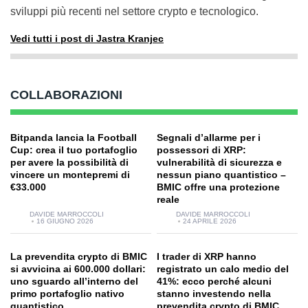
sviluppi più recenti nel settore crypto e tecnologico.
Vedi tutti i post di Jastra Kranjec
COLLABORAZIONI
Bitpanda lancia la Football
Segnali d’allarme per i
Cup: crea il tuo portafoglio
possessori di XRP:
per avere la possibilità di
vulnerabilità di sicurezza e
vincere un montepremi di
nessun piano quantistico –
€33.000
BMIC offre una protezione
reale
DAVIDE MARROCCOLI
DAVIDE MARROCCOLI
16 GIUGNO 2026
24 APRILE 2026
La prevendita crypto di BMIC
I trader di XRP hanno
si avvicina ai 600.000 dollari:
registrato un calo medio del
uno sguardo all’interno del
41%: ecco perché alcuni
primo portafoglio nativo
stanno investendo nella
quantistico
prevendita crypto di BMIC