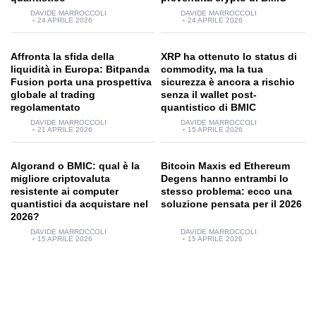
DAVIDE MARROCCOLI
DAVIDE MARROCCOLI
24 APRILE 2026
24 APRILE 2026
Affronta la sfida della
XRP ha ottenuto lo status di
liquidità in Europa: Bitpanda
commodity, ma la tua
Fusion porta una prospettiva
sicurezza è ancora a rischio
globale al trading
senza il wallet post-
regolamentato
quantistico di BMIC
DAVIDE MARROCCOLI
DAVIDE MARROCCOLI
21 APRILE 2026
15 APRILE 2026
Algorand o BMIC: qual è la
Bitcoin Maxis ed Ethereum
migliore criptovaluta
Degens hanno entrambi lo
resistente ai computer
stesso problema: ecco una
quantistici da acquistare nel
soluzione pensata per il 2026
2026?
DAVIDE MARROCCOLI
DAVIDE MARROCCOLI
15 APRILE 2026
15 APRILE 2026