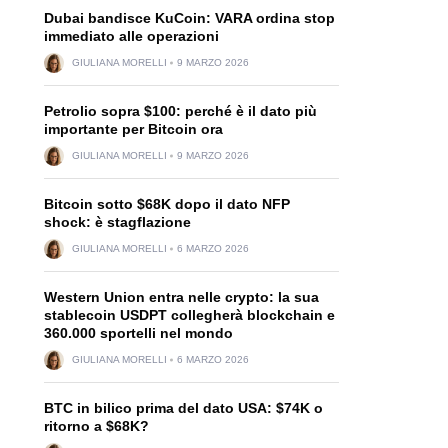
Dubai bandisce KuCoin: VARA ordina stop
immediato alle operazioni
GIULIANA MORELLI
9 MARZO 2026
Petrolio sopra $100: perché è il dato più
importante per Bitcoin ora
GIULIANA MORELLI
9 MARZO 2026
Bitcoin sotto $68K dopo il dato NFP
shock: è stagflazione
GIULIANA MORELLI
6 MARZO 2026
Western Union entra nelle crypto: la sua
stablecoin USDPT collegherà blockchain e
360.000 sportelli nel mondo
GIULIANA MORELLI
6 MARZO 2026
BTC in bilico prima del dato USA: $74K o
ritorno a $68K?