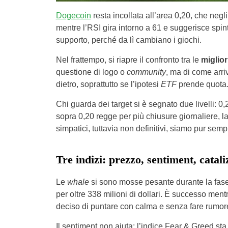
Dogecoin
resta incollata all’area 0,20, che negli
mentre l’RSI gira intorno a 61 e suggerisce spint
supporto, perché da lì cambiano i giochi.
Nel frattempo, si riapre il confronto tra le
miglio
questione di logo o
community
, ma di come arri
dietro, soprattutto se l’ipotesi
ETF
prende quota
Chi guarda dei target si è segnato due livelli: 
sopra 0,20 regge per più chiusure giornaliere, l
simpatici, tuttavia non definitivi, siamo pur se
Tre indizi: prezzo, sentiment, catali
Le
whale
si sono mosse pesante durante la fase
per oltre 338 milioni di dollari. È successo ment
deciso di puntare con calma e senza fare rumor
Il sentiment non aiuta: l’indice Fear & Greed sta