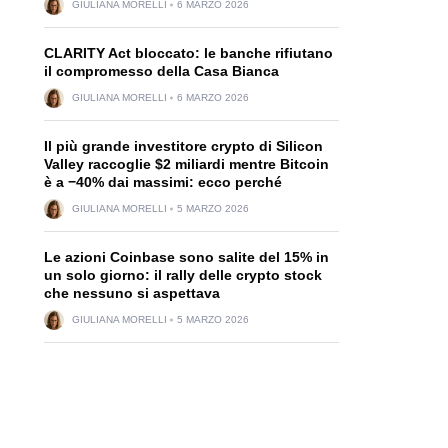
GIULIANA MORELLI
6 MARZO 2026
CLARITY Act bloccato: le banche rifiutano
il compromesso della Casa Bianca
GIULIANA MORELLI
6 MARZO 2026
Il più grande investitore crypto di Silicon
Valley raccoglie $2 miliardi mentre Bitcoin
è a −40% dai massimi: ecco perché
GIULIANA MORELLI
5 MARZO 2026
Le azioni Coinbase sono salite del 15% in
un solo giorno: il rally delle crypto stock
che nessuno si aspettava
GIULIANA MORELLI
5 MARZO 2026
.