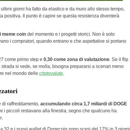
 ultimi giorni ha fatto da elastico e da muro allo stesso tempo,
a positiva. Il punto è capire se questa resistenza diventerà
ri meme coin
del momento e i progetti storici. Non è solo
vano i compratori, quando entrano e che aspettative si portano
.
0,27 come primo step e
0,30 come zona di valutazione
. Se il flip
a strada si vede, se molla, bisogna prepararsi a scenari meno
mpre nel mondo delle
criptovalute
.
zzatori
 di raffreddamento,
accumulando circa 1,7 miliardi di DOGE
re i piccoli restavano alla finestra, segno che qualcuno ha
e.
 a 32 e i nuovi wallet di Dogecoin sono scesi del 17% in 3 giorni