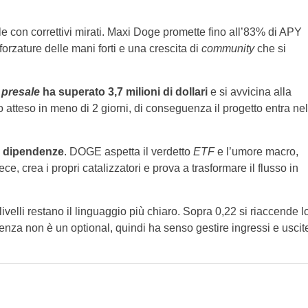
le con correttivi mirati. Maxi Doge promette fino all’83% di APY
forzature delle mani forti e una crescita di
community
che si
a
presale
ha superato 3,7 milioni di dollari
e si avvicina alla
o atteso in meno di 2 giorni, di conseguenza il progetto entra nel
le dipendenze
. DOGE aspetta il verdetto
ETF
e l’umore macro,
ce, crea i propri catalizzatori e prova a trasformare il flusso in
 livelli restano il linguaggio più chiaro. Sopra 0,22 si riaccende l
nza non è un optional, quindi ha senso gestire ingressi e uscit