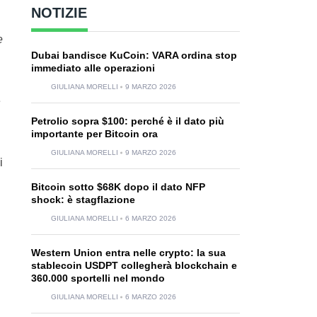
NOTIZIE
e
Dubai bandisce KuCoin: VARA ordina stop
immediato alle operazioni
GIULIANA MORELLI
9 MARZO 2026
e
Petrolio sopra $100: perché è il dato più
importante per Bitcoin ora
GIULIANA MORELLI
9 MARZO 2026
i
Bitcoin sotto $68K dopo il dato NFP
shock: è stagflazione
GIULIANA MORELLI
6 MARZO 2026
Western Union entra nelle crypto: la sua
stablecoin USDPT collegherà blockchain e
360.000 sportelli nel mondo
GIULIANA MORELLI
6 MARZO 2026