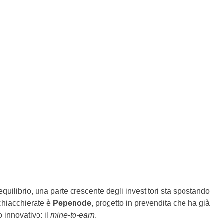
equilibrio, una parte crescente degli investitori sta spostando
 chiacchierate è
Pepenode
, progetto in prevendita che ha già
 innovativo: il
mine-to-earn
.