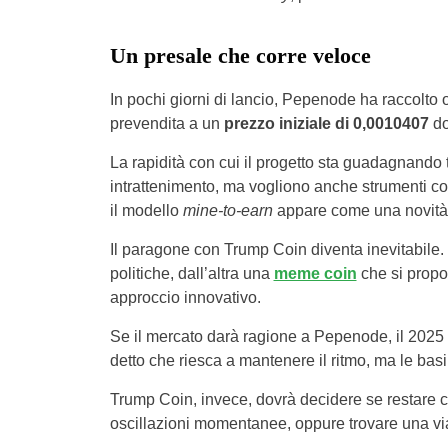
Un presale che corre veloce
In pochi giorni di lancio, Pepenode ha raccolto o
prevendita a un
prezzo iniziale di 0,0010407
do
La rapidità con cui il progetto sta guadagnando 
intrattenimento, ma vogliono anche strumenti co
il modello
mine-to-earn
appare come una novità 
Il paragone con Trump Coin diventa inevitabile. D
politiche, dall’altra una
meme coin
che si propo
approccio innovativo.
Se il mercato darà ragione a Pepenode, il 2025
detto che riesca a mantenere il ritmo, ma le basi
Trump Coin, invece, dovrà decidere se restare conf
oscillazioni momentanee, oppure trovare una via d