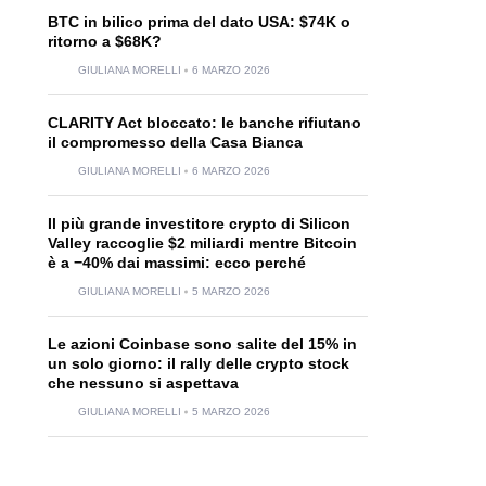
BTC in bilico prima del dato USA: $74K o
ritorno a $68K?
GIULIANA MORELLI
6 MARZO 2026
CLARITY Act bloccato: le banche rifiutano
il compromesso della Casa Bianca
GIULIANA MORELLI
6 MARZO 2026
Il più grande investitore crypto di Silicon
Valley raccoglie $2 miliardi mentre Bitcoin
è a −40% dai massimi: ecco perché
GIULIANA MORELLI
5 MARZO 2026
Le azioni Coinbase sono salite del 15% in
un solo giorno: il rally delle crypto stock
che nessuno si aspettava
GIULIANA MORELLI
5 MARZO 2026