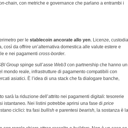
on-chain
, con metriche e governance che parlano a entrambi i
perimetro per le
stablecoin ancorate allo yen
. Licenze, custodi
a, così da offrire un’alternativa domestica alle valute estere e
tale e nei pagamenti
cross-border
.
BI Group
spinge sull’asse
Web3
con partnership che hanno un
del mondo reale, infrastrutture di pagamento compatibili con
rcati asiatici. È l’idea di una stack che fa dialogare banche,
o sarà la riduzione dell’attrito nei pagamenti digitali: tesorerie
i istantaneo. Nei listini potrebbe aprirsi una fase di
price
ano ciclici: tra fasi
bullish
e parentesi
bearish
, la sostanza è l