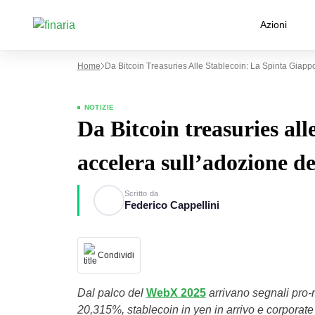
Azioni
Home
Da Bitcoin Treasuries Alle Stablecoin: La Spinta Giapp
NOTIZIE
Da Bitcoin treasuries all
accelera sull’adozione de
Scritto da
Federico Cappellini
Condividi
Dal palco del
WebX 2025
arrivano segnali pro-m
20,315%, stablecoin in yen in arrivo e corpora