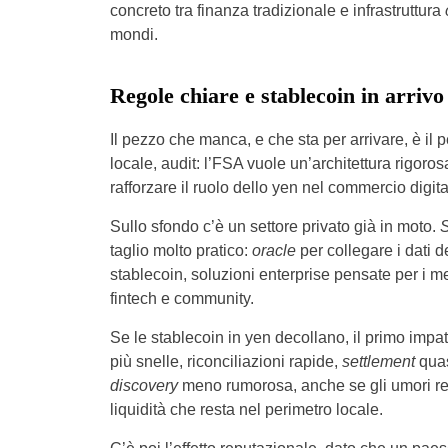
concreto tra finanza tradizionale e infrastruttura
mondi.
Regole chiare e stablecoin in arrivo
Il pezzo che manca, e che sta per arrivare, è il 
locale, audit: l’FSA vuole un’architettura rigoros
rafforzare il ruolo dello yen nel commercio digi
Sullo sfondo c’è un settore privato già in moto.
S
taglio molto pratico:
oracle
per collegare i dati 
stablecoin, soluzioni enterprise pensate per i me
fintech e community.
Se le stablecoin in yen decollano, il primo impatt
più snelle, riconciliazioni rapide,
settlement
quas
discovery
meno rumorosa, anche se gli umori rest
liquidità che resta nel perimetro locale.