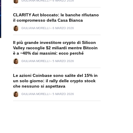
GIULIANA MORELLI
6 MARZO 2026
CLARITY Act bloccato: le banche rifiutano
il compromesso della Casa Bianca
GIULIANA MORELLI
6 MARZO 2026
Il più grande investitore crypto di Silicon
Valley raccoglie $2 miliardi mentre Bitcoin
è a −40% dai massimi: ecco perché
GIULIANA MORELLI
5 MARZO 2026
Le azioni Coinbase sono salite del 15% in
un solo giorno: il rally delle crypto stock
che nessuno si aspettava
GIULIANA MORELLI
5 MARZO 2026