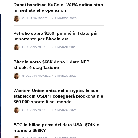
Dubai bandisce KuCoin: VARA ordina stop
immediato alle operazioni
GIULIANA MORELLI
9 MARZO 2026
Petrolio sopra $100: perché è il dato più
importante per Bitcoin ora
GIULIANA MORELLI
9 MARZO 2026
Bitcoin sotto $68K dopo il dato NFP
shock: è stagflazione
GIULIANA MORELLI
6 MARZO 2026
Western Union entra nelle crypto: la sua
stablecoin USDPT collegherà blockchain e
360.000 sportelli nel mondo
GIULIANA MORELLI
6 MARZO 2026
BTC in bilico prima del dato USA: $74K o
ritorno a $68K?