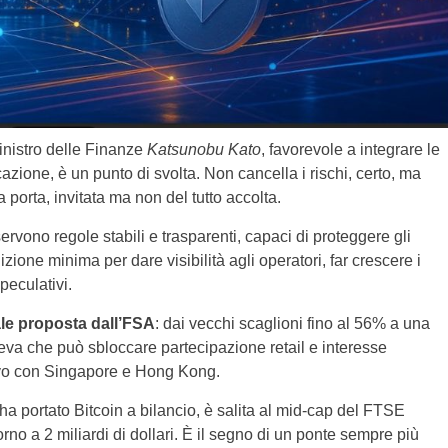
inistro delle Finanze
Katsunobu Kato
, favorevole a integrare le
cazione, è un punto di svolta. Non cancella i rischi, certo, ma
a porta, invitata ma non del tutto accolta.
ervono regole stabili e trasparenti, capaci di proteggere gli
zione minima per dare visibilità agli operatori, far crescere i
peculativi.
ale proposta dall’FSA
: dai vecchi scaglioni fino al 56% a una
eva che può sbloccare partecipazione retail e interesse
tivo con Singapore e Hong Kong.
 ha portato Bitcoin a bilancio, è salita al mid-cap del FTSE
rno a 2 miliardi di dollari. È il segno di un ponte sempre più