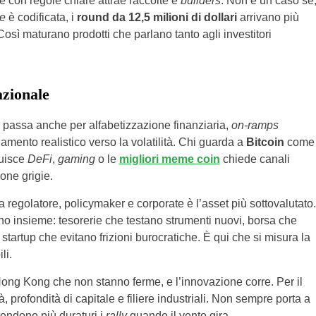
e con regole chiare attrae raccolte e
builders
. Non è un caso se
e
è codificata, i
round da 12,5 milioni di dollari
arrivano più
Così maturano prodotti che parlano tanto agli investitori
azionale
 passa anche per alfabetizzazione finanziaria,
on-ramps
giamento realistico verso la volatilità. Chi guarda a
Bitcoin
come
ruisce
DeFi
,
gaming
o le
migliori meme coin
chiede canali
one grigie.
a regolatore, policymaker e corporate è l’asset più sottovalutato.
o insieme: tesorerie che testano strumenti nuovi, borsa che
startup che evitano frizioni burocratiche. È qui che si misura la
li.
ong Kong che non stanno ferme, e l’innovazione corre. Per il
profondità di capitale e filiere industriali. Non sempre porta a
endono più duraturi i
rally
quando il vento gira.