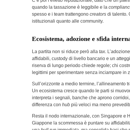
C’è poi l’effetto reputazionale, dato che un paes
quando la tassazione è leggibile e la
complianc
spesso e i team trattengono
creators
di talento. 
istituzionali quanto alle community.
Ecosistema, adozione e sfida intern
La partita non si riduce però alla
tax
. L’adozione
affidabili, custody di livello bancario e un atteg
riserva di lungo periodo chiede regole; chi cost
legittimi per sperimentare senza inciampare in z
Sull’orizzonte a medio termine, l’allineamento tr
Un ecosistema cresce quando le parti si muovon
interpreta i segnali, banche che aprono corridoi, 
differenza con
hub
più veloci ma meno prevedibi
Resta il nodo internazionale, con Singapore e H
Giappone la scommessa è puntare su affidabilità, 
una
bull run
immediata, ma consolida basi che r