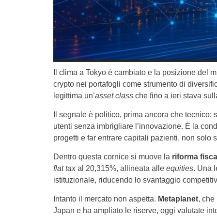
Il clima a Tokyo è cambiato e la posizione del m
crypto nei portafogli come strumento di diversifi
legittima un’
asset class
che fino a ieri stava sull
Il segnale è politico, prima ancora che tecnico: s
utenti senza imbrigliare l’innovazione. È la condi
progetti e far entrare capitali pazienti, non solo s
Dentro questa cornice si muove la
riforma fisc
flat tax
al 20,315%, allineata alle
equities
. Una l
istituzionale, riducendo lo svantaggio competi
Intanto il mercato non aspetta.
Metaplanet
, che
Japan e ha ampliato le riserve, oggi valutate into