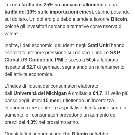
cui una
tariffa del 25% su acciaio e alluminio
e una
tariffa del 10% sulle importazioni cinesi
, stanno pesando
sul dollaro. Un dollaro più debole tende a favorire
Bitcoin
,
poiché gli investitori cercano alternative come riserva di
valore.
Inoltre, i dati economici deludenti negli
Stati Uniti
hanno
esercitato ulteriore pressione sul dollaro. L’indice
S&P
Global US Composite PMI
è sceso a
50,4
a febbraio
rispetto al
52,7
di gennaio, segnalando un rallentamento
dell’attività economica.
L’Indice di fiducia dei consumatori elaborato
dall’
Università del Michigan
è crollato a
64,7
, il livello più
basso degli ultimi
15 mesi
, riflettendo un’incertezza
economica crescente. Le aspettative di inflazione sono in
aumento, e i consumatori prevedono un aumento dei
prezzi del
4,3%
nel prossimo anno.
Questi fattori suggeriscono che
Bitcoin
potrebbe