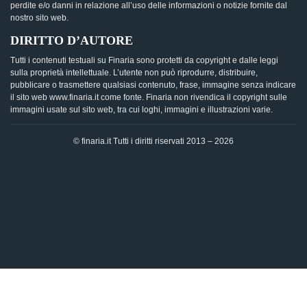
perdite e/o danni in relazione all’uso delle informazioni o notizie fornite dal
nostro sito web.
DIRITTO D’AUTORE
Tutti i contenuti testuali su Finaria sono protetti da copyright e dalle leggi
sulla proprietà intellettuale. L’utente non può riprodurre, distribuire,
pubblicare o trasmettere qualsiasi contenuto, frase, immagine senza indicare
il sito web www.finaria.it come fonte. Finaria non rivendica il copyright sulle
immagini usate sul sito web, tra cui loghi, immagini e illustrazioni varie.
© finaria.it Tutti i diritti riservati 2013 – 2026
AVVISO GDPR - Questo sito utilizza i cookies per offrire la
migliore esperienza di navigazione possibile, analizzando i