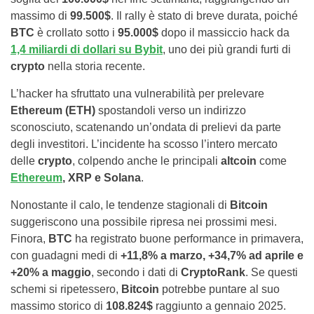
massimo di
99.500$
. Il rally è stato di breve durata, poiché
BTC
è crollato sotto i
95.000$
dopo il massiccio hack da
1,4 miliardi di dollari su Bybit
, uno dei più grandi furti di
crypto
nella storia recente.
L’hacker ha sfruttato una vulnerabilità per prelevare
Ethereum (ETH)
spostandoli verso un indirizzo
sconosciuto, scatenando un’ondata di prelievi da parte
degli investitori. L’incidente ha scosso l’intero mercato
delle
crypto
, colpendo anche le principali
altcoin
come
Ethereum
, XRP e Solana
.
Nonostante il calo, le tendenze stagionali di
Bitcoin
suggeriscono una possibile ripresa nei prossimi mesi.
Finora,
BTC
ha registrato buone performance in primavera,
con guadagni medi di
+11,8% a marzo, +34,7% ad aprile e
+20% a maggio
, secondo i dati di
CryptoRank
. Se questi
schemi si ripetessero,
Bitcoin
potrebbe puntare al suo
massimo storico di
108.824$
raggiunto a gennaio 2025.