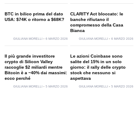
BTC in bilico prima del dato
CLARITY Act bloccato: le
USA: $74K o ritorno a $68K?
banche rifiutano il
compromesso della Casa
Bianca
GIULIANA MORELLI
6 MARZO 2026
GIULIANA MORELLI
6 MARZO 2026
Il più grande investitore
Le azioni Coinbase sono
crypto di Silicon Valley
salite del 15% in un solo
raccoglie $2 miliardi mentre
giorno: il rally delle crypto
Bitcoin è a −40% dai massimi:
stock che nessuno si
ecco perché
aspettava
GIULIANA MORELLI
5 MARZO 2026
GIULIANA MORELLI
5 MARZO 2026