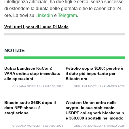
intelligenza artificiale, ha due figli e cerca, senza successo,
di estendere la durata delle giornata oltre le canoniche 24
ore. La trovi su
Linkedin
e
Telegram
.
Vedi tutti i post di Laura Di Maria
NOTIZIE
Dubai bandisce KuCoin:
Petrolio sopra $100: perché è
VARA ordina stop immediato
il dato più importante per
alle operazioni
Bitcoin ora
GIULIANA MORELLI
9 MARZO 2026
GIULIANA MORELLI
9 MARZO 2026
Bitcoin sotto $68K dopo il
Western Union entra nelle
dato NFP shock: è
crypto: la sua stablecoin
stagflazione
USDPT collegherà blockchain
e 360.000 sportelli nel mondo
GIULIANA MORELLI
6 MARZO 2026
GIULIANA MORELLI
6 MARZO 2026