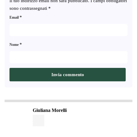
Il tuo indirizzo email non sarà pubblicato.
I campi obbligatori
sono contrassegnati
*
*
Email
*
Nome
Giuliana Morelli