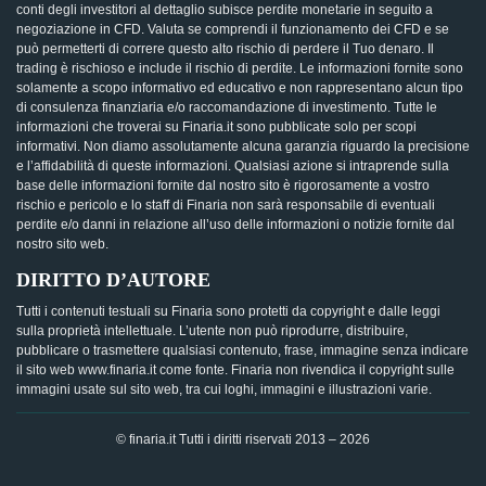
conti degli investitori al dettaglio subisce perdite monetarie in seguito a
negoziazione in CFD. Valuta se comprendi il funzionamento dei CFD e se
può permetterti di correre questo alto rischio di perdere il Tuo denaro. Il
trading è rischioso e include il rischio di perdite. Le informazioni fornite sono
solamente a scopo informativo ed educativo e non rappresentano alcun tipo
di consulenza finanziaria e/o raccomandazione di investimento. Tutte le
informazioni che troverai su Finaria.it sono pubblicate solo per scopi
informativi. Non diamo assolutamente alcuna garanzia riguardo la precisione
e l’affidabilità di queste informazioni. Qualsiasi azione si intraprende sulla
base delle informazioni fornite dal nostro sito è rigorosamente a vostro
rischio e pericolo e lo staff di Finaria non sarà responsabile di eventuali
perdite e/o danni in relazione all’uso delle informazioni o notizie fornite dal
nostro sito web.
DIRITTO D’AUTORE
Tutti i contenuti testuali su Finaria sono protetti da copyright e dalle leggi
sulla proprietà intellettuale. L’utente non può riprodurre, distribuire,
pubblicare o trasmettere qualsiasi contenuto, frase, immagine senza indicare
il sito web www.finaria.it come fonte. Finaria non rivendica il copyright sulle
immagini usate sul sito web, tra cui loghi, immagini e illustrazioni varie.
© finaria.it Tutti i diritti riservati 2013 – 2026