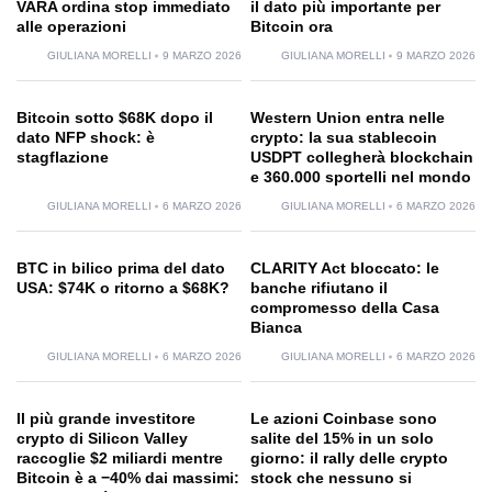
VARA ordina stop immediato
il dato più importante per
alle operazioni
Bitcoin ora
GIULIANA MORELLI
9 MARZO 2026
GIULIANA MORELLI
9 MARZO 2026
Bitcoin sotto $68K dopo il
Western Union entra nelle
dato NFP shock: è
crypto: la sua stablecoin
stagflazione
USDPT collegherà blockchain
e 360.000 sportelli nel mondo
GIULIANA MORELLI
6 MARZO 2026
GIULIANA MORELLI
6 MARZO 2026
BTC in bilico prima del dato
CLARITY Act bloccato: le
USA: $74K o ritorno a $68K?
banche rifiutano il
compromesso della Casa
Bianca
GIULIANA MORELLI
6 MARZO 2026
GIULIANA MORELLI
6 MARZO 2026
Il più grande investitore
Le azioni Coinbase sono
crypto di Silicon Valley
salite del 15% in un solo
raccoglie $2 miliardi mentre
giorno: il rally delle crypto
Bitcoin è a −40% dai massimi:
stock che nessuno si