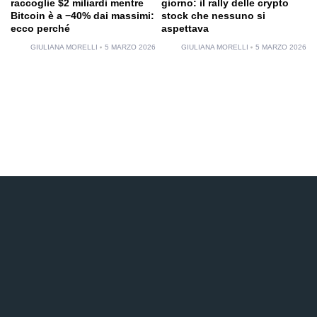
raccoglie $2 miliardi mentre
giorno: il rally delle crypto
Bitcoin è a −40% dai massimi:
stock che nessuno si
ecco perché
aspettava
GIULIANA MORELLI
5 MARZO 2026
GIULIANA MORELLI
5 MARZO 2026