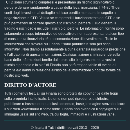
I CFD sono strumenti complessi e presentano un rischio significativo di
perdere denaro rapidamente a causa della leva finanziaria. Il 74-85 % dei
conti degli investitori al dettaglio subisce perdite monetarie in seguito a
negoziazione in CFD. Valuta se comprendi il funzionamento dei CFD e se
può permetterti di correre questo alto rischio di perdere il Tuo denaro. Il
trading è rischioso e include il rischio di perdite. Le informazioni fornite sono
solamente a scopo informativo ed educativo e non rappresentano alcun tipo
di consulenza finanziaria e/o raccomandazione di investimento. Tutte le
informazioni che troverai su Finaria.it sono pubblicate solo per scopi
informativi. Non diamo assolutamente alcuna garanzia riguardo la precisione
e l’affidabilità di queste informazioni. Qualsiasi azione si intraprende sulla
base delle informazioni fornite dal nostro sito è rigorosamente a vostro
rischio e pericolo e lo staff di Finaria non sarà responsabile di eventuali
perdite e/o danni in relazione all’uso delle informazioni o notizie fornite dal
nostro sito web.
DIRITTO D’AUTORE
Tutti i contenuti testuali su Finaria sono protetti da copyright e dalle leggi
sulla proprietà intellettuale. L’utente non può riprodurre, distribuire,
pubblicare o trasmettere qualsiasi contenuto, frase, immagine senza indicare
il sito web www.finaria.it come fonte. Finaria non rivendica il copyright sulle
immagini usate sul sito web, tra cui loghi, immagini e illustrazioni varie.
© finaria.it Tutti i diritti riservati 2013 – 2026