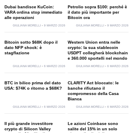
Dubai bandisce KuCoin:
Petrolio sopra $100: perché è
VARA ordina stop immediato
il dato più importante per
alle operazioni
Bitcoin ora
GIULIANA MORELLI
9 MARZO 2026
GIULIANA MORELLI
9 MARZO 2026
Bitcoin sotto $68K dopo il
Western Union entra nelle
dato NFP shock: è
crypto: la sua stablecoin
stagflazione
USDPT collegherà blockchain
e 360.000 sportelli nel mondo
GIULIANA MORELLI
6 MARZO 2026
GIULIANA MORELLI
6 MARZO 2026
BTC in bilico prima del dato
CLARITY Act bloccato: le
USA: $74K o ritorno a $68K?
banche rifiutano il
compromesso della Casa
Bianca
GIULIANA MORELLI
6 MARZO 2026
GIULIANA MORELLI
6 MARZO 2026
Il più grande investitore
Le azioni Coinbase sono
crypto di Silicon Valley
salite del 15% in un solo