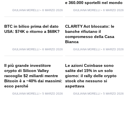
e 360.000 sportelli nel mondo
GIULIANA MORELLI
6 MARZO 2026
GIULIANA MORELLI
6 MARZO 2026
BTC in bilico prima del dato
CLARITY Act bloccato: le
USA: $74K o ritorno a $68K?
banche rifiutano il
compromesso della Casa
Bianca
GIULIANA MORELLI
6 MARZO 2026
GIULIANA MORELLI
6 MARZO 2026
Il più grande investitore
Le azioni Coinbase sono
crypto di Silicon Valley
salite del 15% in un solo
raccoglie $2 miliardi mentre
giorno: il rally delle crypto
Bitcoin è a −40% dai massimi:
stock che nessuno si
ecco perché
aspettava
GIULIANA MORELLI
5 MARZO 2026
GIULIANA MORELLI
5 MARZO 2026