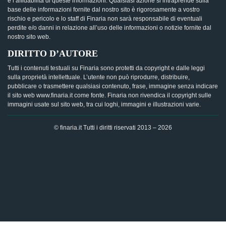
e l’affidabilità di queste informazioni. Qualsiasi azione si intraprende sulla
base delle informazioni fornite dal nostro sito è rigorosamente a vostro
rischio e pericolo e lo staff di Finaria non sarà responsabile di eventuali
perdite e/o danni in relazione all’uso delle informazioni o notizie fornite dal
nostro sito web.
DIRITTO D’AUTORE
Tutti i contenuti testuali su Finaria sono protetti da copyright e dalle leggi
sulla proprietà intellettuale. L’utente non può riprodurre, distribuire,
pubblicare o trasmettere qualsiasi contenuto, frase, immagine senza indicare
il sito web www.finaria.it come fonte. Finaria non rivendica il copyright sulle
immagini usate sul sito web, tra cui loghi, immagini e illustrazioni varie.
© finaria.it Tutti i diritti riservati 2013 – 2026