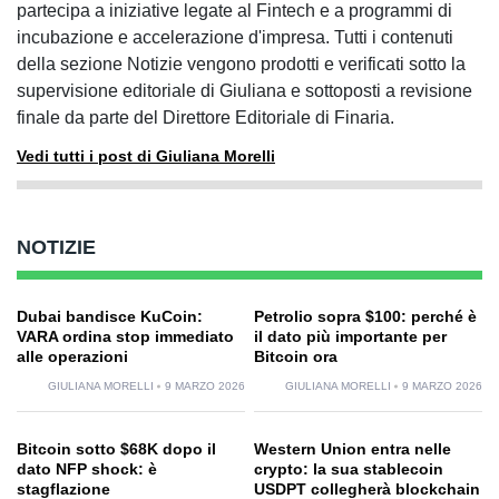
partecipa a iniziative legate al Fintech e a programmi di
incubazione e accelerazione d'impresa. Tutti i contenuti
della sezione Notizie vengono prodotti e verificati sotto la
supervisione editoriale di Giuliana e sottoposti a revisione
finale da parte del Direttore Editoriale di Finaria.
Vedi tutti i post di Giuliana Morelli
NOTIZIE
Dubai bandisce KuCoin:
Petrolio sopra $100: perché è
VARA ordina stop immediato
il dato più importante per
alle operazioni
Bitcoin ora
GIULIANA MORELLI
9 MARZO 2026
GIULIANA MORELLI
9 MARZO 2026
Bitcoin sotto $68K dopo il
Western Union entra nelle
dato NFP shock: è
crypto: la sua stablecoin
stagflazione
USDPT collegherà blockchain