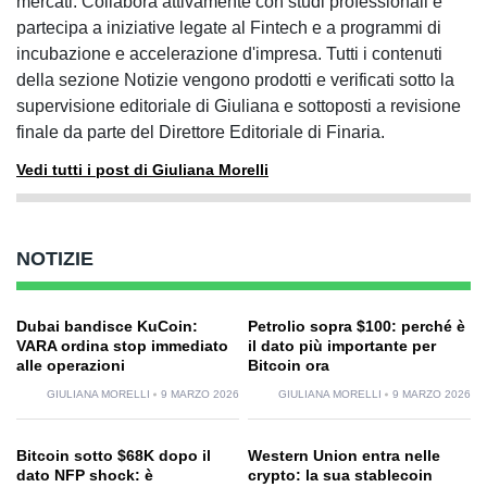
mercati. Collabora attivamente con studi professionali e
partecipa a iniziative legate al Fintech e a programmi di
incubazione e accelerazione d'impresa. Tutti i contenuti
della sezione Notizie vengono prodotti e verificati sotto la
supervisione editoriale di Giuliana e sottoposti a revisione
finale da parte del Direttore Editoriale di Finaria.
Vedi tutti i post di Giuliana Morelli
NOTIZIE
Dubai bandisce KuCoin:
Petrolio sopra $100: perché è
VARA ordina stop immediato
il dato più importante per
alle operazioni
Bitcoin ora
GIULIANA MORELLI
9 MARZO 2026
GIULIANA MORELLI
9 MARZO 2026
Bitcoin sotto $68K dopo il
Western Union entra nelle
dato NFP shock: è
crypto: la sua stablecoin