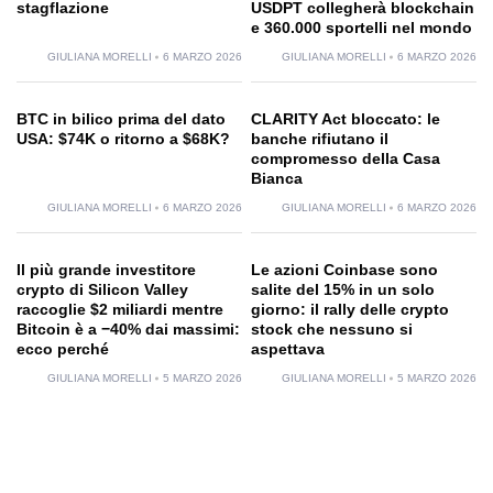
stagflazione
USDPT collegherà blockchain
e 360.000 sportelli nel mondo
GIULIANA MORELLI
6 MARZO 2026
GIULIANA MORELLI
6 MARZO 2026
BTC in bilico prima del dato
CLARITY Act bloccato: le
USA: $74K o ritorno a $68K?
banche rifiutano il
compromesso della Casa
Bianca
GIULIANA MORELLI
6 MARZO 2026
GIULIANA MORELLI
6 MARZO 2026
Il più grande investitore
Le azioni Coinbase sono
crypto di Silicon Valley
salite del 15% in un solo
raccoglie $2 miliardi mentre
giorno: il rally delle crypto
Bitcoin è a −40% dai massimi:
stock che nessuno si
ecco perché
aspettava
GIULIANA MORELLI
5 MARZO 2026
GIULIANA MORELLI
5 MARZO 2026