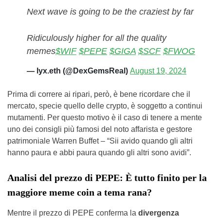
Next wave is going to be the craziest by far
Ridiculously higher for all the quality
memes
$WIF
$PEPE
$GIGA
$SCF
$FWOG
— lyx.eth (@DexGemsReal)
August 19, 2024
Prima di correre ai ripari, però, è bene ricordare che il
mercato, specie quello delle crypto, è soggetto a continui
mutamenti. Per questo motivo è il caso di tenere a mente
uno dei consigli più famosi del noto affarista e gestore
patrimoniale Warren Buffet – “Sii avido quando gli altri
hanno paura e abbi paura quando gli altri sono avidi”.
Analisi del prezzo di PEPE: È tutto finito per la
maggiore meme coin a tema rana?
Mentre il prezzo di PEPE conferma la
divergenza