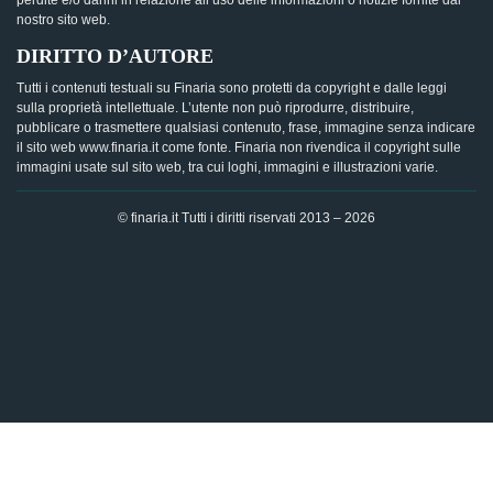
perdite e/o danni in relazione all’uso delle informazioni o notizie fornite dal
nostro sito web.
DIRITTO D’AUTORE
Tutti i contenuti testuali su Finaria sono protetti da copyright e dalle leggi
sulla proprietà intellettuale. L’utente non può riprodurre, distribuire,
pubblicare o trasmettere qualsiasi contenuto, frase, immagine senza indicare
il sito web www.finaria.it come fonte. Finaria non rivendica il copyright sulle
immagini usate sul sito web, tra cui loghi, immagini e illustrazioni varie.
© finaria.it Tutti i diritti riservati 2013 – 2026
AVVISO GDPR - Questo sito utilizza i cookies per offrire la
migliore esperienza di navigazione possibile, analizzando i
dati di traffico, personalizzando il contenuto e mostrando