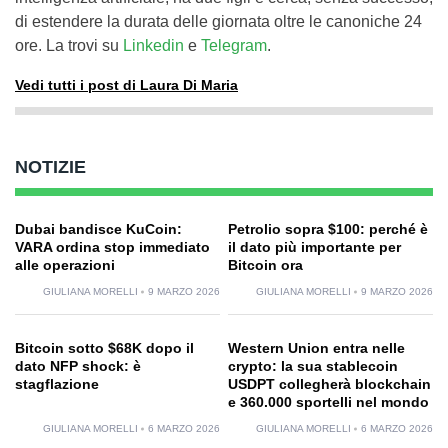
di estendere la durata delle giornata oltre le canoniche 24
ore. La trovi su
Linkedin
e
Telegram
.
Vedi tutti i post di Laura Di Maria
NOTIZIE
Dubai bandisce KuCoin:
Petrolio sopra $100: perché è
VARA ordina stop immediato
il dato più importante per
alle operazioni
Bitcoin ora
GIULIANA MORELLI
9 MARZO 2026
GIULIANA MORELLI
9 MARZO 2026
Bitcoin sotto $68K dopo il
Western Union entra nelle
dato NFP shock: è
crypto: la sua stablecoin
stagflazione
USDPT collegherà blockchain
e 360.000 sportelli nel mondo
GIULIANA MORELLI
6 MARZO 2026
GIULIANA MORELLI
6 MARZO 2026