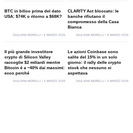
BTC in bilico prima del dato
CLARITY Act bloccato: le
USA: $74K o ritorno a $68K?
banche rifiutano il
compromesso della Casa
Bianca
GIULIANA MORELLI
6 MARZO 2026
GIULIANA MORELLI
6 MARZO 2026
Il più grande investitore
Le azioni Coinbase sono
crypto di Silicon Valley
salite del 15% in un solo
raccoglie $2 miliardi mentre
giorno: il rally delle crypto
Bitcoin è a −40% dai massimi:
stock che nessuno si
ecco perché
aspettava
GIULIANA MORELLI
5 MARZO 2026
GIULIANA MORELLI
5 MARZO 2026