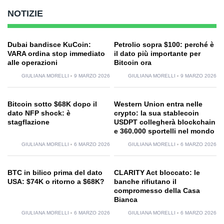
NOTIZIE
Dubai bandisce KuCoin:
Petrolio sopra $100: perché è
VARA ordina stop immediato
il dato più importante per
alle operazioni
Bitcoin ora
GIULIANA MORELLI
9 MARZO 2026
GIULIANA MORELLI
9 MARZO 2026
Bitcoin sotto $68K dopo il
Western Union entra nelle
dato NFP shock: è
crypto: la sua stablecoin
stagflazione
USDPT collegherà blockchain
e 360.000 sportelli nel mondo
GIULIANA MORELLI
6 MARZO 2026
GIULIANA MORELLI
6 MARZO 2026
BTC in bilico prima del dato
CLARITY Act bloccato: le
USA: $74K o ritorno a $68K?
banche rifiutano il
compromesso della Casa
Bianca
GIULIANA MORELLI
6 MARZO 2026
GIULIANA MORELLI
6 MARZO 2026