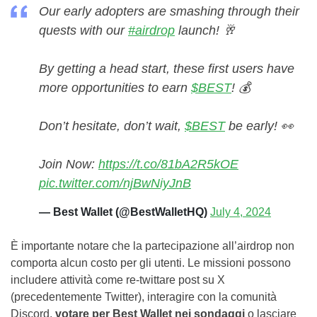
Our early adopters are smashing through their
quests with our
#airdrop
launch! 🥂
By getting a head start, these first users have
more opportunities to earn
$BEST
! 💰
Don’t hesitate, don’t wait,
$BEST
be early! 👀
Join Now:
https://t.co/81bA2R5kOE
pic.twitter.com/njBwNiyJnB
— Best Wallet (@BestWalletHQ)
July 4, 2024
È importante notare che la partecipazione all’airdrop non
comporta alcun costo per gli utenti. Le missioni possono
includere attività come re-twittare post su X
(precedentemente Twitter), interagire con la comunità
Discord,
votare per Best Wallet nei sondaggi
o lasciare