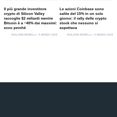
Il più grande investitore
Le azioni Coinbase sono
crypto di Silicon Valley
salite del 15% in un solo
raccoglie $2 miliardi mentre
giorno: il rally delle crypto
Bitcoin è a −40% dai massimi:
stock che nessuno si
ecco perché
aspettava
GIULIANA MORELLI
5 MARZO 2026
GIULIANA MORELLI
5 MARZO 2026