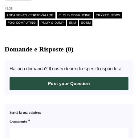
Tags
ANDAMENTO CRIPTOVALUTE
CLOUD COMPUTING
CRYPTO NEWS
FOG COMPUTING
PUMP & DUMP
SNM
SONM
Domande e Risposte (0)
Hai una domanda? Il nostro team di esperti ti risponderà.
Post your Question
Scrivi la tua opinione
*
Commento