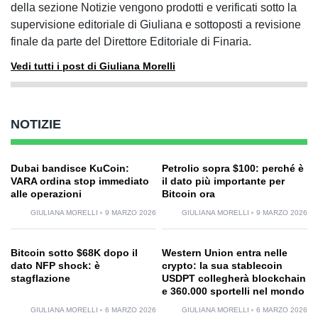
della sezione Notizie vengono prodotti e verificati sotto la
supervisione editoriale di Giuliana e sottoposti a revisione
finale da parte del Direttore Editoriale di Finaria.
Vedi tutti i post di Giuliana Morelli
NOTIZIE
Dubai bandisce KuCoin:
Petrolio sopra $100: perché è
VARA ordina stop immediato
il dato più importante per
alle operazioni
Bitcoin ora
GIULIANA MORELLI
9 MARZO 2026
GIULIANA MORELLI
9 MARZO 2026
Bitcoin sotto $68K dopo il
Western Union entra nelle
dato NFP shock: è
crypto: la sua stablecoin
stagflazione
USDPT collegherà blockchain
e 360.000 sportelli nel mondo
GIULIANA MORELLI
6 MARZO 2026
GIULIANA MORELLI
6 MARZO 2026