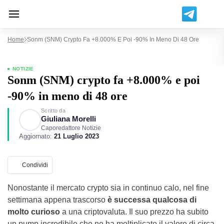
Home
Sonm (SNM) Crypto Fa +8.000% E Poi -90% In Meno Di 48 Ore
NOTIZIE
Sonm (SNM) crypto fa +8.000% e poi
-90% in meno di 48 ore
Scritto da
Giuliana Morelli
Caporedattore Notizie
Aggiornato:
21 Luglio 2023
Condividi
Nonostante il mercato crypto sia in continuo calo, nel fine
settimana appena trascorso
è successa qualcosa di
molto curioso
a una criptovaluta. Il suo prezzo ha subito
un pump incredibile che ne ha moltiplicato il valore di circa