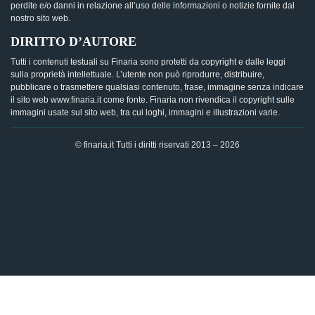
perdite e/o danni in relazione all’uso delle informazioni o notizie fornite dal
nostro sito web.
DIRITTO D’AUTORE
Tutti i contenuti testuali su Finaria sono protetti da copyright e dalle leggi
sulla proprietà intellettuale. L’utente non può riprodurre, distribuire,
pubblicare o trasmettere qualsiasi contenuto, frase, immagine senza indicare
il sito web www.finaria.it come fonte. Finaria non rivendica il copyright sulle
immagini usate sul sito web, tra cui loghi, immagini e illustrazioni varie.
© finaria.it Tutti i diritti riservati 2013 – 2026
AVVISO GDPR - Questo sito utilizza i cookies per offrire la
migliore esperienza di navigazione possibile, analizzando i