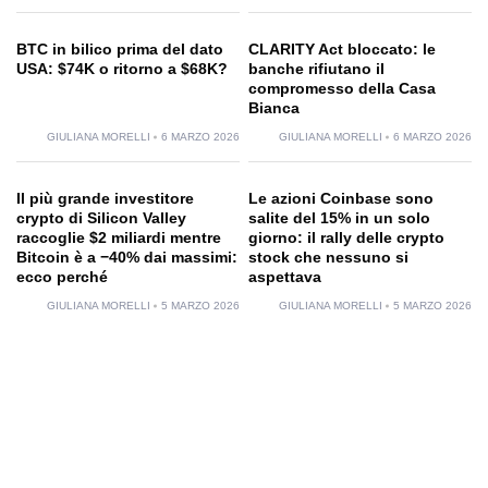
BTC in bilico prima del dato
CLARITY Act bloccato: le
USA: $74K o ritorno a $68K?
banche rifiutano il
compromesso della Casa
Bianca
GIULIANA MORELLI
6 MARZO 2026
GIULIANA MORELLI
6 MARZO 2026
Il più grande investitore
Le azioni Coinbase sono
crypto di Silicon Valley
salite del 15% in un solo
raccoglie $2 miliardi mentre
giorno: il rally delle crypto
Bitcoin è a −40% dai massimi:
stock che nessuno si
ecco perché
aspettava
GIULIANA MORELLI
5 MARZO 2026
GIULIANA MORELLI
5 MARZO 2026