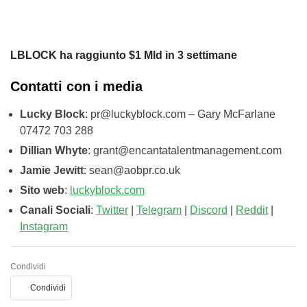
LBLOCK ha raggiunto $1 Mld in 3 settimane
Contatti con i media
Lucky Block
:
pr@luckyblock.com
– Gary McFarlane
07472 703 288
Dillian Whyte
:
grant@encantatalentmanagement.com
Jamie Jewitt
:
sean@aobpr.co.uk
Sito web
:
luckyblock.com
Canali Sociali
:
Twitter
|
Telegram
|
Discord
|
Reddit
|
Instagram
Condividi
Condividi