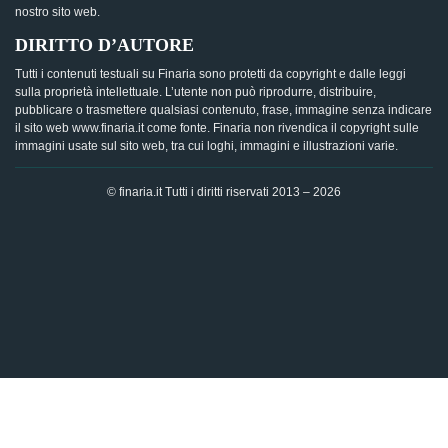
nostro sito web.
DIRITTO D’AUTORE
Tutti i contenuti testuali su Finaria sono protetti da copyright e dalle leggi
sulla proprietà intellettuale. L’utente non può riprodurre, distribuire,
pubblicare o trasmettere qualsiasi contenuto, frase, immagine senza indicare
il sito web www.finaria.it come fonte. Finaria non rivendica il copyright sulle
immagini usate sul sito web, tra cui loghi, immagini e illustrazioni varie.
© finaria.it Tutti i diritti riservati 2013 – 2026
AVVISO GDPR - Questo sito utilizza i cookies per offrire la
migliore esperienza di navigazione possibile, analizzando i
dati di traffico, personalizzando il contenuto e mostrando