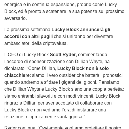
energica e in continua espansione, proprio come Lucky
Block, ed è pronto a scatenare la sua potenza sul prossimo
avversario.
La prossima settimana
Lucky Block annuncerà gli
accordi con altri pugili
che si uniranno per diventare
ambasciatori della criptovaluta.
Il CEO di Lucky Block
Scott Ryder
, commentando
l’accordo di sponsorizzazione con Dillian Whyte, ha
dichiarato: “Come Dillian,
Lucky Block non è solo
chiacchiere
: siamo il vero outsider che batterà i pronostici
quando andremo a sfidare i giganti dei giochi. Pensiamo
che Dillian Whyte e Lucky Block siano una coppia perfetta:
siamo entrambi sfavoriti e con modi vincenti. Lucky Block
ringrazia Dillian per aver accettato di collaborare con
Lucky Block e non vediamo l’ora di instaurare una
relazione reciprocamente vantaggiosa.”
Ryder continua: “Ovviamente vogliamo proiettare il nostro