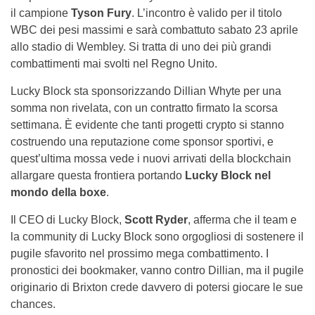
il campione
Tyson Fury
. L’incontro è valido per il titolo
WBC dei pesi massimi e sarà combattuto sabato 23 aprile
allo stadio di Wembley. Si tratta di uno dei più grandi
combattimenti mai svolti nel Regno Unito.
Lucky Block sta sponsorizzando Dillian Whyte per una
somma non rivelata, con un contratto firmato la scorsa
settimana. È evidente che tanti progetti crypto si stanno
costruendo una reputazione come sponsor sportivi, e
quest’ultima mossa vede i nuovi arrivati ​​della blockchain
allargare questa frontiera portando
Lucky Block nel
mondo della boxe
.
Il CEO di Lucky Block,
Scott Ryder
, afferma che il team e
la community di Lucky Block sono orgogliosi di sostenere il
pugile sfavorito nel prossimo mega combattimento. I
pronostici dei bookmaker, vanno contro Dillian, ma il pugile
originario di Brixton crede davvero di potersi giocare le sue
chances.