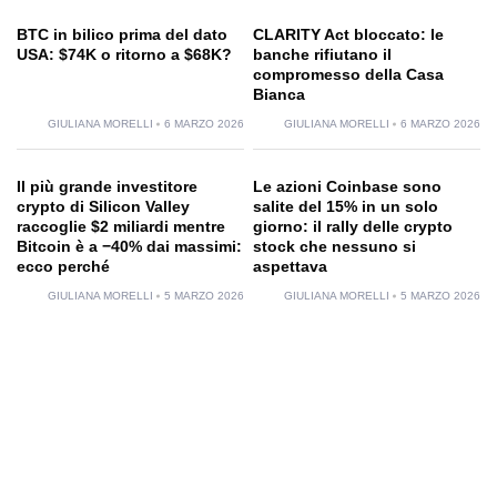
BTC in bilico prima del dato
CLARITY Act bloccato: le
USA: $74K o ritorno a $68K?
banche rifiutano il
compromesso della Casa
Bianca
GIULIANA MORELLI
6 MARZO 2026
GIULIANA MORELLI
6 MARZO 2026
Il più grande investitore
Le azioni Coinbase sono
crypto di Silicon Valley
salite del 15% in un solo
raccoglie $2 miliardi mentre
giorno: il rally delle crypto
Bitcoin è a −40% dai massimi:
stock che nessuno si
ecco perché
aspettava
GIULIANA MORELLI
5 MARZO 2026
GIULIANA MORELLI
5 MARZO 2026