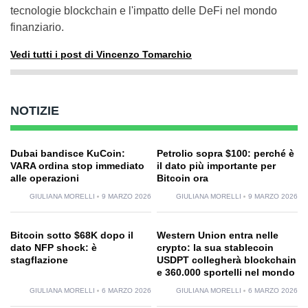
tecnologie blockchain e l'impatto delle DeFi nel mondo
finanziario.
Vedi tutti i post di Vincenzo Tomarchio
NOTIZIE
Dubai bandisce KuCoin:
Petrolio sopra $100: perché è
VARA ordina stop immediato
il dato più importante per
alle operazioni
Bitcoin ora
GIULIANA MORELLI
9 MARZO 2026
GIULIANA MORELLI
9 MARZO 2026
Bitcoin sotto $68K dopo il
Western Union entra nelle
dato NFP shock: è
crypto: la sua stablecoin
stagflazione
USDPT collegherà blockchain
e 360.000 sportelli nel mondo
GIULIANA MORELLI
6 MARZO 2026
GIULIANA MORELLI
6 MARZO 2026