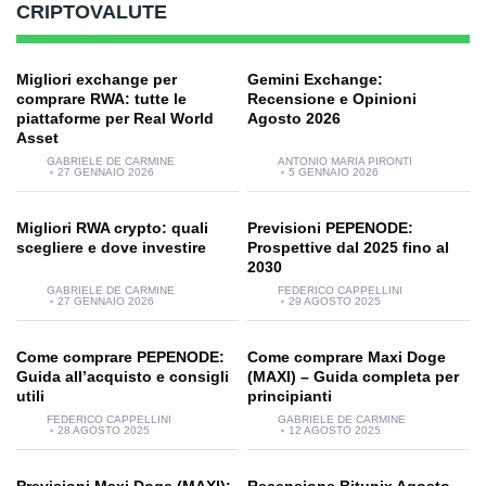
CRIPTOVALUTE
Migliori exchange per
Gemini Exchange:
comprare RWA: tutte le
Recensione e Opinioni
piattaforme per Real World
Agosto 2026
Asset
GABRIELE DE CARMINE
ANTONIO MARIA PIRONTI
27 GENNAIO 2026
5 GENNAIO 2026
Migliori RWA crypto: quali
Previsioni PEPENODE:
scegliere e dove investire
Prospettive dal 2025 fino al
2030
GABRIELE DE CARMINE
FEDERICO CAPPELLINI
27 GENNAIO 2026
29 AGOSTO 2025
Come comprare PEPENODE:
Come comprare Maxi Doge
Guida all’acquisto e consigli
(MAXI) – Guida completa per
utili
principianti
FEDERICO CAPPELLINI
GABRIELE DE CARMINE
28 AGOSTO 2025
12 AGOSTO 2025