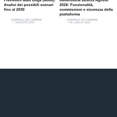
Previsioni Maxi Doge (MAXI):
Recensione Bitunix Agosto
Analisi dei possibili scenari
2026: Funzionalità,
fino al 2030
commissioni e sicurezza della
piattaforma
GABRIELE DE CARMINE
GABRIELE DE CARMINE
7 AGOSTO 2025
30 LUGLIO 2025