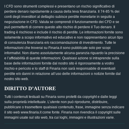
I CFD sono strumenti complessi e presentano un rischio significativo di
perdere denaro rapidamente a causa della leva finanziaria. Il 74-85 % dei
conti degli investitori al dettaglio subisce perdite monetarie in seguito a
negoziazione in CFD. Valuta se comprendi il funzionamento dei CFD e se
può permetterti di correre questo alto rischio di perdere il Tuo denaro. Il
trading è rischioso e include il rischio di perdite. Le informazioni fornite sono
solamente a scopo informativo ed educativo e non rappresentano alcun tipo
di consulenza finanziaria e/o raccomandazione di investimento. Tutte le
informazioni che troverai su Finaria.it sono pubblicate solo per scopi
informativi. Non diamo assolutamente alcuna garanzia riguardo la precisione
e l’affidabilità di queste informazioni. Qualsiasi azione si intraprende sulla
base delle informazioni fornite dal nostro sito è rigorosamente a vostro
rischio e pericolo e lo staff di Finaria non sarà responsabile di eventuali
perdite e/o danni in relazione all’uso delle informazioni o notizie fornite dal
nostro sito web.
DIRITTO D’AUTORE
Tutti i contenuti testuali su Finaria sono protetti da copyright e dalle leggi
sulla proprietà intellettuale. L’utente non può riprodurre, distribuire,
pubblicare o trasmettere qualsiasi contenuto, frase, immagine senza indicare
il sito web www.finaria.it come fonte. Finaria non rivendica il copyright sulle
immagini usate sul sito web, tra cui loghi, immagini e illustrazioni varie.