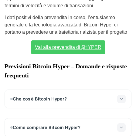
termini di velocità e volume di transazioni.
I dati positivi della prevendita in corso, l’entusiasmo
generale e la tecnologia avanzata di Bitcoin Hyper ci
portano a prevedere una traiettoria rialzista per il progetto
Vai alla prevendita di $HYPER
Previsioni Bitcoin Hyper – Domande e risposte
frequenti
Che cos’è Bitcoin Hyper?
Bitcoin Hyper è una rete Layer 2 su Bitcoin che
integra smart contract compatibili con Solana,
offrendo transazioni rapide, staking e
Come comprare Bitcoin Hyper?
interoperabilità con dApp Web3 e applicazioni