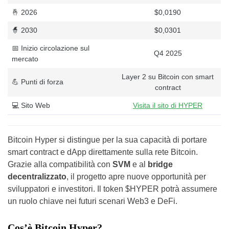
🤞 2026
$0,0190
🧙 2030
$0,0301
📅 Inizio circolazione sul
Q4 2025
mercato
Layer 2 su Bitcoin con smart
💪 Punti di forza
contract
💻 Sito Web
Visita il sito di HYPER
Bitcoin Hyper si distingue per la sua capacità di portare
smart contract e dApp direttamente sulla rete Bitcoin.
Grazie alla compatibilità con
SVM
e al
bridge
decentralizzato
, il progetto apre nuove opportunità per
sviluppatori e investitori. Il token $HYPER potrà assumere
un ruolo chiave nei futuri scenari Web3 e DeFi.
Cos’è Bitcoin Hyper?