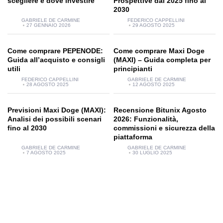
scegliere e dove investire
Prospettive dal 2025 fino al
2030
GABRIELE DE CARMINE
FEDERICO CAPPELLINI
27 GENNAIO 2026
29 AGOSTO 2025
Come comprare PEPENODE:
Come comprare Maxi Doge
Guida all’acquisto e consigli
(MAXI) – Guida completa per
utili
principianti
FEDERICO CAPPELLINI
GABRIELE DE CARMINE
28 AGOSTO 2025
12 AGOSTO 2025
Previsioni Maxi Doge (MAXI):
Recensione Bitunix Agosto
Analisi dei possibili scenari
2026: Funzionalità,
fino al 2030
commissioni e sicurezza della
piattaforma
GABRIELE DE CARMINE
GABRIELE DE CARMINE
7 AGOSTO 2025
30 LUGLIO 2025