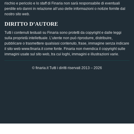
rischio e pericolo e lo staff di Finaria non sarà responsabile di eventuali
perdite e/o danni in relazione all’uso delle informazioni o notizie fornite dal
nostro sito web.
DIRITTO D’AUTORE
Tutti i contenuti testuali su Finaria sono protetti da copyright e dalle leggi
sulla proprietà intellettuale. L’utente non può riprodurre, distribuire,
pubblicare o trasmettere qualsiasi contenuto, frase, immagine senza indicare
il sito web www.finaria.it come fonte. Finaria non rivendica il copyright sulle
immagini usate sul sito web, tra cui loghi, immagini e illustrazioni varie.
© finaria.it Tutti i diritti riservati 2013 – 2026
AVVISO GDPR - Questo sito utilizza i cookies per offrire la