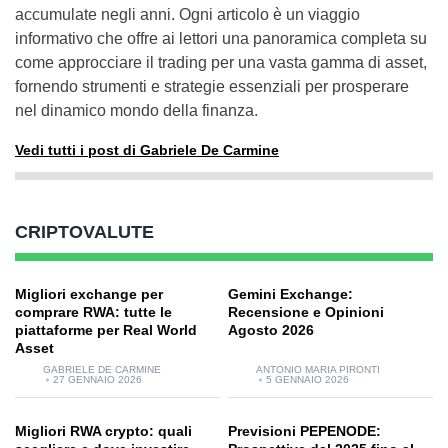
accumulate negli anni. Ogni articolo è un viaggio
informativo che offre ai lettori una panoramica completa su
come approcciare il trading per una vasta gamma di asset,
fornendo strumenti e strategie essenziali per prosperare
nel dinamico mondo della finanza.
Vedi tutti i post di Gabriele De Carmine
CRIPTOVALUTE
Migliori exchange per
Gemini Exchange:
comprare RWA: tutte le
Recensione e Opinioni
piattaforme per Real World
Agosto 2026
Asset
GABRIELE DE CARMINE
ANTONIO MARIA PIRONTI
27 GENNAIO 2026
5 GENNAIO 2026
Migliori RWA crypto: quali
Previsioni PEPENODE: