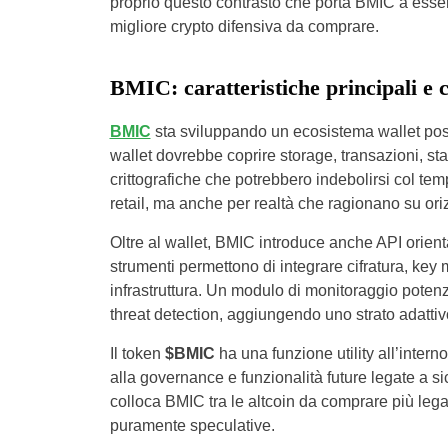
proprio questo contrasto che porta BMIC a esser
migliore crypto difensiva da comprare.
BMIC: caratteristiche principali e c
BMIC
sta sviluppando un ecosistema wallet post
wallet dovrebbe coprire storage, transazioni, st
crittografiche che potrebbero indebolirsi col tem
retail, ma anche per realtà che ragionano su orizz
Oltre al wallet, BMIC introduce anche API orient
strumenti permettono di integrare cifratura, key
infrastruttura. Un modulo di monitoraggio potenzi
threat detection, aggiungendo uno strato adatti
Il token
$BMIC
ha una funzione utility all’intern
alla governance e funzionalità future legate a s
colloca BMIC tra le altcoin da comprare più legat
puramente speculative.