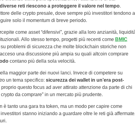
diverse reti riescono a proteggere il valore nel tempo
.
ttore delle crypto presale, dove sempre più investitori tendono a
nseguire solo il momentum di breve periodo.
pite come asset “difensivi”, grazie alla loro anzianità, liquidit
istituzionali. Allo stesso tempo, progetti più recenti come
BMIC
 su problemi di sicurezza che molte blockchain storiche non
a acceso una discussione più ampia su quali altcoin comprare
iodo
contano più della sola velocità.
ella maggior parte dei nuovi lanci. Invece di competere su
tro un tema specifico:
sicurezza dei wallet in un’era post-
 proprio questo focus ad aver attirato attenzione da parte di chi
e crypto da comprare” in un mercato più prudente.
on è tanto una gara tra token, ma un modo per capire come
nvestitori stanno iniziando a guardare oltre le reti già affermate
uri.