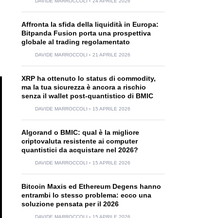
DAVIDE MARROCCOLI
24 APRILE 2026
Affronta la sfida della liquidità in Europa:
Bitpanda Fusion porta una prospettiva
globale al trading regolamentato
DAVIDE MARROCCOLI
21 APRILE 2026
XRP ha ottenuto lo status di commodity,
ma la tua sicurezza è ancora a rischio
senza il wallet post-quantistico di BMIC
DAVIDE MARROCCOLI
15 APRILE 2026
Algorand o BMIC: qual è la migliore
criptovaluta resistente ai computer
quantistici da acquistare nel 2026?
DAVIDE MARROCCOLI
15 APRILE 2026
Bitcoin Maxis ed Ethereum Degens hanno
entrambi lo stesso problema: ecco una
soluzione pensata per il 2026
DAVIDE MARROCCOLI
15 APRILE 2026