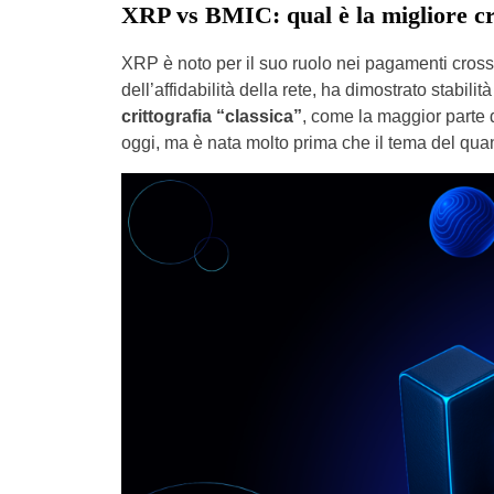
XRP vs BMIC: qual è la migliore c
XRP è noto per il suo ruolo nei pagamenti cross-b
dell’affidabilità della rete, ha dimostrato stabil
crittografia “classica”
, come la maggior parte 
oggi, ma è nata molto prima che il tema del qu