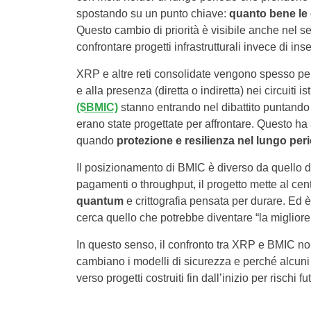
spostando su un punto chiave:
quanto bene le 
Questo cambio di priorità è visibile anche nel se
confrontare progetti infrastrutturali invece di i
XRP e altre reti consolidate vengono spesso perce
e alla presenza (diretta o indiretta) nei circuiti 
($BMIC)
stanno entrando nel dibattito puntando
erano state progettate per affrontare. Questo h
quando
protezione e resilienza nel lungo per
Il posizionamento di BMIC è diverso da quello d
pagamenti o throughput, il progetto mette al cen
quantum
e crittografia pensata per durare. Ed è
cerca quello che potrebbe diventare “la miglior
In questo senso, il confronto tra XRP e BMIC n
cambiano i modelli di sicurezza e perché alcuni i
verso progetti costruiti fin dall’inizio per rischi fut