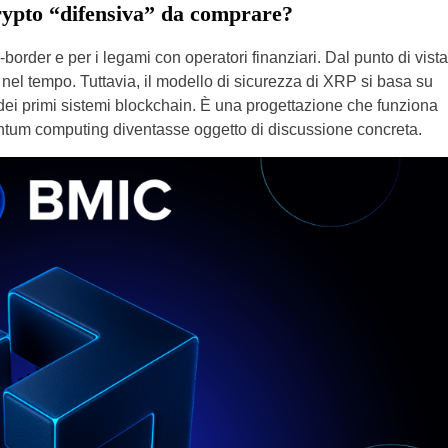
rypto “difensiva” da comprare?
order e per i legami con operatori finanziari. Dal punto di vista
ità nel tempo. Tuttavia, il modello di sicurezza di XRP si basa su
dei primi sistemi blockchain. È una progettazione che funziona
antum computing diventasse oggetto di discussione concreta.