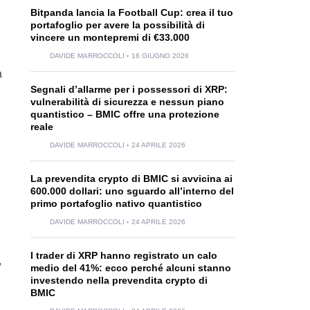
Bitpanda lancia la Football Cup: crea il tuo
portafoglio per avere la possibilità di
vincere un montepremi di €33.000
DAVIDE MARROCCOLI
16 GIUGNO 2026
à
Segnali d’allarme per i possessori di XRP:
vulnerabilità di sicurezza e nessun piano
quantistico – BMIC offre una protezione
reale
DAVIDE MARROCCOLI
24 APRILE 2026
La prevendita crypto di BMIC si avvicina ai
600.000 dollari: uno sguardo all’interno del
primo portafoglio nativo quantistico
DAVIDE MARROCCOLI
24 APRILE 2026
I trader di XRP hanno registrato un calo
,
medio del 41%: ecco perché alcuni stanno
investendo nella prevendita crypto di
BMIC