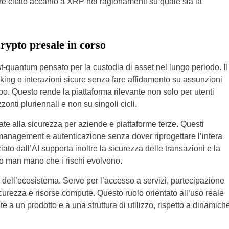
e citato accanto a XRP nei ragionamenti su quale sia la
rypto presale in corso
-quantum pensato per la custodia di asset nel lungo periodo. Il
aking e interazioni sicure senza fare affidamento su assunzioni
po. Questo rende la piattaforma rilevante non solo per utenti
onti pluriennali e non su singoli cicli.
ate alla sicurezza per aziende e piattaforme terze. Questi
 management e autenticazione senza dover riprogettare l’intera
ato dall’AI supporta inoltre la sicurezza delle transazioni e la
vo man mano che i rischi evolvono.
o dell’ecosistema. Serve per l’accesso a servizi, partecipazione
icurezza e risorse compute. Questo ruolo orientato all’uso reale
e a un prodotto e a una struttura di utilizzo, rispetto a dinamich