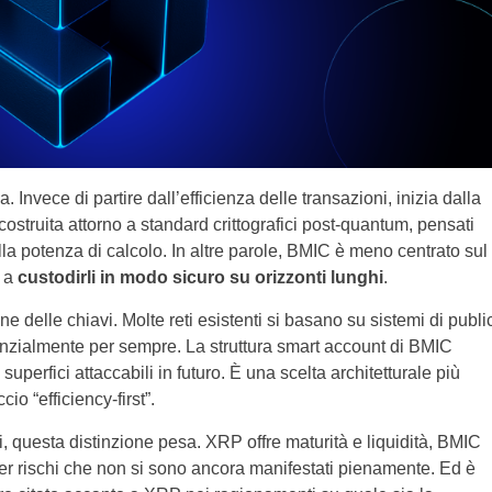
 Invece di partire dall’efficienza delle transazioni, inizia dalla
 costruita attorno a standard crittografici post-quantum, pensati
a potenza di calcolo. In altre parole, BMIC è meno centrato sul
o a
custodirli in modo sicuro su orizzonti lunghi
.
ne delle chiavi. Molte reti esistenti si basano su sistemi di publi
enzialmente per sempre. La struttura smart account di BMIC
perfici attaccabili in futuro. È una scelta architetturale più
o “efficiency-first”.
vi, questa distinzione pesa. XRP offre maturità e liquidità, BMIC
er rischi che non si sono ancora manifestati pienamente. Ed è