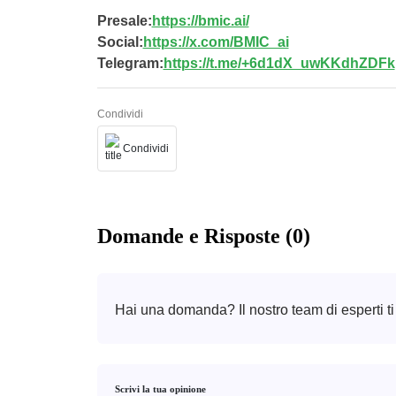
Presale:
https://bmic.ai/
Social:
https://x.com/BMIC_ai
Telegram:
https://t.me/+6d1dX_uwKKdhZDFk
Condividi
Condividi
Domande e Risposte (0)
Hai una domanda? Il nostro team di esperti ti
Scrivi la tua opinione