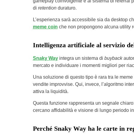
gameplay coinvolgente e al sistema di referral 
di
retention
duraturo.
L’esperienza sarà accessibile sia da desktop ch
meme coin
che non propongono alcuna utility r
Intelligenza artificiale al servizio d
Snaky Way
integra un sistema di
buyback
autom
mercato e individuare i momenti migliori per ria
Una soluzione di questo tipo è rara tra le meme 
vendite improvvise. Qui, invece, l’algoritmo inte
attiva la liquidità.
Questa funzione rappresenta un segnale chiaro: i
cercano affidabilità e visione di lungo periodo 
Perché Snaky Way ha le carte in re