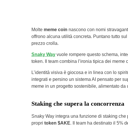
Molte
meme coin
nascono con nomi stravaganti 
offrono alcuna utilità concreta. Puntano tutto su
prezzo crolla.
Snaky Way
vuole rompere questo schema, integr
token. Il team combina l’ironia tipica dei meme co
L’identità visiva è giocosa e in linea con lo spi
integrati e persino un sistema AI pensato per sup
meme in un progetto sostenibile, alimentato da
Staking che supera la concorrenza
Snaky Way integra una funzione di staking che
propri
token $AKE
. Il team ha destinato il 5% 