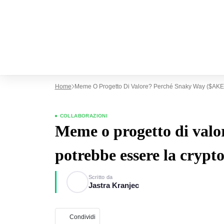
Home
Meme O Progetto Di Valore? Perché Snaky Way ($AKE) 
COLLABORAZIONI
Meme o progetto di val
potrebbe essere la crypto
Scritto da
Jastra Kranjec
Condividi