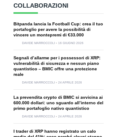
COLLABORAZIONI
Bitpanda lancia la Football Cup: crea il tuo
portafoglio per avere la possibilità di
vincere un montepremi di €33.000
DAVIDE MARROCCOLI
16 GIUGNO 2026
Segnali d’allarme per i possessori di XRP:
vulnerabilità di sicurezza e nessun piano
quantistico – BMIC offre una protezione
reale
DAVIDE MARROCCOLI
24 APRILE 2026
La prevendita crypto di BMIC si avvicina ai
600.000 dollari: uno sguardo all’interno del
primo portafoglio nativo quantistico
DAVIDE MARROCCOLI
24 APRILE 2026
I trader di XRP hanno registrato un calo
medio del 41%: ecco perché alcuni stanno