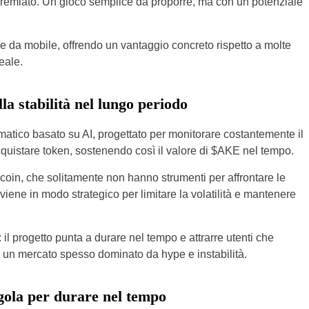
premiato. Un gioco semplice da proporre, ma con un potenziale
e da mobile, offrendo un vantaggio concreto rispetto a molte
eale.
ella stabilità nel lungo periodo
atico basato su AI, progettato per monitorare costantemente il
cquistare token, sostenendo così il valore di $AKE nel tempo.
coin, che solitamente non hanno strumenti per affrontare le
rviene in modo strategico per limitare la volatilità e mantenere
l progetto punta a durare nel tempo e attrarre utenti che
in un mercato spesso dominato da hype e instabilità.
gola per durare nel tempo