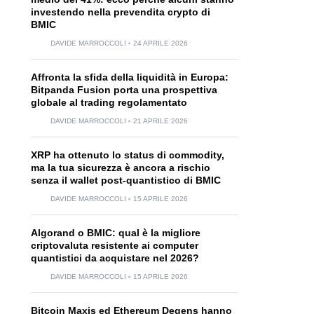
investendo nella prevendita crypto di
BMIC
DAVIDE MARROCCOLI
24 APRILE 2026
Affronta la sfida della liquidità in Europa:
Bitpanda Fusion porta una prospettiva
globale al trading regolamentato
DAVIDE MARROCCOLI
21 APRILE 2026
XRP ha ottenuto lo status di commodity,
ma la tua sicurezza è ancora a rischio
senza il wallet post-quantistico di BMIC
DAVIDE MARROCCOLI
15 APRILE 2026
Algorand o BMIC: qual è la migliore
criptovaluta resistente ai computer
quantistici da acquistare nel 2026?
DAVIDE MARROCCOLI
15 APRILE 2026
Bitcoin Maxis ed Ethereum Degens hanno