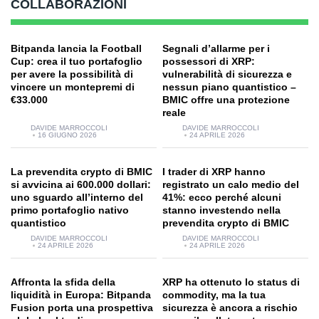
COLLABORAZIONI
Bitpanda lancia la Football
Segnali d’allarme per i
Cup: crea il tuo portafoglio
possessori di XRP:
per avere la possibilità di
vulnerabilità di sicurezza e
vincere un montepremi di
nessun piano quantistico –
€33.000
BMIC offre una protezione
reale
DAVIDE MARROCCOLI
DAVIDE MARROCCOLI
16 GIUGNO 2026
24 APRILE 2026
La prevendita crypto di BMIC
I trader di XRP hanno
si avvicina ai 600.000 dollari:
registrato un calo medio del
uno sguardo all’interno del
41%: ecco perché alcuni
primo portafoglio nativo
stanno investendo nella
quantistico
prevendita crypto di BMIC
DAVIDE MARROCCOLI
DAVIDE MARROCCOLI
24 APRILE 2026
24 APRILE 2026
Affronta la sfida della
XRP ha ottenuto lo status di
liquidità in Europa: Bitpanda
commodity, ma la tua
Fusion porta una prospettiva
sicurezza è ancora a rischio