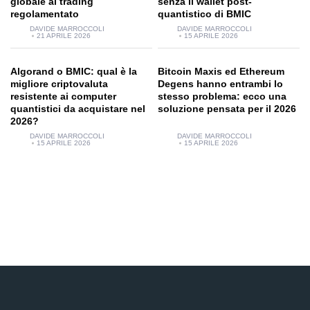
globale al trading
senza il wallet post-
regolamentato
quantistico di BMIC
DAVIDE MARROCCOLI
DAVIDE MARROCCOLI
21 APRILE 2026
15 APRILE 2026
Algorand o BMIC: qual è la
Bitcoin Maxis ed Ethereum
migliore criptovaluta
Degens hanno entrambi lo
resistente ai computer
stesso problema: ecco una
quantistici da acquistare nel
soluzione pensata per il 2026
2026?
DAVIDE MARROCCOLI
DAVIDE MARROCCOLI
15 APRILE 2026
15 APRILE 2026