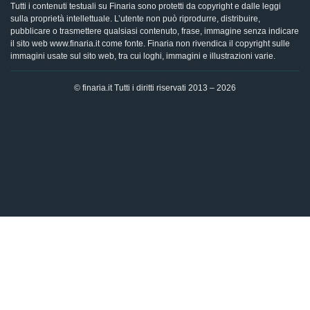
Tutti i contenuti testuali su Finaria sono protetti da copyright e dalle leggi
sulla proprietà intellettuale. L’utente non può riprodurre, distribuire,
pubblicare o trasmettere qualsiasi contenuto, frase, immagine senza indicare
il sito web www.finaria.it come fonte. Finaria non rivendica il copyright sulle
immagini usate sul sito web, tra cui loghi, immagini e illustrazioni varie.
© finaria.it Tutti i diritti riservati 2013 – 2026
AVVISO GDPR - Questo sito utilizza i cookies per offrire la
migliore esperienza di navigazione possibile, analizzando i
dati di traffico, personalizzando il contenuto e mostrando
pubblicità basata sui dati di profilazione. Cliccando su "OK",
dai il tuo consenso al trattamento dei dati e all'utilizzo dei
cookies.
Ok