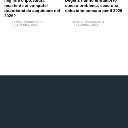
migliore criptovaluta
Degens hanno entrambi lo
resistente ai computer
stesso problema: ecco una
quantistici da acquistare nel
soluzione pensata per il 2026
2026?
DAVIDE MARROCCOLI
DAVIDE MARROCCOLI
15 APRILE 2026
15 APRILE 2026