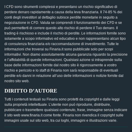
I CFD sono strumenti complessi e presentano un rischio significativo di
perdere denaro rapidamente a causa della leva finanziaria. Il 74-85 % dei
conti degli investitori al dettaglio subisce perdite monetarie in seguito a
negoziazione in CFD. Valuta se comprendi il funzionamento dei CFD e se
può permetterti di correre questo alto rischio di perdere il Tuo denaro. Il
trading è rischioso e include il rischio di perdite. Le informazioni fornite sono
solamente a scopo informativo ed educativo e non rappresentano alcun tipo
di consulenza finanziaria e/o raccomandazione di investimento. Tutte le
informazioni che troverai su Finaria.it sono pubblicate solo per scopi
informativi. Non diamo assolutamente alcuna garanzia riguardo la precisione
e l’affidabilità di queste informazioni. Qualsiasi azione si intraprende sulla
base delle informazioni fornite dal nostro sito è rigorosamente a vostro
rischio e pericolo e lo staff di Finaria non sarà responsabile di eventuali
perdite e/o danni in relazione all’uso delle informazioni o notizie fornite dal
nostro sito web.
DIRITTO D’AUTORE
Tutti i contenuti testuali su Finaria sono protetti da copyright e dalle leggi
sulla proprietà intellettuale. L’utente non può riprodurre, distribuire,
pubblicare o trasmettere qualsiasi contenuto, frase, immagine senza indicare
il sito web www.finaria.it come fonte. Finaria non rivendica il copyright sulle
immagini usate sul sito web, tra cui loghi, immagini e illustrazioni varie.