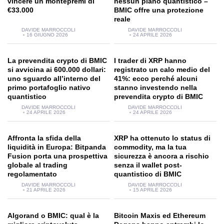
vincere un montepremi di
nessun piano quantistico –
€33.000
BMIC offre una protezione
reale
DAVIDE MARROCCOLI
DAVIDE MARROCCOLI
16 GIUGNO 2026
24 APRILE 2026
La prevendita crypto di BMIC
I trader di XRP hanno
si avvicina ai 600.000 dollari:
registrato un calo medio del
uno sguardo all’interno del
41%: ecco perché alcuni
primo portafoglio nativo
stanno investendo nella
quantistico
prevendita crypto di BMIC
DAVIDE MARROCCOLI
DAVIDE MARROCCOLI
24 APRILE 2026
24 APRILE 2026
Affronta la sfida della
XRP ha ottenuto lo status di
liquidità in Europa: Bitpanda
commodity, ma la tua
Fusion porta una prospettiva
sicurezza è ancora a rischio
globale al trading
senza il wallet post-
regolamentato
quantistico di BMIC
DAVIDE MARROCCOLI
DAVIDE MARROCCOLI
21 APRILE 2026
15 APRILE 2026
Algorand o BMIC: qual è la
Bitcoin Maxis ed Ethereum