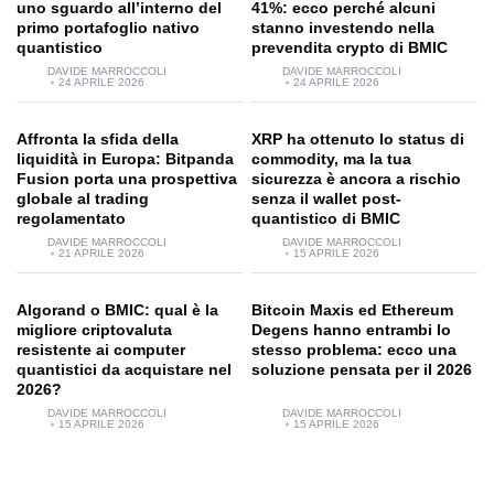
uno sguardo all’interno del
41%: ecco perché alcuni
primo portafoglio nativo
stanno investendo nella
quantistico
prevendita crypto di BMIC
DAVIDE MARROCCOLI
DAVIDE MARROCCOLI
24 APRILE 2026
24 APRILE 2026
Affronta la sfida della
XRP ha ottenuto lo status di
liquidità in Europa: Bitpanda
commodity, ma la tua
Fusion porta una prospettiva
sicurezza è ancora a rischio
globale al trading
senza il wallet post-
regolamentato
quantistico di BMIC
DAVIDE MARROCCOLI
DAVIDE MARROCCOLI
21 APRILE 2026
15 APRILE 2026
Algorand o BMIC: qual è la
Bitcoin Maxis ed Ethereum
migliore criptovaluta
Degens hanno entrambi lo
resistente ai computer
stesso problema: ecco una
quantistici da acquistare nel
soluzione pensata per il 2026
2026?
DAVIDE MARROCCOLI
DAVIDE MARROCCOLI
15 APRILE 2026
15 APRILE 2026