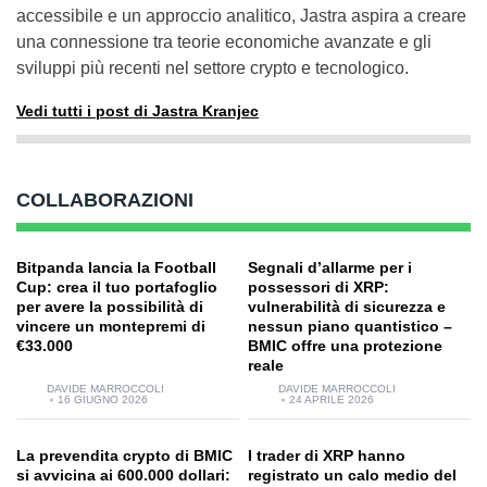
accessibile e un approccio analitico, Jastra aspira a creare
una connessione tra teorie economiche avanzate e gli
sviluppi più recenti nel settore crypto e tecnologico.
Vedi tutti i post di Jastra Kranjec
COLLABORAZIONI
Bitpanda lancia la Football
Segnali d’allarme per i
Cup: crea il tuo portafoglio
possessori di XRP:
per avere la possibilità di
vulnerabilità di sicurezza e
vincere un montepremi di
nessun piano quantistico –
€33.000
BMIC offre una protezione
reale
DAVIDE MARROCCOLI
DAVIDE MARROCCOLI
16 GIUGNO 2026
24 APRILE 2026
La prevendita crypto di BMIC
I trader di XRP hanno
si avvicina ai 600.000 dollari:
registrato un calo medio del