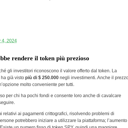
y 4, 2024
be rendere il token più prezioso
gli investitori riconoscono il valore offerto dal token. La
 ha già visto
più di $ 250.000
negli investimenti. Anche il prezz
’opzione molto conveniente per tutti.
sso per chi ha pochi fondi e consente loro anche di cavalcare
seguire.
elativi ai pagamenti crittografici, risolvendo problemi di
 persone potrebbero iniziare a utilizzare la piattaforma; l’aumento
 Esiste un numero fisso di token SPY, quindi una maggiore