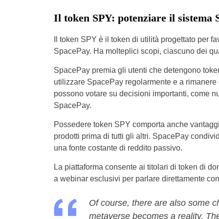
Il token SPY: potenziare il sistema
Il token SPY è il token di utilità progettato per f
SpacePay. Ha molteplici scopi, ciascuno dei qua
SpacePay premia gli utenti che detengono token
utilizzare SpacePay regolarmente e a rimanere co
possono votare su decisioni importanti, come nuo
SpacePay.
Possedere token SPY comporta anche vantaggi ag
prodotti prima di tutti gli altri. SpacePay condivid
una fonte costante di reddito passivo.
La piattaforma consente ai titolari di token di 
a webinar esclusivi per parlare direttamente con
Of course, there are also some c
metaverse becomes a reality. Thes