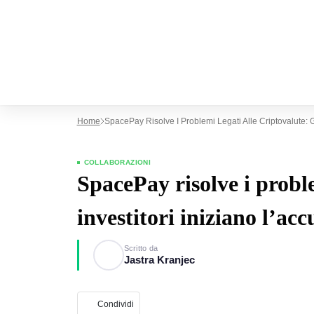
Home
SpacePay Risolve I Problemi Legati Alle Criptovalute: G
COLLABORAZIONI
SpacePay risolve i proble
investitori iniziano l’a
Scritto da
Jastra Kranjec
Condividi