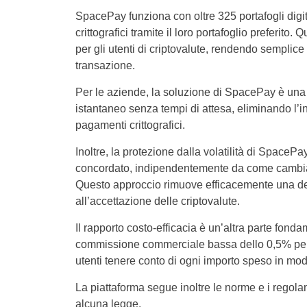
SpacePay funziona con oltre 325 portafogli digi
crittografici tramite il loro portafoglio preferit
per gli utenti di criptovalute, rendendo sempli
transazione.
Per le aziende, la soluzione di SpacePay è una 
istantaneo senza tempi di attesa, eliminando l’in
pagamenti crittografici.
Inoltre, la protezione dalla volatilità di SpaceP
concordato, indipendentemente da come cambia i
Questo approccio rimuove efficacemente una de
all’accettazione delle criptovalute.
Il rapporto costo-efficacia è un’altra parte fond
commissione commerciale bassa dello 0,5% per tran
utenti tenere conto di ogni importo speso in mod
La piattaforma segue inoltre le norme e i regolam
alcuna legge.