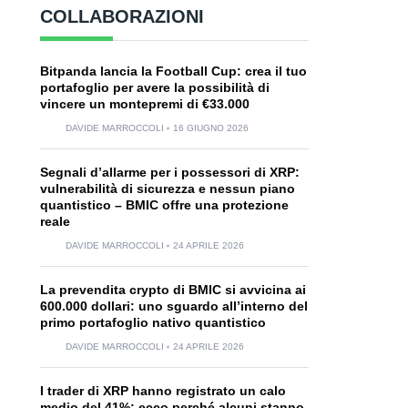
COLLABORAZIONI
Bitpanda lancia la Football Cup: crea il tuo
portafoglio per avere la possibilità di
vincere un montepremi di €33.000
DAVIDE MARROCCOLI
16 GIUGNO 2026
Segnali d’allarme per i possessori di XRP:
vulnerabilità di sicurezza e nessun piano
quantistico – BMIC offre una protezione
reale
DAVIDE MARROCCOLI
24 APRILE 2026
La prevendita crypto di BMIC si avvicina ai
600.000 dollari: uno sguardo all’interno del
primo portafoglio nativo quantistico
DAVIDE MARROCCOLI
24 APRILE 2026
I trader di XRP hanno registrato un calo
medio del 41%: ecco perché alcuni stanno