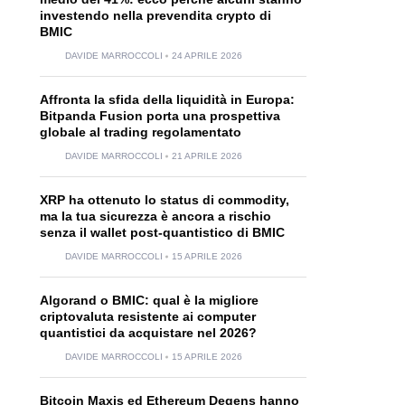
investendo nella prevendita crypto di
BMIC
DAVIDE MARROCCOLI
24 APRILE 2026
Affronta la sfida della liquidità in Europa:
Bitpanda Fusion porta una prospettiva
globale al trading regolamentato
DAVIDE MARROCCOLI
21 APRILE 2026
XRP ha ottenuto lo status di commodity,
ma la tua sicurezza è ancora a rischio
senza il wallet post-quantistico di BMIC
DAVIDE MARROCCOLI
15 APRILE 2026
Algorand o BMIC: qual è la migliore
criptovaluta resistente ai computer
quantistici da acquistare nel 2026?
DAVIDE MARROCCOLI
15 APRILE 2026
Bitcoin Maxis ed Ethereum Degens hanno