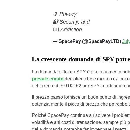
📱 Privacy,
🔐 Security, and
😵‍💫 Addiction.
— SpacePay (@SpacePayLTD)
Jul
La crescente domanda di SPY potreb
La domanda di token SPY è già in aumento poiché 
presale crypto
dei token che è iniziato da poco
del token è di $ 0,00162 per SPY, rendendolo un
Il prezzo basso fornisce un buon punto di ingre
potenzialmente il picco di prezzo che potrebbe 
Poiché SpacePay continua a risolvere i problemi r
volatilità e alti costi di transazione, sempre più
della domanda potrebbe far impennare i prezzi.