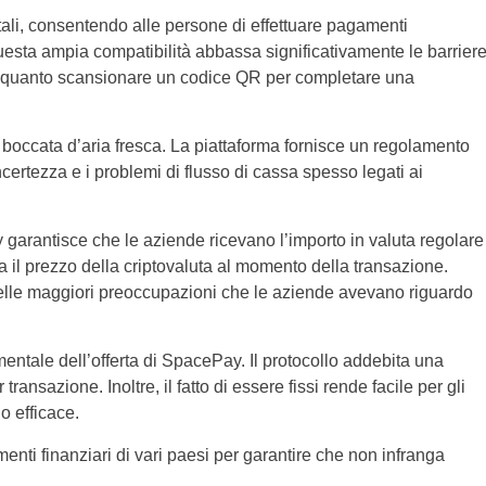
tali, consentendo alle persone di effettuare pagamenti
o. Questa ampia compatibilità abbassa significativamente le barrier
ce quanto scansionare un codice QR per completare una
boccata d’aria fresca. La piattaforma fornisce un regolamento
certezza e i problemi di flusso di cassa spesso legati ai
ay garantisce che le aziende ricevano l’importo in valuta regolare
l prezzo della criptovaluta al momento della transazione.
lle maggiori preoccupazioni che le aziende avevano riguardo
amentale dell’offerta di SpacePay. Il protocollo addebita una
sazione. Inoltre, il fatto di essere fissi rende facile per gli
o efficace.
enti finanziari di vari paesi per garantire che non infranga