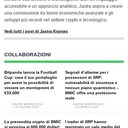
accessibile e un approccio analitico, Jastra aspira a creare
una connessione tra teorie economiche avanzate e gli
sviluppi più recenti nel settore crypto e tecnologico.
Vedi tutti i post di Jastra Kranjec
COLLABORAZIONI
Bitpanda lancia la Football
Segnali d’allarme per i
Cup: crea il tuo portafoglio
possessori di XRP:
per avere la possibilità di
vulnerabilità di sicurezza e
vincere un montepremi di
nessun piano quantistico –
€33.000
BMIC offre una protezione
reale
DAVIDE MARROCCOLI
DAVIDE MARROCCOLI
16 GIUGNO 2026
24 APRILE 2026
La prevendita crypto di BMIC
I trader di XRP hanno
si avvicina ai 600.000 dollari:
registrato un calo medio del