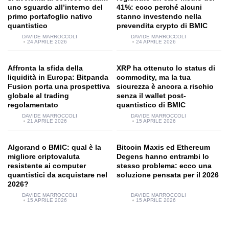
uno sguardo all’interno del
41%: ecco perché alcuni
primo portafoglio nativo
stanno investendo nella
quantistico
prevendita crypto di BMIC
DAVIDE MARROCCOLI
DAVIDE MARROCCOLI
24 APRILE 2026
24 APRILE 2026
Affronta la sfida della
XRP ha ottenuto lo status di
liquidità in Europa: Bitpanda
commodity, ma la tua
Fusion porta una prospettiva
sicurezza è ancora a rischio
globale al trading
senza il wallet post-
regolamentato
quantistico di BMIC
DAVIDE MARROCCOLI
DAVIDE MARROCCOLI
21 APRILE 2026
15 APRILE 2026
Algorand o BMIC: qual è la
Bitcoin Maxis ed Ethereum
migliore criptovaluta
Degens hanno entrambi lo
resistente ai computer
stesso problema: ecco una
quantistici da acquistare nel
soluzione pensata per il 2026
2026?
DAVIDE MARROCCOLI
DAVIDE MARROCCOLI
15 APRILE 2026
15 APRILE 2026