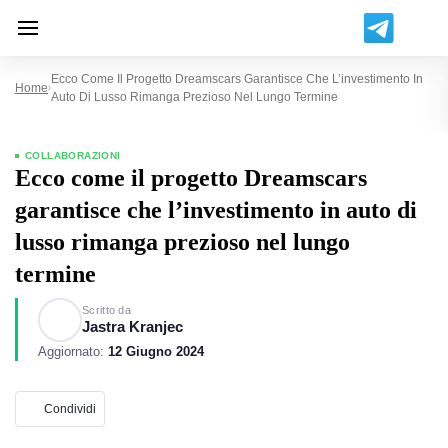
Ecco Come Il Progetto Dreamscars Garantisce Che L’investimento In
Home
Auto Di Lusso Rimanga Prezioso Nel Lungo Termine
COLLABORAZIONI
Ecco come il progetto Dreamscars
garantisce che l’investimento in auto di
lusso rimanga prezioso nel lungo
termine
Scritto da
Jastra Kranjec
Aggiornato:
12 Giugno 2024
Condividi