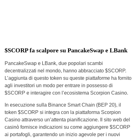
$SCORP fa scalpore su PancakeSwap e LBank
PancakeSwap e LBank, due popolari scambi
decentralizzati nel mondo, hanno abbracciato $SCORP.
L’aggiunta di questo token su queste piattaforme ha fornito
agli investitori un modo per entrare in possesso di
$SCORP e interagire con l’ecosistema Scorpion Casino.
In esecuzione sulla Binance Smart Chain (BEP 20), il
token $SCORP si integra con la piattaforma Scorpion
Casino attraverso un’attenta pianificazione. Il sito web del
casinò fornisce indicazioni su come aggiungere $SCORP
ai portafogli, garantendo un inizio agevole per i nuovi