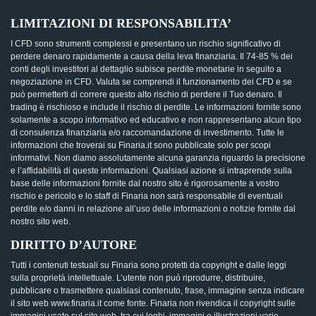
LIMITAZIONI DI RESPONSABILITA’
I CFD sono strumenti complessi e presentano un rischio significativo di
perdere denaro rapidamente a causa della leva finanziaria. Il 74-85 % dei
conti degli investitori al dettaglio subisce perdite monetarie in seguito a
negoziazione in CFD. Valuta se comprendi il funzionamento dei CFD e se
può permetterti di correre questo alto rischio di perdere il Tuo denaro. Il
trading è rischioso e include il rischio di perdite. Le informazioni fornite sono
solamente a scopo informativo ed educativo e non rappresentano alcun tipo
di consulenza finanziaria e/o raccomandazione di investimento. Tutte le
informazioni che troverai su Finaria.it sono pubblicate solo per scopi
informativi. Non diamo assolutamente alcuna garanzia riguardo la precisione
e l’affidabilità di queste informazioni. Qualsiasi azione si intraprende sulla
base delle informazioni fornite dal nostro sito è rigorosamente a vostro
rischio e pericolo e lo staff di Finaria non sarà responsabile di eventuali
perdite e/o danni in relazione all’uso delle informazioni o notizie fornite dal
nostro sito web.
DIRITTO D’AUTORE
Tutti i contenuti testuali su Finaria sono protetti da copyright e dalle leggi
sulla proprietà intellettuale. L’utente non può riprodurre, distribuire,
pubblicare o trasmettere qualsiasi contenuto, frase, immagine senza indicare
il sito web www.finaria.it come fonte. Finaria non rivendica il copyright sulle