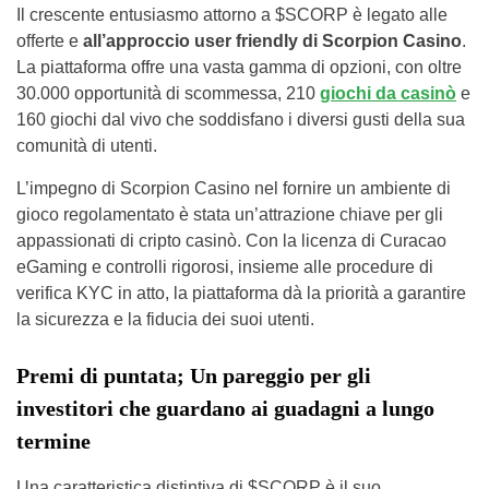
Il crescente entusiasmo attorno a $SCORP è legato alle
offerte e
all’approccio user friendly di Scorpion Casino
.
La piattaforma offre una vasta gamma di opzioni, con oltre
30.000 opportunità di scommessa, 210
giochi da casinò
e
160 giochi dal vivo che soddisfano i diversi gusti della sua
comunità di utenti.
L’impegno di Scorpion Casino nel fornire un ambiente di
gioco regolamentato è stata un’attrazione chiave per gli
appassionati di cripto casinò. Con la licenza di Curacao
eGaming e controlli rigorosi, insieme alle procedure di
verifica KYC in atto, la piattaforma dà la priorità a garantire
la sicurezza e la fiducia dei suoi utenti.
Premi di puntata; Un pareggio per gli
investitori che guardano ai guadagni a lungo
termine
Una caratteristica distintiva di $SCORP è il suo