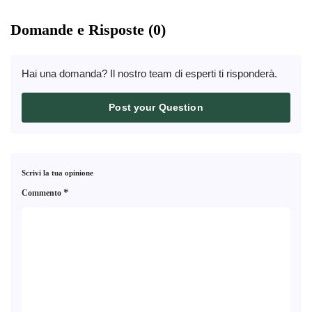
Domande e Risposte (0)
Hai una domanda? Il nostro team di esperti ti risponderà.
Post your Question
Scrivi la tua opinione
*
Commento