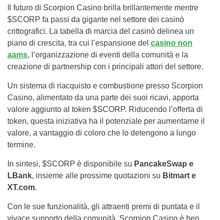
Il futuro di Scorpion Casino brilla brillantemente mentre
$SCORP fa passi da gigante nel settore dei casinò
crittografici. La tabella di marcia del casinò delinea un
piano di crescita, tra cui l’espansione del
casino non
aams
, l’organizzazione di eventi della comunità e la
creazione di partnership con i principali attori del settore.
Un sistema di riacquisto e combustione presso Scorpion
Casino, alimentato da una parte dei suoi ricavi, apporta
valore aggiunto al token $SCORP. Riducendo l’offerta di
token, questa iniziativa ha il potenziale per aumentarne il
valore, a vantaggio di coloro che lo detengono a lungo
termine.
In sintesi, $SCORP è disponibile su
PancakeSwap e
LBank
, insieme alle prossime quotazioni su
Bitmart e
XT.com
.
Con le sue funzionalità, gli attraenti premi di puntata e il
vivace supporto della comunità, Scorpion Casino è ben