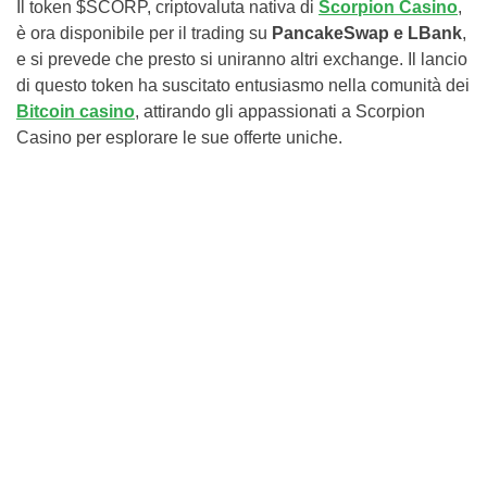
Il token $SCORP, criptovaluta nativa di
Scorpion Casino
,
è ora disponibile per il trading su
PancakeSwap e LBank
,
e si prevede che presto si uniranno altri exchange. Il lancio
di questo token ha suscitato entusiasmo nella comunità dei
Bitcoin casino
, attirando gli appassionati a Scorpion
Casino per esplorare le sue offerte uniche.