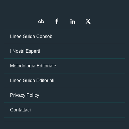
Linee Guida Consob
I Nostri Esperti
Metodologia Editoriale
Linee Guida Editoriali
Privacy Policy
Contattaci