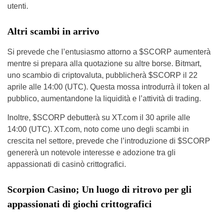
utenti.
Altri scambi in arrivo
Si prevede che l’entusiasmo attorno a $SCORP aumenterà
mentre si prepara alla quotazione su altre borse. Bitmart,
uno scambio di criptovaluta, pubblicherà $SCORP il 22
aprile alle 14:00 (UTC). Questa mossa introdurrà il token al
pubblico, aumentandone la liquidità e l’attività di trading.
Inoltre, $SCORP debutterà su XT.com il 30 aprile alle
14:00 (UTC). XT.com, noto come uno degli scambi in
crescita nel settore, prevede che l’introduzione di $SCORP
genererà un notevole interesse e adozione tra gli
appassionati di casinò crittografici.
Scorpion Casino; Un luogo di ritrovo per gli
appassionati di giochi crittografici