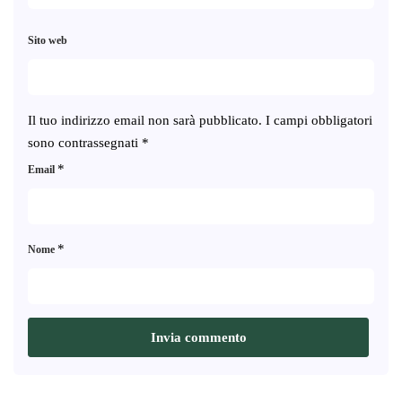
Sito web
Il tuo indirizzo email non sarà pubblicato.
I campi obbligatori
sono contrassegnati
*
*
Email
*
Nome