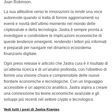
Joan Robinson.
La sua attitudine verso le innovazioni la rende una voce
autorevole quando si tratta di fornire aggiornamenti su
eventi e novità dell'ultimo momento nel mondo delle
criptovalute e della tecnologia. Jastra è sempre pronta a
investigare e condividere le implicazioni economiche di
queste tendenze emergenti, rendendo i lettori più informati
e preparati per navigare nel dinamico ecosistema
finanziario digitale.
Ogni press release e articolo che Jastra cura è il risultato di
un'attenta ricerca e di un'analisi profonda, con l'obiettivo di
fornire una visione chiara e comprensibile delle nuove
frontiere economiche e tecnologiche. Con un linguaggio
accessibile e un approccio analitico, Jastra aspira a creare
una connessione tra teorie economiche avanzate e gli
sviluppi più recenti nel settore crypto e tecnologico.
Vedi tutti i post di Jastra Kranjec