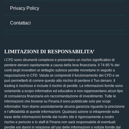
Privacy Policy
Contattaci
LIMITAZIONI DI RESPONSABILITA’
I CFD sono strumenti complessi e presentano un rischio significativo di
perdere denaro rapidamente a causa della leva finanziaria. Il 74-85 % dei
conti degli investitori al dettaglio subisce perdite monetarie in seguito a
negoziazione in CFD. Valuta se comprendi il funzionamento dei CFD e se
può permetterti di correre questo alto rischio di perdere il Tuo denaro. Il
trading è rischioso e include il rischio di perdite. Le informazioni fornite sono
solamente a scopo informativo ed educativo e non rappresentano alcun tipo
di consulenza finanziaria e/o raccomandazione di investimento. Tutte le
informazioni che troverai su Finaria.it sono pubblicate solo per scopi
informativi. Non diamo assolutamente alcuna garanzia riguardo la precisione
e l’affidabilità di queste informazioni. Qualsiasi azione si intraprende sulla
base delle informazioni fornite dal nostro sito è rigorosamente a vostro
rischio e pericolo e lo staff di Finaria non sarà responsabile di eventuali
perdite e/o danni in relazione all’uso delle informazioni o notizie fornite dal