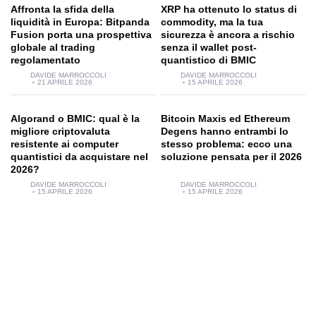
Affronta la sfida della
XRP ha ottenuto lo status di
liquidità in Europa: Bitpanda
commodity, ma la tua
Fusion porta una prospettiva
sicurezza è ancora a rischio
globale al trading
senza il wallet post-
regolamentato
quantistico di BMIC
DAVIDE MARROCCOLI
DAVIDE MARROCCOLI
21 APRILE 2026
15 APRILE 2026
Algorand o BMIC: qual è la
Bitcoin Maxis ed Ethereum
migliore criptovaluta
Degens hanno entrambi lo
resistente ai computer
stesso problema: ecco una
quantistici da acquistare nel
soluzione pensata per il 2026
2026?
DAVIDE MARROCCOLI
DAVIDE MARROCCOLI
15 APRILE 2026
15 APRILE 2026