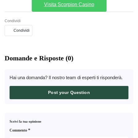
Visita Scorpion Casino
Condividi
Condividi
Domande e Risposte (0)
Hai una domanda? Il nostro team di esperti ti risponderà.
Post your Question
Scrivi la tua opinione
*
Commento