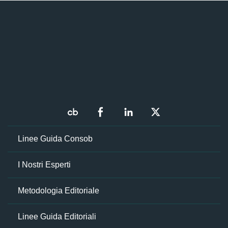
Linee Guida Consob
I Nostri Esperti
Metodologia Editoriale
Linee Guida Editoriali