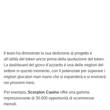
Il team ha dimostrato la sua dedizione al progetto e
all’utilità del token ancor prima della quotazione del token.
La dashboard del gioco d’azzardo è una delle migliori del
settore in questo momento, con il potenziale per superare i
migliori giocatori man mano che si espanderà e si evolverà
nei prossimi mesi.
Per esempio,
Scorpion Casino
offre una gamma
impressionante di 30.000 opportunità di scommesse
mensili.