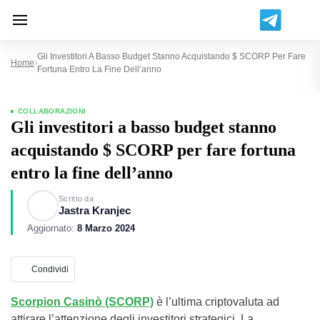
Gli Investitori A Basso Budget Stanno Acquistando $ SCORP Per Fare
Home
Fortuna Entro La Fine Dell’anno
COLLABORAZIONI
Gli investitori a basso budget stanno
acquistando $ SCORP per fare fortuna
entro la fine dell’anno
Scritto da
Jastra Kranjec
Aggiornato:
8 Marzo 2024
Condividi
Scorpion Casinò (SCORP)
è l’ultima criptovaluta ad
attirare l’attenzione degli investitori strategici. La