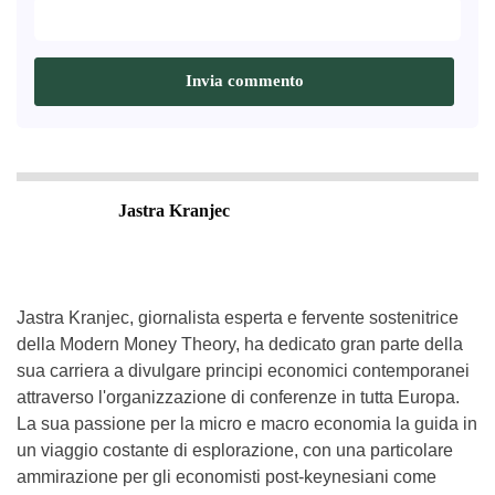
Jastra Kranjec
Jastra Kranjec, giornalista esperta e fervente sostenitrice
della Modern Money Theory, ha dedicato gran parte della
sua carriera a divulgare principi economici contemporanei
attraverso l'organizzazione di conferenze in tutta Europa.
La sua passione per la micro e macro economia la guida in
un viaggio costante di esplorazione, con una particolare
ammirazione per gli economisti post-keynesiani come