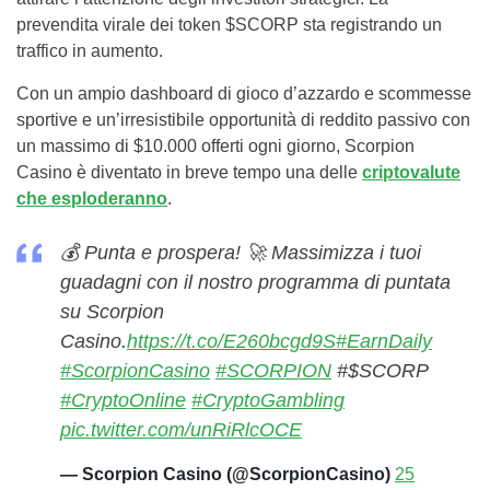
prevendita virale dei token $SCORP sta registrando un
traffico in aumento.
Con un ampio dashboard di gioco d’azzardo e scommesse
sportive e un’irresistibile opportunità di reddito passivo con
un massimo di $10.000 offerti ogni giorno, Scorpion
Casino è diventato in breve tempo una delle
criptovalute
che esploderanno
.
💰 Punta e prospera! 🚀 Massimizza i tuoi
guadagni con il nostro programma di puntata
su Scorpion
Casino.
https://t.co/E260bcgd9S
#EarnDaily
#ScorpionCasino
#SCORPION
#$SCORP
#CryptoOnline
#CryptoGambling
pic.twitter.com/unRiRlcOCE
— Scorpion Casino (@ScorpionCasino)
25