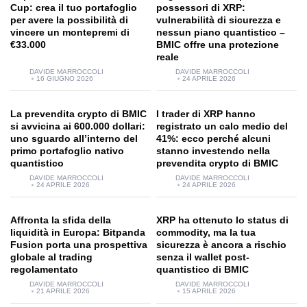
Cup: crea il tuo portafoglio
possessori di XRP:
per avere la possibilità di
vulnerabilità di sicurezza e
vincere un montepremi di
nessun piano quantistico –
€33.000
BMIC offre una protezione
reale
DAVIDE MARROCCOLI
DAVIDE MARROCCOLI
16 GIUGNO 2026
24 APRILE 2026
La prevendita crypto di BMIC
I trader di XRP hanno
si avvicina ai 600.000 dollari:
registrato un calo medio del
uno sguardo all’interno del
41%: ecco perché alcuni
primo portafoglio nativo
stanno investendo nella
quantistico
prevendita crypto di BMIC
DAVIDE MARROCCOLI
DAVIDE MARROCCOLI
24 APRILE 2026
24 APRILE 2026
Affronta la sfida della
XRP ha ottenuto lo status di
liquidità in Europa: Bitpanda
commodity, ma la tua
Fusion porta una prospettiva
sicurezza è ancora a rischio
globale al trading
senza il wallet post-
regolamentato
quantistico di BMIC
DAVIDE MARROCCOLI
DAVIDE MARROCCOLI
21 APRILE 2026
15 APRILE 2026