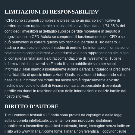
LIMITAZIONI DI RESPONSABILITA’
I CFD sono strumenti complessi e presentano un rischio significativo di
perdere denaro rapidamente a causa della leva finanziaria. Il 74-85 % dei
conti degli investitori al dettaglio subisce perdite monetarie in seguito a
negoziazione in CFD. Valuta se comprendi il funzionamento dei CFD e se
può permetterti di correre questo alto rischio di perdere il Tuo denaro. Il
trading è rischioso e include il rischio di perdite. Le informazioni fornite sono
solamente a scopo informativo ed educativo e non rappresentano alcun tipo
di consulenza finanziaria e/o raccomandazione di investimento. Tutte le
informazioni che troverai su Finaria.it sono pubblicate solo per scopi
informativi. Non diamo assolutamente alcuna garanzia riguardo la precisione
e l’affidabilità di queste informazioni. Qualsiasi azione si intraprende sulla
base delle informazioni fornite dal nostro sito è rigorosamente a vostro
rischio e pericolo e lo staff di Finaria non sarà responsabile di eventuali
perdite e/o danni in relazione all’uso delle informazioni o notizie fornite dal
nostro sito web.
DIRITTO D’AUTORE
Tutti i contenuti testuali su Finaria sono protetti da copyright e dalle leggi
sulla proprietà intellettuale. L’utente non può riprodurre, distribuire,
pubblicare o trasmettere qualsiasi contenuto, frase, immagine senza indicare
il sito web www.finaria.it come fonte. Finaria non rivendica il copyright sulle