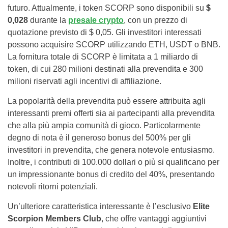
futuro. Attualmente, i token SCORP sono disponibili su
$
0,028
durante la
presale crypto
, con un prezzo di
quotazione previsto di $ 0,05. Gli investitori interessati
possono acquisire SCORP utilizzando ETH, USDT o BNB.
La fornitura totale di SCORP è limitata a 1 miliardo di
token, di cui 280 milioni destinati alla prevendita e 300
milioni riservati agli incentivi di affiliazione.
La popolarità della prevendita può essere attribuita agli
interessanti premi offerti sia ai partecipanti alla prevendita
che alla più ampia comunità di gioco. Particolarmente
degno di nota è il generoso bonus del 500% per gli
investitori in prevendita, che genera notevole entusiasmo.
Inoltre, i contributi di 100.000 dollari o più si qualificano per
un impressionante bonus di credito del 40%, presentando
notevoli ritorni potenziali.
Un’ulteriore caratteristica interessante è l’esclusivo
Elite
Scorpion Members Club
, che offre vantaggi aggiuntivi