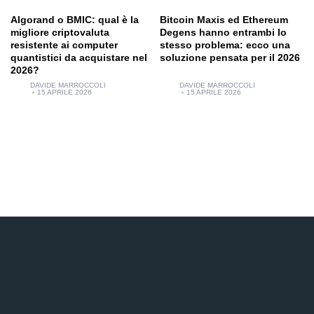
Algorand o BMIC: qual è la
Bitcoin Maxis ed Ethereum
migliore criptovaluta
Degens hanno entrambi lo
resistente ai computer
stesso problema: ecco una
quantistici da acquistare nel
soluzione pensata per il 2026
2026?
DAVIDE MARROCCOLI
DAVIDE MARROCCOLI
15 APRILE 2026
15 APRILE 2026