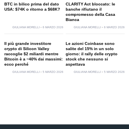
BTC in bilico prima del dato
CLARITY Act bloccato: le
USA: $74K o ritorno a $68K?
banche rifiutano il
compromesso della Casa
Bianca
GIULIANA MORELLI
6 MARZO 2026
GIULIANA MORELLI
6 MARZO 2026
Il più grande investitore
Le azioni Coinbase sono
crypto di Silicon Valley
salite del 15% in un solo
raccoglie $2 miliardi mentre
giorno: il rally delle crypto
Bitcoin è a −40% dai massimi:
stock che nessuno si
ecco perché
aspettava
GIULIANA MORELLI
5 MARZO 2026
GIULIANA MORELLI
5 MARZO 2026