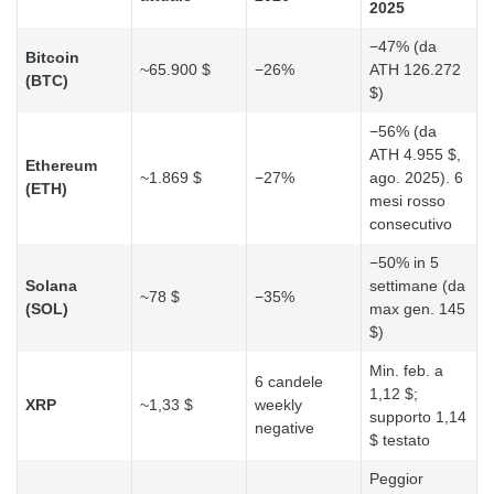
2025
−47% (da
Bitcoin
~65.900 $
−26%
ATH 126.272
(BTC)
$)
−56% (da
ATH 4.955 $,
Ethereum
~1.869 $
−27%
ago. 2025). 6
(ETH)
mesi rosso
consecutivo
−50% in 5
Solana
settimane (da
~78 $
−35%
(SOL)
max gen. 145
$)
Min. feb. a
6 candele
1,12 $;
XRP
~1,33 $
weekly
supporto 1,14
negative
$ testato
Peggior