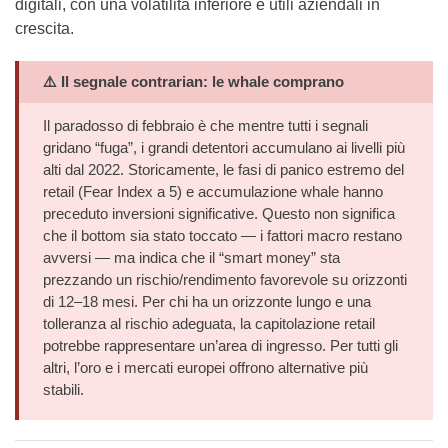
digitali, con una volatilità inferiore e utili aziendali in
crescita.
⚠️ Il segnale contrarian: le whale comprano
Il paradosso di febbraio è che mentre tutti i segnali
gridano “fuga”, i grandi detentori accumulano ai livelli più
alti dal 2022. Storicamente, le fasi di panico estremo del
retail (Fear Index a 5) e accumulazione whale hanno
preceduto inversioni significative. Questo non significa
che il bottom sia stato toccato — i fattori macro restano
avversi — ma indica che il “smart money” sta
prezzando un rischio/rendimento favorevole su orizzonti
di 12–18 mesi. Per chi ha un orizzonte lungo e una
tolleranza al rischio adeguata, la capitolazione retail
potrebbe rappresentare un’area di ingresso. Per tutti gli
altri, l’oro e i mercati europei offrono alternative più
stabili.