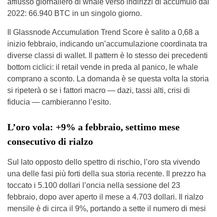
afflusso giornaliero di whale verso indirizzi di accumulo dal
2022: 66.940 BTC in un singolo giorno.
Il Glassnode Accumulation Trend Score è salito a 0,68 a
inizio febbraio, indicando un’accumulazione coordinata tra
diverse classi di wallet. Il pattern è lo stesso dei precedenti
bottom ciclici: il retail vende in preda al panico, le whale
comprano a sconto. La domanda è se questa volta la storia
si ripeterà o se i fattori macro — dazi, tassi alti, crisi di
fiducia — cambieranno l’esito.
L’oro vola: +9% a febbraio, settimo mese
consecutivo di rialzo
Sul lato opposto dello spettro di rischio, l’oro sta vivendo
una delle fasi più forti della sua storia recente. Il prezzo ha
toccato i 5.100 dollari l’oncia nella sessione del 23
febbraio, dopo aver aperto il mese a 4.703 dollari. Il rialzo
mensile è di circa il 9%, portando a sette il numero di mesi