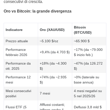
consecutivi di crescita.
Oro vs Bitcoin: la grande divergenza
Bitcoin
Indicatore
Oro (XAU/USD)
(BTC/USD)
Prezzo attuale
~5.100 $/oz
~65.900 $
Performance
−17% (da ~79.000
+9,4% (da 4.703 $)
febbraio 2026
$ inizio feb.)
Performance da
+18% (da ~4.300
−47% (da 126.272
ott. 2025
$)
$)
Performance 12
+74% (da ~2.935
~0% (laterale su
mesi
$)
base annua)
Mesi consecutivi
4 mesi negativi su
7 mesi
positivi
5 nel 2025/26
Afflussi costanti;
Flussi ETF (5
Deflussi 3,8 mld $
inflows anche il