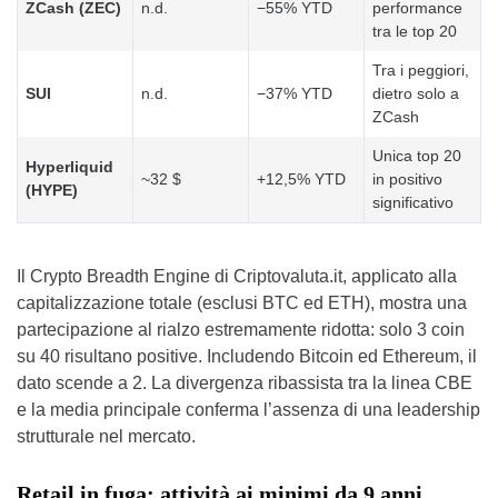
ZCash (ZEC)
n.d.
−55% YTD
performance
tra le top 20
Tra i peggiori,
SUI
n.d.
−37% YTD
dietro solo a
ZCash
Unica top 20
Hyperliquid
~32 $
+12,5% YTD
in positivo
(HYPE)
significativo
Il Crypto Breadth Engine di Criptovaluta.it, applicato alla
capitalizzazione totale (esclusi BTC ed ETH), mostra una
partecipazione al rialzo estremamente ridotta: solo 3 coin
su 40 risultano positive. Includendo Bitcoin ed Ethereum, il
dato scende a 2. La divergenza ribassista tra la linea CBE
e la media principale conferma l’assenza di una leadership
strutturale nel mercato.
Retail in fuga: attività ai minimi da 9 anni