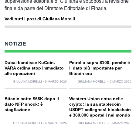
supervisione editoriale di Giuliana e sottoposti a revisione
finale da parte del Direttore Editoriale di Finaria.
Vedi tutti i post di Giuliana Morelli
NOTIZIE
Dubai bandisce KuCoin:
Petrolio sopra $100: perché è
VARA ordina stop immediato
il dato più importante per
alle operazioni
Bitcoin ora
GIULIANA MORELLI
9 MARZO 2026
GIULIANA MORELLI
9 MARZO 2026
Bitcoin sotto $68K dopo il
Western Union entra nelle
dato NFP shock: è
crypto: la sua stablecoin
stagflazione
USDPT collegherà blockchain
e 360.000 sportelli nel mondo
GIULIANA MORELLI
6 MARZO 2026
GIULIANA MORELLI
6 MARZO 2026