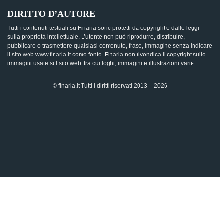
DIRITTO D’AUTORE
Tutti i contenuti testuali su Finaria sono protetti da copyright e dalle leggi
sulla proprietà intellettuale. L’utente non può riprodurre, distribuire,
pubblicare o trasmettere qualsiasi contenuto, frase, immagine senza indicare
il sito web www.finaria.it come fonte. Finaria non rivendica il copyright sulle
immagini usate sul sito web, tra cui loghi, immagini e illustrazioni varie.
© finaria.it Tutti i diritti riservati 2013 – 2026
AVVISO GDPR - Questo sito utilizza i cookies per offrire la
migliore esperienza di navigazione possibile, analizzando i
dati di traffico, personalizzando il contenuto e mostrando
pubblicità basata sui dati di profilazione. Cliccando su "OK",