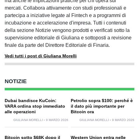
ma anche le implicazioni pratiche per chi opera sui
mercati. Collabora attivamente con studi professionali e
partecipa a iniziative legate al Fintech e a programmi di
incubazione e accelerazione d'impresa. Tutti i contenuti
della sezione Notizie vengono prodotti e verificati sotto la
supervisione editoriale di Giuliana e sottoposti a revisione
finale da parte del Direttore Editoriale di Finaria.
Vedi tutti i post di Giuliana Morelli
NOTIZIE
Dubai bandisce KuCoin:
Petrolio sopra $100: perché è
VARA ordina stop immediato
il dato più importante per
alle operazioni
Bitcoin ora
GIULIANA MORELLI
9 MARZO 2026
GIULIANA MORELLI
9 MARZO 2026
Bitcoin sotto $68K dopo il
Western Union entra nelle