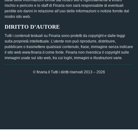
base delle informazioni fornite dal nostro sito è rigorosamente a vostro
rischio e pericolo e lo staff di Finaria non sarà responsabile di eventuali
perdite e/o danni in relazione all’uso delle informazioni o notizie fornite dal
nostro sito web.
DIRITTO D’AUTORE
Tutti i contenuti testuali su Finaria sono protetti da copyright e dalle leggi
sulla proprietà intellettuale. L’utente non può riprodurre, distribuire,
pubblicare o trasmettere qualsiasi contenuto, frase, immagine senza indicare
il sito web www.finaria.it come fonte. Finaria non rivendica il copyright sulle
immagini usate sul sito web, tra cui loghi, immagini e illustrazioni varie.
© finaria.it Tutti i diritti riservati 2013 – 2026
AVVISO GDPR - Questo sito utilizza i cookies per offrire la