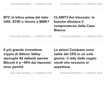
GIULIANA MORELLI
6 MARZO 2026
GIULIANA MORELLI
6 MARZO 2026
BTC in bilico prima del dato
CLARITY Act bloccato: le
USA: $74K o ritorno a $68K?
banche rifiutano il
compromesso della Casa
Bianca
GIULIANA MORELLI
6 MARZO 2026
GIULIANA MORELLI
6 MARZO 2026
Il più grande investitore
Le azioni Coinbase sono
crypto di Silicon Valley
salite del 15% in un solo
raccoglie $2 miliardi mentre
giorno: il rally delle crypto
Bitcoin è a −40% dai massimi:
stock che nessuno si
ecco perché
aspettava
GIULIANA MORELLI
5 MARZO 2026
GIULIANA MORELLI
5 MARZO 2026