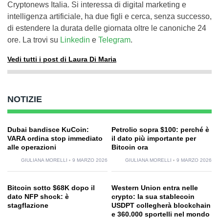
Cryptonews Italia. Si interessa di digital marketing e
intelligenza artificiale, ha due figli e cerca, senza successo,
di estendere la durata delle giornata oltre le canoniche 24
ore. La trovi su
Linkedin
e
Telegram
.
Vedi tutti i post di Laura Di Maria
NOTIZIE
Dubai bandisce KuCoin:
Petrolio sopra $100: perché è
VARA ordina stop immediato
il dato più importante per
alle operazioni
Bitcoin ora
GIULIANA MORELLI
9 MARZO 2026
GIULIANA MORELLI
9 MARZO 2026
Bitcoin sotto $68K dopo il
Western Union entra nelle
dato NFP shock: è
crypto: la sua stablecoin
stagflazione
USDPT collegherà blockchain
e 360.000 sportelli nel mondo