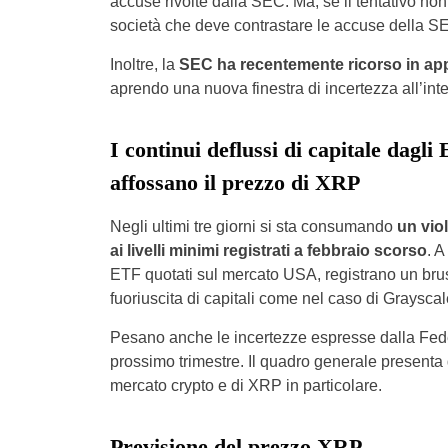
accuse rivolte dalla SEC. Ma, se il tentativo non
società che deve contrastare le accuse della SEC 
Inoltre, la
SEC ha recentemente ricorso in app
aprendo una nuova finestra di incertezza all’in
I continui deflussi di capitale dagl
affossano il prezzo di XRP
Negli ultimi tre giorni si sta consumando
un vio
ai livelli minimi registrati a febbraio scorso
. A
ETF quotati sul mercato USA, registrano un brusc
fuoriuscita di capitali come nel caso di Grayscal
Pesano anche le incertezze espresse dalla Fede
prossimo trimestre. Il quadro generale presenta de
mercato crypto e di XRP in particolare.
Previsione del prezzo XRP