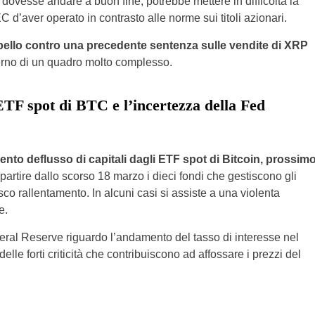
 dovesse andare a buon fine, potrebbe mettere in difficoltà la
d’aver operato in contrasto alle norme sui titoli azionari.
ello contro una precedente sentenza sulle vendite di XRP
terno di un quadro molto complesso.
i ETF spot di BTC e l’incertezza della Fed
lento deflusso di capitali dagli ETF spot di Bitcoin, prossim
 partire dallo scorso 18 marzo i dieci fondi che gestiscono gli
o rallentamento. In alcuni casi si assiste a una violenta
e.
ral Reserve riguardo l’andamento del tasso di interesse nel
lle forti criticità che contribuiscono ad affossare i prezzi del