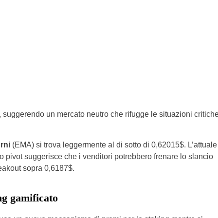
3, suggerendo un mercato neutro che rifugge le situazioni critich
rni
(EMA) si trova leggermente al di sotto di 0,62015$. L’attuale
to pivot suggerisce che i venditori potrebbero frenare lo slancio
eakout sopra 0,6187$.
ng gamificato