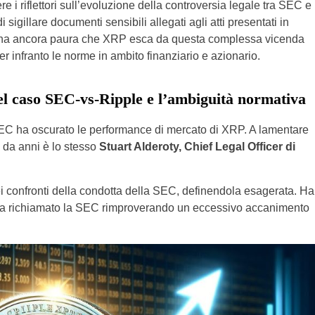
 i riflettori sull’evoluzione della controversia legale tra SEC e
i sigillare documenti sensibili allegati agli atti presentati in
to ha ancora paura che XRP esca da questa complessa vicenda
ver infranto le norme in ambito finanziario e azionario.
del caso SEC-vs-Ripple e l’ambiguità normativa
SEC ha oscurato le performance di mercato di XRP. A lamentare
na da anni è lo stesso
Stuart Alderoty, Chief Legal Officer di
ei confronti della condotta della SEC, definendola esagerata. Ha
i ha richiamato la SEC rimproverando un eccessivo accanimento