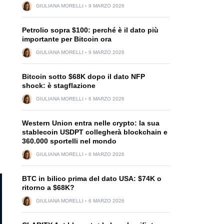
GIULIANA MORELLI
9 MARZO 2026
Petrolio sopra $100: perché è il dato più
importante per Bitcoin ora
GIULIANA MORELLI
9 MARZO 2026
Bitcoin sotto $68K dopo il dato NFP
shock: è stagflazione
GIULIANA MORELLI
6 MARZO 2026
Western Union entra nelle crypto: la sua
stablecoin USDPT collegherà blockchain e
360.000 sportelli nel mondo
GIULIANA MORELLI
6 MARZO 2026
BTC in bilico prima del dato USA: $74K o
ritorno a $68K?
GIULIANA MORELLI
6 MARZO 2026