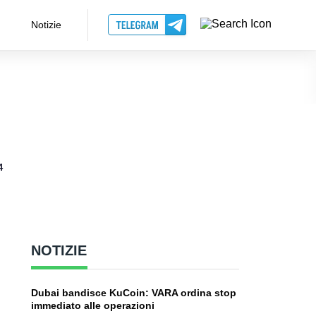
Notizie
4
NOTIZIE
Dubai bandisce KuCoin: VARA ordina stop
immediato alle operazioni