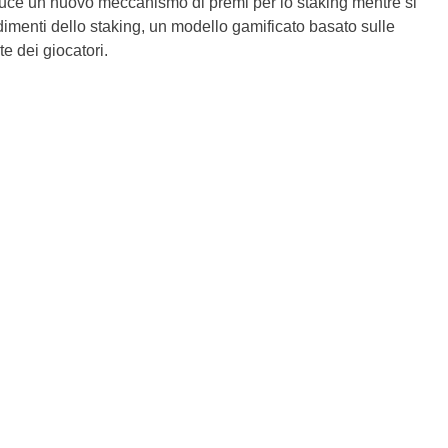
uce un nuovo meccanismo di premi per lo staking mentre si
imenti dello staking, un modello gamificato basato sulle
e dei giocatori.