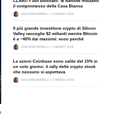
CLARITY Act bloccato: le banche rifiutano
il compromesso della Casa Bianca
GIULIANA MORELLI
6 MARZO 2026
Il più grande investitore crypto di Silicon
Valley raccoglie $2 miliardi mentre Bitcoin
è a −40% dai massimi: ecco perché
GIULIANA MORELLI
5 MARZO 2026
Le azioni Coinbase sono salite del 15% in
un solo giorno: il rally delle crypto stock
che nessuno si aspettava
GIULIANA MORELLI
5 MARZO 2026
a