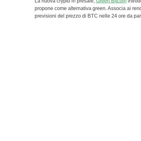
La nuova crypto in presale,
Green Bitcoin
introd
propone come alternativa green. Associa ai rend
previsioni del prezzo di BTC nelle 24 ore da part