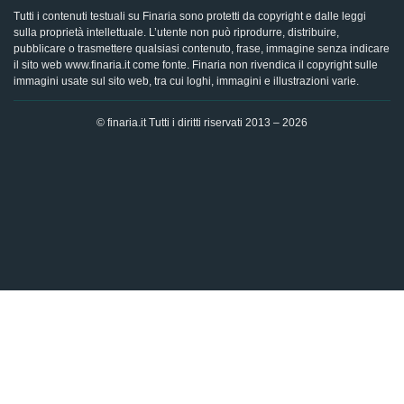
Tutti i contenuti testuali su Finaria sono protetti da copyright e dalle leggi
sulla proprietà intellettuale. L’utente non può riprodurre, distribuire,
pubblicare o trasmettere qualsiasi contenuto, frase, immagine senza indicare
il sito web www.finaria.it come fonte. Finaria non rivendica il copyright sulle
immagini usate sul sito web, tra cui loghi, immagini e illustrazioni varie.
© finaria.it Tutti i diritti riservati 2013 – 2026
AVVISO GDPR - Questo sito utilizza i cookies per offrire la
migliore esperienza di navigazione possibile, analizzando i
dati di traffico, personalizzando il contenuto e mostrando
pubblicità basata sui dati di profilazione. Cliccando su "OK",
dai il tuo consenso al trattamento dei dati e all'utilizzo dei