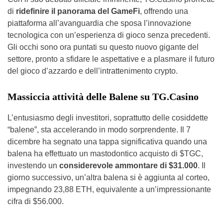
di
ridefinire il panorama del GameFi
, offrendo una
piattaforma all’avanguardia che sposa l’innovazione
tecnologica con un’esperienza di gioco senza precedenti.
Gli occhi sono ora puntati su questo nuovo gigante del
settore, pronto a sfidare le aspettative e a plasmare il futuro
del gioco d’azzardo e dell’intrattenimento crypto.
Massiccia attività delle Balene su TG.Casino
L’entusiasmo degli investitori, soprattutto delle cosiddette
“balene”, sta accelerando in modo sorprendente. Il 7
dicembre ha segnato una tappa significativa quando una
balena ha effettuato un mastodontico acquisto di $TGC,
investendo un
considerevole ammontare di $31.000
. Il
giorno successivo, un’altra balena si è aggiunta al corteo,
impegnando 23,88 ETH, equivalente a un’impressionante
cifra di $56.000.