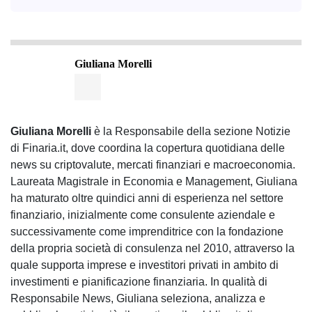
Giuliana Morelli
Giuliana Morelli
è la Responsabile della sezione Notizie
di Finaria.it, dove coordina la copertura quotidiana delle
news su criptovalute, mercati finanziari e macroeconomia.
Laureata Magistrale in Economia e Management, Giuliana
ha maturato oltre quindici anni di esperienza nel settore
finanziario, inizialmente come consulente aziendale e
successivamente come imprenditrice con la fondazione
della propria società di consulenza nel 2010, attraverso la
quale supporta imprese e investitori privati in ambito di
investimenti e pianificazione finanziaria. In qualità di
Responsabile News, Giuliana seleziona, analizza e