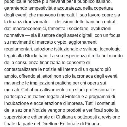
pubblica le notizie più rilevanti per il pubblico italiano,
garantendo tempestività e accuratezza nella copertura
degli eventi che muovono i mercati. Il suo lavoro copre sia
la finanza tradizionale — decisioni delle banche centrali,
dati macroeconomici, trimestrali societarie, evoluzioni
normative — sia il settore degli asset digitali, con un focus
su movimenti di mercato crypto, aggiornamenti
regolamentari, adozione istituzionale e sviluppi tecnologici
legati alla Blockchain. La sua esperienza diretta nel mondo
della consulenza finanziaria le consente di
contestualizzare le notizie all'interno di un quadro più
ampio, offrendo ai lettori non solo la cronaca degli eventi
ma anche le implicazioni pratiche per chi opera sui
mercati. Collabora attivamente con studi professionali e
partecipa a iniziative legate al Fintech e a programmi di
incubazione e accelerazione d'impresa. Tutti i contenuti
della sezione Notizie vengono prodotti e verificati sotto la
supervisione editoriale di Giuliana e sottoposti a revisione
finale da parte del Direttore Editoriale di Finaria.