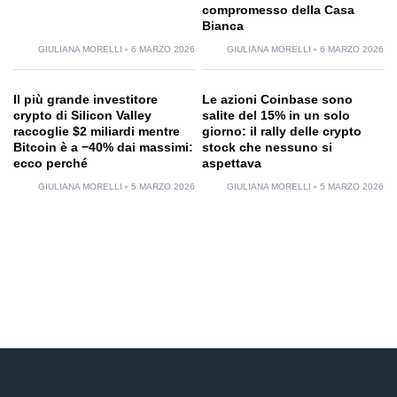
compromesso della Casa
Bianca
GIULIANA MORELLI
6 MARZO 2026
GIULIANA MORELLI
6 MARZO 2026
Il più grande investitore
Le azioni Coinbase sono
crypto di Silicon Valley
salite del 15% in un solo
raccoglie $2 miliardi mentre
giorno: il rally delle crypto
Bitcoin è a −40% dai massimi:
stock che nessuno si
ecco perché
aspettava
GIULIANA MORELLI
5 MARZO 2026
GIULIANA MORELLI
5 MARZO 2026