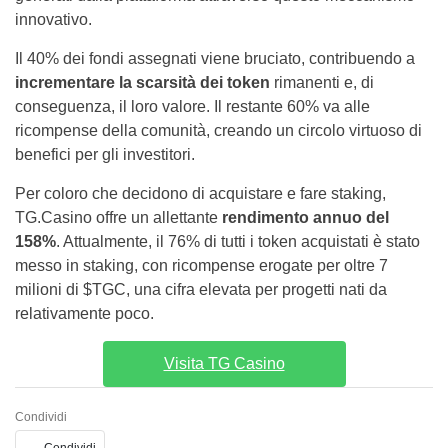
innovativo.
Il 40% dei fondi assegnati viene bruciato, contribuendo a
incrementare la scarsità dei token
rimanenti e, di
conseguenza, il loro valore. Il restante 60% va alle
ricompense della comunità, creando un circolo virtuoso di
benefici per gli investitori.
Per coloro che decidono di acquistare e fare staking,
TG.Casino offre un allettante
rendimento annuo del
158%
. Attualmente, il 76% di tutti i token acquistati è stato
messo in staking, con ricompense erogate per oltre 7
milioni di $TGC, una cifra elevata per progetti nati da
relativamente poco.
Visita TG Casino
Condividi