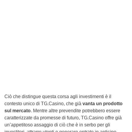
Ciò che distingue questa corsa agli investimenti è il
contesto unico di TG.Casino, che già
vanta un prodotto
sul mercato
. Mentre altre prevendite potrebbero essere
caratterizzate da promesse di futuro, TG.Casino offre già
un’appetitoso assaggio di ciò che è in serbo per gli
investitori, attrarre utenti e generare entrate in anticipo.