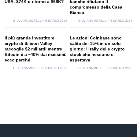
USA: $74K o ritorno a $68K?
banche rifiutano il
compromesso della Casa
Bianca
GIULIANA MORELLI
6 MARZO 2026
GIULIANA MORELLI
6 MARZO 2026
Il più grande investitore
Le azioni Coinbase sono
crypto di Silicon Valley
salite del 15% in un solo
raccoglie $2 miliardi mentre
giorno: il rally delle crypto
Bitcoin è a −40% dai massimi:
stock che nessuno si
ecco perché
aspettava
GIULIANA MORELLI
5 MARZO 2026
GIULIANA MORELLI
5 MARZO 2026