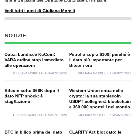
finale da parte del Direttore Editoriale di Finaria.
Vedi tutti i post di Giuliana Morelli
NOTIZIE
Dubai bandisce KuCoin:
Petrolio sopra $100: perché è
VARA ordina stop immediato
il dato più importante per
alle operazioni
Bitcoin ora
GIULIANA MORELLI
9 MARZO 2026
GIULIANA MORELLI
9 MARZO 2026
Bitcoin sotto $68K dopo il
Western Union entra nelle
dato NFP shock: è
crypto: la sua stablecoin
stagflazione
USDPT collegherà blockchain
e 360.000 sportelli nel mondo
GIULIANA MORELLI
6 MARZO 2026
GIULIANA MORELLI
6 MARZO 2026
BTC in bilico prima del dato
CLARITY Act bloccato: le