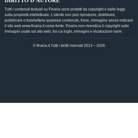
DIRITTO D’AUTORE
Tutti i contenuti testuali su Finaria sono protetti da copyright e dalle leggi
sulla proprietà intellettuale. L’utente non può riprodurre, distribuire,
pubblicare o trasmettere qualsiasi contenuto, frase, immagine senza indicare
il sito web www.finaria.it come fonte. Finaria non rivendica il copyright sulle
immagini usate sul sito web, tra cui loghi, immagini e illustrazioni varie.
© finaria.it Tutti i diritti riservati 2013 – 2026
AVVISO GDPR - Questo sito utilizza i cookies per offrire la
migliore esperienza di navigazione possibile, analizzando i
dati di traffico, personalizzando il contenuto e mostrando
pubblicità basata sui dati di profilazione. Cliccando su "OK",
dai il tuo consenso al trattamento dei dati e all'utilizzo dei