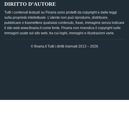
DIRITTO D’AUTORE
Tutti i contenuti testuali su Finaria sono protetti da copyright e dalle leggi
sulla proprietà intellettuale. L’utente non può riprodurre, distribuire,
pubblicare o trasmettere qualsiasi contenuto, frase, immagine senza indicare
il sito web www.finaria.it come fonte. Finaria non rivendica il copyright sulle
immagini usate sul sito web, tra cui loghi, immagini e illustrazioni varie.
© finaria.it Tutti i diritti riservati 2013 – 2026
AVVISO GDPR - Questo sito utilizza i cookies per offrire la
migliore esperienza di navigazione possibile, analizzando i
dati di traffico, personalizzando il contenuto e mostrando
pubblicità basata sui dati di profilazione. Cliccando su "OK",