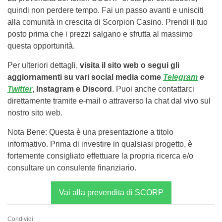
quindi non perdere tempo. Fai un passo avanti e unisciti
alla comunità in crescita di Scorpion Casino. Prendi il tuo
posto prima che i prezzi salgano e sfrutta al massimo
questa opportunità.
Per ulteriori dettagli,
visita il sito web o segui gli
aggiornamenti su vari social media come
Telegram
e
Twitte
r
, Instagram e Discord
. Puoi anche contattarci
direttamente tramite e-mail o attraverso la chat dal vivo sul
nostro sito web.
Nota Bene: Questa è una presentazione a titolo
informativo. Prima di investire in qualsiasi progetto, è
fortemente consigliato effettuare la propria ricerca e/o
consultare un consulente finanziario.
Vai alla prevendita di SCORP
Condividi