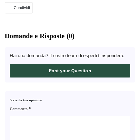
Condividi
Domande e Risposte (0)
Hai una domanda? Il nostro team di esperti ti risponderà.
Post your Question
Scrivi la tua opinione
*
Commento