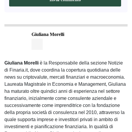
Giuliana Morelli
Giuliana Morelli
è la Responsabile della sezione Notizie
di Finaria.it, dove coordina la copertura quotidiana delle
news su criptovalute, mercati finanziari e macroeconomia.
Laureata Magistrale in Economia e Management, Giuliana
ha maturato oltre quindici anni di esperienza nel settore
finanziario, inizialmente come consulente aziendale e
successivamente come imprenditrice con la fondazione
della propria società di consulenza nel 2010, attraverso la
quale supporta imprese e investitori privati in ambito di
investimenti e pianificazione finanziaria. In qualità di