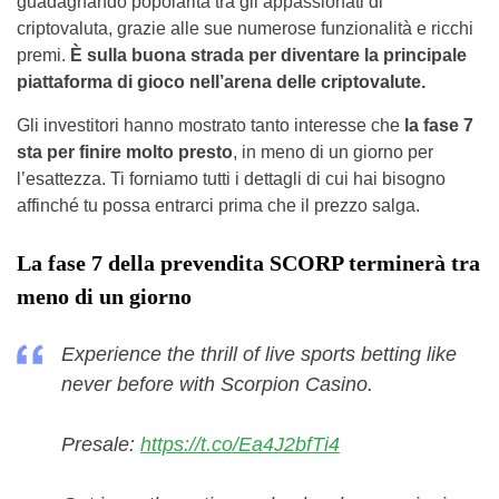
guadagnando popolarità tra gli appassionati di
criptovaluta, grazie alle sue numerose funzionalità e ricchi
premi.
È sulla buona strada per diventare la principale
piattaforma di gioco nell’arena delle criptovalute.
Gli investitori hanno mostrato tanto interesse che
la fase 7
sta per finire molto presto
, in meno di un giorno per
l’esattezza. Ti forniamo tutti i dettagli di cui hai bisogno
affinché tu possa entrarci prima che il prezzo salga.
La fase 7 della prevendita SCORP terminerà tra
meno di un giorno
Experience the thrill of live sports betting like
never before with Scorpion Casino.
Presale:
https://t.co/Ea4J2bfTi4