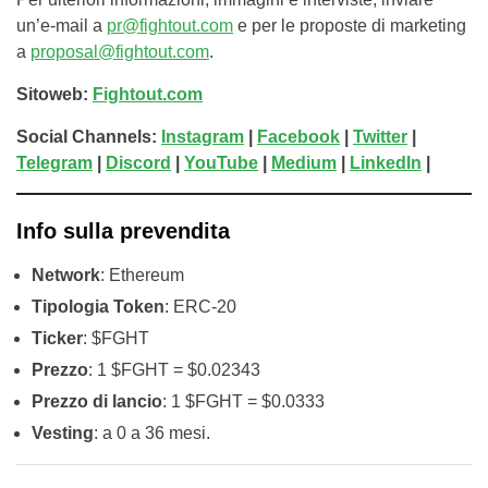
un’e-mail a
pr@fightout.com
e per le proposte di marketing
a
proposal@fightout.com
.
Sitoweb:
Fightout.com
Social Channels:
Instagram
|
Facebook
|
Twitter
|
Telegram
|
Discord
|
YouTube
|
Medium
|
LinkedIn
|
Info sulla prevendita
Network
: Ethereum
Tipologia Token
: ERC-20
Ticker
: $FGHT
Prezzo
: 1 $FGHT = $0.02343
Prezzo di lancio
: 1 $FGHT = $0.0333
Vesting
: a 0 a 36 mesi.