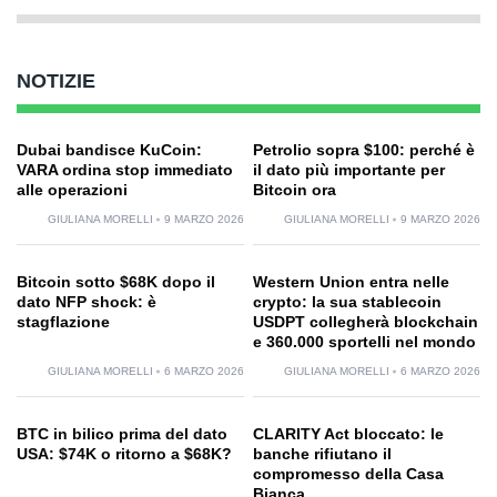
NOTIZIE
Dubai bandisce KuCoin:
Petrolio sopra $100: perché è
VARA ordina stop immediato
il dato più importante per
alle operazioni
Bitcoin ora
GIULIANA MORELLI
9 MARZO 2026
GIULIANA MORELLI
9 MARZO 2026
Bitcoin sotto $68K dopo il
Western Union entra nelle
dato NFP shock: è
crypto: la sua stablecoin
stagflazione
USDPT collegherà blockchain
e 360.000 sportelli nel mondo
GIULIANA MORELLI
6 MARZO 2026
GIULIANA MORELLI
6 MARZO 2026
BTC in bilico prima del dato
CLARITY Act bloccato: le
USA: $74K o ritorno a $68K?
banche rifiutano il
compromesso della Casa
Bianca