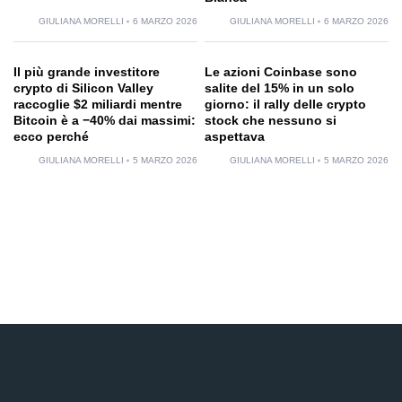
GIULIANA MORELLI
6 MARZO 2026
GIULIANA MORELLI
6 MARZO 2026
Il più grande investitore
Le azioni Coinbase sono
crypto di Silicon Valley
salite del 15% in un solo
raccoglie $2 miliardi mentre
giorno: il rally delle crypto
Bitcoin è a −40% dai massimi:
stock che nessuno si
ecco perché
aspettava
GIULIANA MORELLI
5 MARZO 2026
GIULIANA MORELLI
5 MARZO 2026