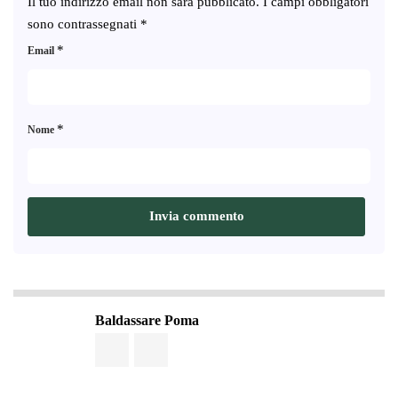
Il tuo indirizzo email non sarà pubblicato.
I campi obbligatori
sono contrassegnati
*
*
Email
*
Nome
Baldassare Poma