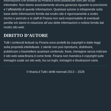
informazioni che troverai su Finaria.it sono pubblicate solo per scopi
informativi. Non diamo assolutamente alcuna garanzia riguardo la precisione
e l’affidabilità di queste informazioni. Qualsiasi azione si intraprende sulla
base delle informazioni fornite dal nostro sito è rigorosamente a vostro
rischio e pericolo e lo staff di Finaria non sarà responsabile di eventuali
perdite e/o danni in relazione all’uso delle informazioni o notizie fornite dal
nostro sito web.
DIRITTO D’AUTORE
Tutti i contenuti testuali su Finaria sono protetti da copyright e dalle leggi
sulla proprietà intellettuale. L’utente non può riprodurre, distribuire,
pubblicare o trasmettere qualsiasi contenuto, frase, immagine senza indicare
il sito web www.finaria.it come fonte. Finaria non rivendica il copyright sulle
immagini usate sul sito web, tra cui loghi, immagini e illustrazioni varie.
© finaria.it Tutti i diritti riservati 2013 – 2026