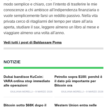
modo semplice e chiaro, con l'intento di trasferire le mie
conoscenze a chi ambisce all'indipendenza finanziaria o
vuole semplicemente farsi un reddito passivo. Nella vita
privata cerco di ritagliarmi del tempo per stare all'aria
aperta, studiare il sax, leggere almeno un libro al mese e
viaggiare almeno una volta all'anno.
Vedi tutti i post di Baldassare Poma
NOTIZIE
Dubai bandisce KuCoin:
Petrolio sopra $100: perché è
VARA ordina stop immediato
il dato più importante per
alle operazioni
Bitcoin ora
GIULIANA MORELLI
9 MARZO 2026
GIULIANA MORELLI
9 MARZO 2026
Bitcoin sotto $68K dopo il
Western Union entra nelle