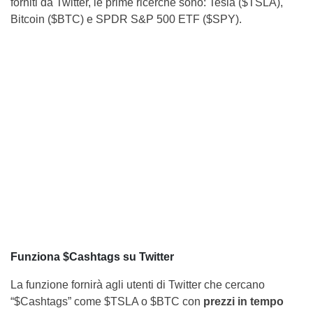
forniti da Twitter, le prime ricerche sono: Tesla ($TSLA),
Bitcoin ($BTC) e SPDR S&P 500 ETF ($SPY).
Funziona $Cashtags su Twitter
La funzione fornirà agli utenti di Twitter che cercano
“$Cashtags” come $TSLA o $BTC con
prezzi in tempo