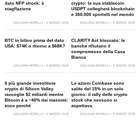
dato NFP shock: è
crypto: la sua stablecoin
stagflazione
USDPT collegherà blockchain
e 360.000 sportelli nel mondo
GIULIANA MORELLI
6 MARZO 2026
GIULIANA MORELLI
6 MARZO 2026
BTC in bilico prima del dato
CLARITY Act bloccato: le
USA: $74K o ritorno a $68K?
banche rifiutano il
compromesso della Casa
Bianca
GIULIANA MORELLI
6 MARZO 2026
GIULIANA MORELLI
6 MARZO 2026
Il più grande investitore
Le azioni Coinbase sono
crypto di Silicon Valley
salite del 15% in un solo
raccoglie $2 miliardi mentre
giorno: il rally delle crypto
Bitcoin è a −40% dai massimi:
stock che nessuno si
ecco perché
aspettava
GIULIANA MORELLI
5 MARZO 2026
GIULIANA MORELLI
5 MARZO 2026