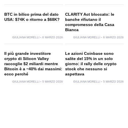
BTC in bilico prima del dato
CLARITY Act bloccato: le
USA: $74K o ritorno a $68K?
banche rifiutano il
compromesso della Casa
Bianca
GIULIANA MORELLI
6 MARZO 2026
GIULIANA MORELLI
6 MARZO 2026
Il più grande investitore
Le azioni Coinbase sono
crypto di Silicon Valley
salite del 15% in un solo
raccoglie $2 miliardi mentre
giorno: il rally delle crypto
Bitcoin è a −40% dai massimi:
stock che nessuno si
ecco perché
aspettava
GIULIANA MORELLI
5 MARZO 2026
GIULIANA MORELLI
5 MARZO 2026