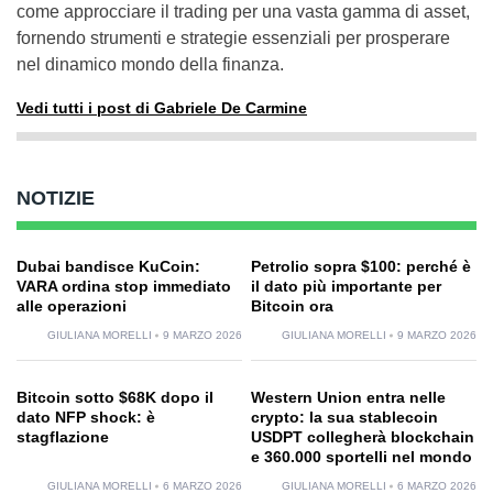
come approcciare il trading per una vasta gamma di asset,
fornendo strumenti e strategie essenziali per prosperare
nel dinamico mondo della finanza.
Vedi tutti i post di Gabriele De Carmine
NOTIZIE
Dubai bandisce KuCoin:
Petrolio sopra $100: perché è
VARA ordina stop immediato
il dato più importante per
alle operazioni
Bitcoin ora
GIULIANA MORELLI
9 MARZO 2026
GIULIANA MORELLI
9 MARZO 2026
Bitcoin sotto $68K dopo il
Western Union entra nelle
dato NFP shock: è
crypto: la sua stablecoin
stagflazione
USDPT collegherà blockchain
e 360.000 sportelli nel mondo
GIULIANA MORELLI
6 MARZO 2026
GIULIANA MORELLI
6 MARZO 2026