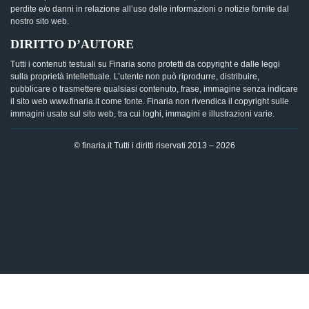
perdite e/o danni in relazione all’uso delle informazioni o notizie fornite dal
nostro sito web.
DIRITTO D’AUTORE
Tutti i contenuti testuali su Finaria sono protetti da copyright e dalle leggi
sulla proprietà intellettuale. L’utente non può riprodurre, distribuire,
pubblicare o trasmettere qualsiasi contenuto, frase, immagine senza indicare
il sito web www.finaria.it come fonte. Finaria non rivendica il copyright sulle
immagini usate sul sito web, tra cui loghi, immagini e illustrazioni varie.
© finaria.it Tutti i diritti riservati 2013 – 2026
AVVISO GDPR - Questo sito utilizza i cookies per offrire la
migliore esperienza di navigazione possibile, analizzando i