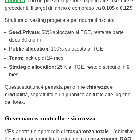
pubblica
, con un prezzo superiore rispetto alle fasi chiuse
precedenti. Il target di lancio è compreso tra
0,10$ e 0,12$
.
Struttura di vesting progettata per ridurre il rischio:
Seed/Private
: 50% sbloccato al TGE, restante parte
dopo 30 giorni
Public allocation
: 100% sbloccata al TGE
Team
: lock-up di 24 mesi
Strategic allocation
: 25% al TGE, resto distribuito in 9
mesi
Questa struttura è pensata per offrire
chiarezza e
credibilità
, soprattutto a un pubblico abituato alle logiche
del forex.
Governance, controllo e sicurezza
VFX adotta un approccio di
trasparenza totale
. L’obiettivo
è costruire un progetto funzionale, con
governance DAO
,