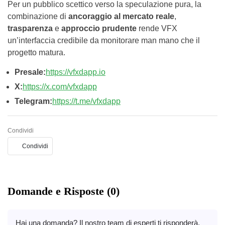
Per un pubblico scettico verso la speculazione pura, la
combinazione di
ancoraggio al mercato reale
,
trasparenza
e
approccio prudente
rende VFX
un’interfaccia credibile da monitorare man mano che il
progetto matura.
Presale:
https://vfxdapp.io
X:
https://x.com/vfxdapp
Telegram:
https://t.me/vfxdapp
Condividi
Condividi
Domande e Risposte (0)
Hai una domanda? Il nostro team di esperti ti risponderà.