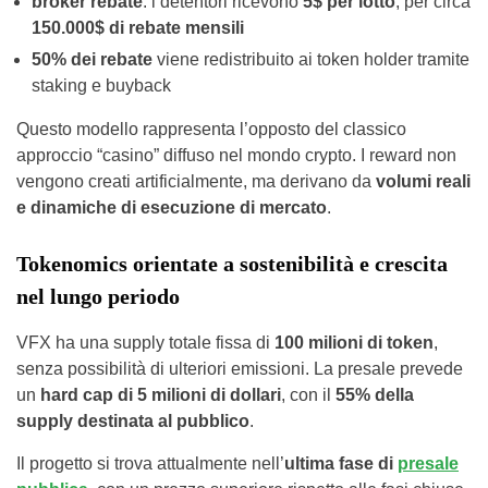
broker rebate
: i detentori ricevono
5$ per lotto
, per circa
150.000$ di rebate mensili
50% dei rebate
viene redistribuito ai token holder tramite
staking e buyback
Questo modello rappresenta l’opposto del classico
approccio “casino” diffuso nel mondo crypto. I reward non
vengono creati artificialmente, ma derivano da
volumi reali
e dinamiche di esecuzione di mercato
.
Tokenomics orientate a sostenibilità e crescita
nel lungo periodo
VFX ha una supply totale fissa di
100 milioni di token
,
senza possibilità di ulteriori emissioni. La presale prevede
un
hard cap di 5 milioni di dollari
, con il
55% della
supply destinata al pubblico
.
Il progetto si trova attualmente nell’
ultima fase di
presale