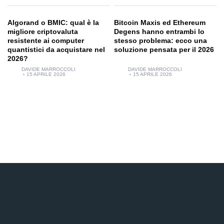
Algorand o BMIC: qual è la
Bitcoin Maxis ed Ethereum
migliore criptovaluta
Degens hanno entrambi lo
resistente ai computer
stesso problema: ecco una
quantistici da acquistare nel
soluzione pensata per il 2026
2026?
DAVIDE MARROCCOLI
DAVIDE MARROCCOLI
15 APRILE 2026
15 APRILE 2026