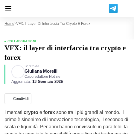
Home
VFX: Il Layer Di Interfaccia Tra Crypto E Forex
COLLABORAZIONI
VFX: il layer di interfaccia tra crypto e
forex
Scritto da
Giuliana Morelli
Caporedattore Notizie
Aggiornato:
13 Gennaio 2026
Condividi
I mercati
crypto
e
forex
sono tra i più grandi al mondo. Il
primo è sinonimo di innovazione tecnologica, il secondo di
scala e liquidità. Per anni hanno convissuto in parallelo: la
crypto ha ampliato le possibilità operative dei trader grazie