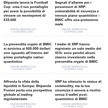
Bitpanda lancia la Football
Segnali d’allarme per i
Cup: crea il tuo portafoglio
possessori di XRP:
per avere la possibilità di
vulnerabilità di sicurezza e
vincere un montepremi di
nessun piano quantistico –
€33.000
BMIC offre una protezione
reale
DAVIDE MARROCCOLI
DAVIDE MARROCCOLI
16 GIUGNO 2026
24 APRILE 2026
La prevendita crypto di BMIC
I trader di XRP hanno
si avvicina ai 600.000 dollari:
registrato un calo medio del
uno sguardo all’interno del
41%: ecco perché alcuni
primo portafoglio nativo
stanno investendo nella
quantistico
prevendita crypto di BMIC
DAVIDE MARROCCOLI
DAVIDE MARROCCOLI
24 APRILE 2026
24 APRILE 2026
Affronta la sfida della
XRP ha ottenuto lo status di
liquidità in Europa: Bitpanda
commodity, ma la tua
Fusion porta una prospettiva
sicurezza è ancora a rischio
globale al trading
senza il wallet post-
regolamentato
quantistico di BMIC
DAVIDE MARROCCOLI
DAVIDE MARROCCOLI
21 APRILE 2026
15 APRILE 2026