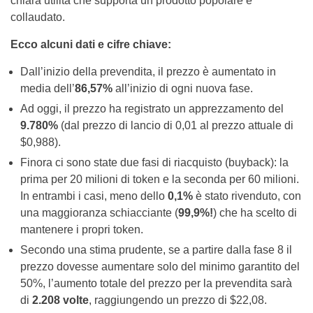
chiara utilità che supporta un prodotto popolare e
collaudato.
Ecco alcuni dati e cifre chiave:
Dall’inizio della prevendita, il prezzo è aumentato in
media dell’
86,57%
all’inizio di ogni nuova fase.
Ad oggi, il prezzo ha registrato un apprezzamento del
9.780%
(dal prezzo di lancio di 0,01 al prezzo attuale di
$0,988).
Finora ci sono state due fasi di riacquisto (buyback): la
prima per 20 milioni di token e la seconda per 60 milioni.
In entrambi i casi, meno dello
0,1%
è stato rivenduto, con
una maggioranza schiacciante (
99,9%!
) che ha scelto di
mantenere i propri token.
Secondo una stima prudente, se a partire dalla fase 8 il
prezzo dovesse aumentare solo del minimo garantito del
50%, l’aumento totale del prezzo per la prevendita sarà
di
2.208 volte
, raggiungendo un prezzo di $22,08.