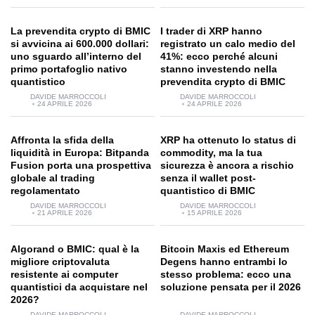
La prevendita crypto di BMIC
I trader di XRP hanno
si avvicina ai 600.000 dollari:
registrato un calo medio del
uno sguardo all’interno del
41%: ecco perché alcuni
primo portafoglio nativo
stanno investendo nella
quantistico
prevendita crypto di BMIC
DAVIDE MARROCCOLI
DAVIDE MARROCCOLI
24 APRILE 2026
24 APRILE 2026
Affronta la sfida della
XRP ha ottenuto lo status di
liquidità in Europa: Bitpanda
commodity, ma la tua
Fusion porta una prospettiva
sicurezza è ancora a rischio
globale al trading
senza il wallet post-
regolamentato
quantistico di BMIC
DAVIDE MARROCCOLI
DAVIDE MARROCCOLI
21 APRILE 2026
15 APRILE 2026
Algorand o BMIC: qual è la
Bitcoin Maxis ed Ethereum
migliore criptovaluta
Degens hanno entrambi lo
resistente ai computer
stesso problema: ecco una
quantistici da acquistare nel
soluzione pensata per il 2026
2026?
DAVIDE MARROCCOLI
DAVIDE MARROCCOLI