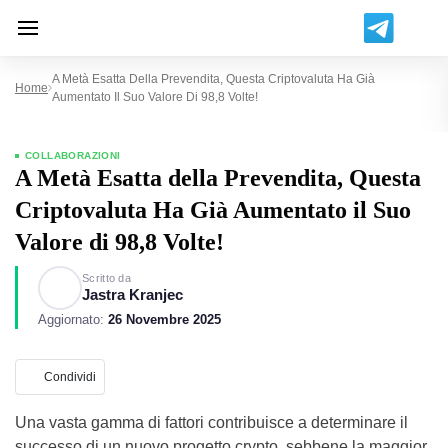
A Metà Esatta Della Prevendita, Questa Criptovaluta Ha Già
Home
Aumentato Il Suo Valore Di 98,8 Volte!
COLLABORAZIONI
A Metà Esatta della Prevendita, Questa
Criptovaluta Ha Già Aumentato il Suo
Valore di 98,8 Volte!
Scritto da
Jastra Kranjec
Aggiornato:
26 Novembre 2025
Condividi
Una vasta gamma di fattori contribuisce a determinare il
successo di un nuovo progetto crypto, sebbene la maggior