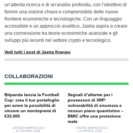
un'attenta ricerca e di un'analisi profonda, con l'obiettivo di
fornire una visione chiara e comprensibile delle nuove
frontiere economiche e tecnologiche. Con un linguaggio
accessibile e un approccio analitico, Jastra aspira a creare
una connessione tra teorie economiche avanzate e gli
sviluppi più recenti nel settore crypto e tecnologico.
Vedi tutti i post di Jastra Kranjec
COLLABORAZIONI
Bitpanda lancia la Football
Segnali d’allarme per i
Cup: crea il tuo portafoglio
possessori di XRP:
per avere la possibilità di
vulnerabilità di sicurezza e
vincere un montepremi di
nessun piano quantistico –
€33.000
BMIC offre una protezione
reale
DAVIDE MARROCCOLI
DAVIDE MARROCCOLI
16 GIUGNO 2026
24 APRILE 2026