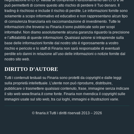
negoziazione in CFD. Valuta se comprendi il funzionamento dei CFD e se
può permetterti di correre questo alto rischio di perdere il Tuo denaro. Il
trading è rischioso e include il rischio di perdite. Le informazioni fornite sono
solamente a scopo informativo ed educativo e non rappresentano alcun tipo
di consulenza finanziaria e/o raccomandazione di investimento. Tutte le
informazioni che troverai su Finaria.it sono pubblicate solo per scopi
informativi. Non diamo assolutamente alcuna garanzia riguardo la precisione
e l’affidabilità di queste informazioni. Qualsiasi azione si intraprende sulla
base delle informazioni fornite dal nostro sito è rigorosamente a vostro
rischio e pericolo e lo staff di Finaria non sarà responsabile di eventuali
perdite e/o danni in relazione all’uso delle informazioni o notizie fornite dal
nostro sito web.
DIRITTO D’AUTORE
Tutti i contenuti testuali su Finaria sono protetti da copyright e dalle leggi
sulla proprietà intellettuale. L’utente non può riprodurre, distribuire,
pubblicare o trasmettere qualsiasi contenuto, frase, immagine senza indicare
il sito web www.finaria.it come fonte. Finaria non rivendica il copyright sulle
immagini usate sul sito web, tra cui loghi, immagini e illustrazioni varie.
© finaria.it Tutti i diritti riservati 2013 – 2026