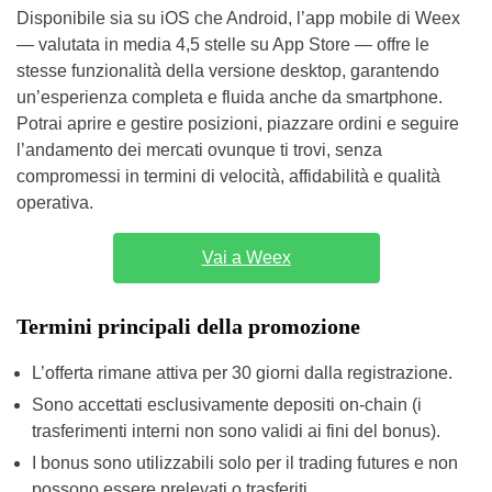
Disponibile sia su iOS che Android, l’app mobile di Weex
— valutata in media 4,5 stelle su App Store — offre le
stesse funzionalità della versione desktop, garantendo
un’esperienza completa e fluida anche da smartphone.
Potrai aprire e gestire posizioni, piazzare ordini e seguire
l’andamento dei mercati ovunque ti trovi, senza
compromessi in termini di velocità, affidabilità e qualità
operativa.
Vai a Weex
Termini principali della promozione
L’offerta rimane attiva per 30 giorni dalla registrazione.
Sono accettati esclusivamente depositi on-chain (i
trasferimenti interni non sono validi ai fini del bonus).
I bonus sono utilizzabili solo per il trading futures e non
possono essere prelevati o trasferiti.