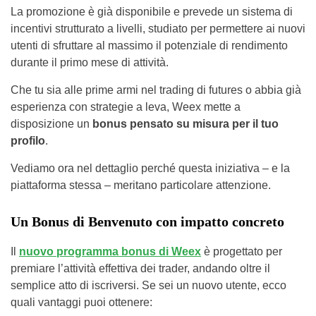
La promozione è già disponibile e prevede un sistema di
incentivi strutturato a livelli, studiato per permettere ai nuovi
utenti di sfruttare al massimo il potenziale di rendimento
durante il primo mese di attività.
Che tu sia alle prime armi nel trading di futures o abbia già
esperienza con strategie a leva, Weex mette a
disposizione un
bonus pensato su misura per il tuo
profilo
.
Vediamo ora nel dettaglio perché questa iniziativa – e la
piattaforma stessa – meritano particolare attenzione.
Un Bonus di Benvenuto con impatto concreto
Il
nuovo programma bonus di Weex
è progettato per
premiare l’attività effettiva dei trader, andando oltre il
semplice atto di iscriversi. Se sei un nuovo utente, ecco
quali vantaggi puoi ottenere: