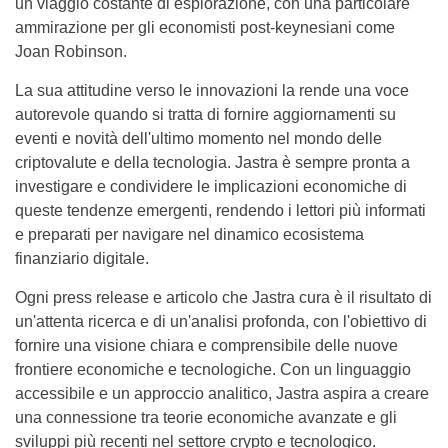
un viaggio costante di esplorazione, con una particolare
ammirazione per gli economisti post-keynesiani come
Joan Robinson.
La sua attitudine verso le innovazioni la rende una voce
autorevole quando si tratta di fornire aggiornamenti su
eventi e novità dell'ultimo momento nel mondo delle
criptovalute e della tecnologia. Jastra è sempre pronta a
investigare e condividere le implicazioni economiche di
queste tendenze emergenti, rendendo i lettori più informati
e preparati per navigare nel dinamico ecosistema
finanziario digitale.
Ogni press release e articolo che Jastra cura è il risultato di
un'attenta ricerca e di un'analisi profonda, con l'obiettivo di
fornire una visione chiara e comprensibile delle nuove
frontiere economiche e tecnologiche. Con un linguaggio
accessibile e un approccio analitico, Jastra aspira a creare
una connessione tra teorie economiche avanzate e gli
sviluppi più recenti nel settore crypto e tecnologico.