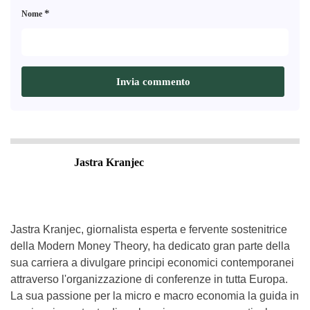
*
Nome
Jastra Kranjec
Jastra Kranjec, giornalista esperta e fervente sostenitrice
della Modern Money Theory, ha dedicato gran parte della
sua carriera a divulgare principi economici contemporanei
attraverso l'organizzazione di conferenze in tutta Europa.
La sua passione per la micro e macro economia la guida in