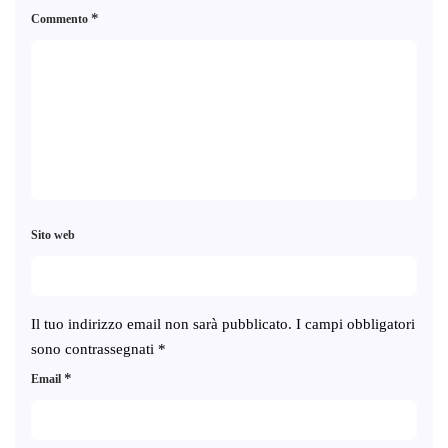
*
Commento
Sito web
Il tuo indirizzo email non sarà pubblicato.
I campi obbligatori
sono contrassegnati
*
*
Email