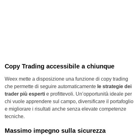
Copy Trading accessibile a chiunque
Weex mette a disposizione una funzione di copy trading
che permette di seguire automaticamente
le strategie dei
trader più esperti
e profittevoli. Un’opportunità ideale per
chi vuole apprendere sul campo, diversificare il portafoglio
e migliorare i risultati anche senza elevate competenze
tecniche.
Massimo impegno sulla sicurezza