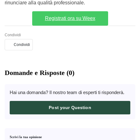
rinunciare alla qualità professionale.
Registrati ora su Weex
Condividi
Condividi
Domande e Risposte (0)
Hai una domanda? Il nostro team di esperti ti risponderà.
Post your Question
Scrivi la tua opinione