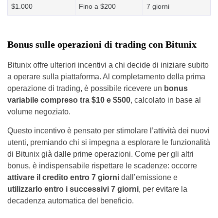
$1.000
Fino a $200
7 giorni
Bonus sulle operazioni di trading con Bitunix
Bitunix offre ulteriori incentivi a chi decide di iniziare subito
a operare sulla piattaforma. Al completamento della prima
operazione di trading, è possibile ricevere un
bonus
variabile compreso tra $10 e $500
, calcolato in base al
volume negoziato.
Questo incentivo è pensato per stimolare l’attività dei nuovi
utenti, premiando chi si impegna a esplorare le funzionalità
di Bitunix già dalle prime operazioni. Come per gli altri
bonus, è indispensabile rispettare le scadenze: occorre
attivare il credito entro 7 giorni
dall’emissione e
utilizzarlo entro i successivi 7 giorni
, per evitare la
decadenza automatica del beneficio.