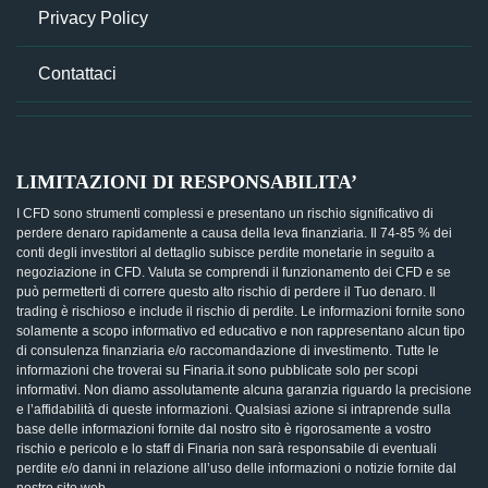
Privacy Policy
Contattaci
LIMITAZIONI DI RESPONSABILITA’
I CFD sono strumenti complessi e presentano un rischio significativo di
perdere denaro rapidamente a causa della leva finanziaria. Il 74-85 % dei
conti degli investitori al dettaglio subisce perdite monetarie in seguito a
negoziazione in CFD. Valuta se comprendi il funzionamento dei CFD e se
può permetterti di correre questo alto rischio di perdere il Tuo denaro. Il
trading è rischioso e include il rischio di perdite. Le informazioni fornite sono
solamente a scopo informativo ed educativo e non rappresentano alcun tipo
di consulenza finanziaria e/o raccomandazione di investimento. Tutte le
informazioni che troverai su Finaria.it sono pubblicate solo per scopi
informativi. Non diamo assolutamente alcuna garanzia riguardo la precisione
e l’affidabilità di queste informazioni. Qualsiasi azione si intraprende sulla
base delle informazioni fornite dal nostro sito è rigorosamente a vostro
rischio e pericolo e lo staff di Finaria non sarà responsabile di eventuali
perdite e/o danni in relazione all’uso delle informazioni o notizie fornite dal