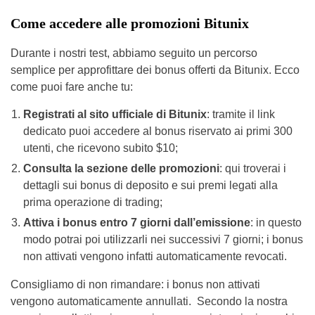
Come accedere alle promozioni Bitunix
Durante i nostri test, abbiamo seguito un percorso
semplice per approfittare dei bonus offerti da Bitunix. Ecco
come puoi fare anche tu:
Registrati al sito ufficiale di Bitunix
: tramite il link
dedicato puoi accedere al bonus riservato ai primi 300
utenti, che ricevono subito $10;
Consulta la sezione delle promozioni
: qui troverai i
dettagli sui bonus di deposito e sui premi legati alla
prima operazione di trading;
Attiva i bonus entro 7 giorni dall’emissione
: in questo
modo potrai poi utilizzarli nei successivi 7 giorni; i bonus
non attivati vengono infatti automaticamente revocati.
Consigliamo di non rimandare: i bonus non attivati
vengono automaticamente annullati. Secondo la nostra