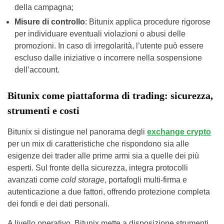
della campagna;
Misure di controllo
: Bitunix applica procedure rigorose
per individuare eventuali violazioni o abusi delle
promozioni. In caso di irregolarità, l’utente può essere
escluso dalle iniziative o incorrere nella sospensione
dell’account.
Bitunix come piattaforma di trading: sicurezza,
strumenti e costi
Bitunix si distingue nel panorama degli
exchange crypto
per un mix di caratteristiche che rispondono sia alle
esigenze dei trader alle prime armi sia a quelle dei più
esperti. Sul fronte della sicurezza, integra protocolli
avanzati come
cold storage
, portafogli multi-firma e
autenticazione a due fattori, offrendo protezione completa
dei fondi e dei dati personali.
A livello operativo, Bitunix mette a disposizione strumenti