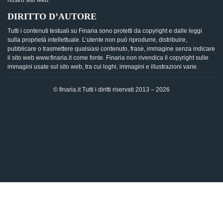
nostro sito web.
DIRITTO D’AUTORE
Tutti i contenuti testuali su Finaria sono protetti da copyright e dalle leggi
sulla proprietà intellettuale. L’utente non può riprodurre, distribuire,
pubblicare o trasmettere qualsiasi contenuto, frase, immagine senza indicare
il sito web www.finaria.it come fonte. Finaria non rivendica il copyright sulle
immagini usate sul sito web, tra cui loghi, immagini e illustrazioni varie.
© finaria.it Tutti i diritti riservati 2013 – 2026
AVVISO GDPR - Questo sito utilizza i cookies per offrire la
migliore esperienza di navigazione possibile, analizzando i
dati di traffico, personalizzando il contenuto e mostrando