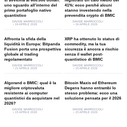
si avvicina ai 600.000 dollari:
registrato un calo medio del
uno sguardo all’interno del
41%: ecco perché alcuni
primo portafoglio nativo
stanno investendo nella
quantistico
prevendita crypto di BMIC
DAVIDE MARROCCOLI
DAVIDE MARROCCOLI
24 APRILE 2026
24 APRILE 2026
Affronta la sfida della
XRP ha ottenuto lo status di
liquidità in Europa: Bitpanda
commodity, ma la tua
Fusion porta una prospettiva
sicurezza è ancora a rischio
globale al trading
senza il wallet post-
regolamentato
quantistico di BMIC
DAVIDE MARROCCOLI
DAVIDE MARROCCOLI
21 APRILE 2026
15 APRILE 2026
Algorand o BMIC: qual è la
Bitcoin Maxis ed Ethereum
migliore criptovaluta
Degens hanno entrambi lo
resistente ai computer
stesso problema: ecco una
quantistici da acquistare nel
soluzione pensata per il 2026
2026?
DAVIDE MARROCCOLI
DAVIDE MARROCCOLI
15 APRILE 2026
15 APRILE 2026