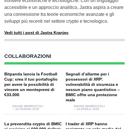
frontiere economiche e tecnologiche. Con un linguaggio
accessibile e un approccio analitico, Jastra aspira a creare
una connessione tra teorie economiche avanzate e gli
sviluppi più recenti nel settore crypto e tecnologico.
Vedi tutti i post di Jastra Kranjec
COLLABORAZIONI
Bitpanda lancia la Football
Segnali d’allarme per i
Cup: crea il tuo portafoglio
possessori di XRP:
per avere la possibilità di
vulnerabilità di sicurezza e
vincere un montepremi di
nessun piano quantistico –
€33.000
BMIC offre una protezione
reale
DAVIDE MARROCCOLI
DAVIDE MARROCCOLI
16 GIUGNO 2026
24 APRILE 2026
La prevendita crypto di BMIC
I trader di XRP hanno