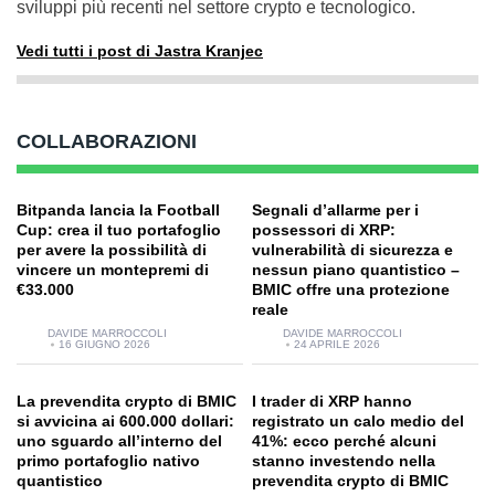
sviluppi più recenti nel settore crypto e tecnologico.
Vedi tutti i post di Jastra Kranjec
COLLABORAZIONI
Bitpanda lancia la Football
Segnali d’allarme per i
Cup: crea il tuo portafoglio
possessori di XRP:
per avere la possibilità di
vulnerabilità di sicurezza e
vincere un montepremi di
nessun piano quantistico –
€33.000
BMIC offre una protezione
reale
DAVIDE MARROCCOLI
DAVIDE MARROCCOLI
16 GIUGNO 2026
24 APRILE 2026
La prevendita crypto di BMIC
I trader di XRP hanno
si avvicina ai 600.000 dollari:
registrato un calo medio del
uno sguardo all’interno del
41%: ecco perché alcuni
primo portafoglio nativo
stanno investendo nella
quantistico
prevendita crypto di BMIC