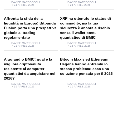
DAVIDE MARROCCOLI
DAVIDE MARROCCOLI
24 APRILE 2026
24 APRILE 2026
Affronta la sfida della
XRP ha ottenuto lo status di
liquidità in Europa: Bitpanda
commodity, ma la tua
Fusion porta una prospettiva
sicurezza è ancora a rischio
globale al trading
senza il wallet post-
regolamentato
quantistico di BMIC
DAVIDE MARROCCOLI
DAVIDE MARROCCOLI
21 APRILE 2026
15 APRILE 2026
Algorand o BMIC: qual è la
Bitcoin Maxis ed Ethereum
migliore criptovaluta
Degens hanno entrambi lo
resistente ai computer
stesso problema: ecco una
quantistici da acquistare nel
soluzione pensata per il 2026
2026?
DAVIDE MARROCCOLI
DAVIDE MARROCCOLI
15 APRILE 2026
15 APRILE 2026