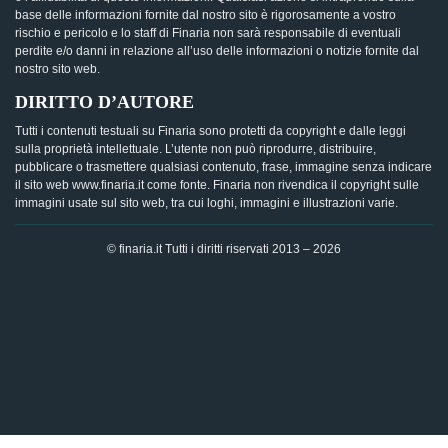
base delle informazioni fornite dal nostro sito è rigorosamente a vostro
rischio e pericolo e lo staff di Finaria non sarà responsabile di eventuali
perdite e/o danni in relazione all’uso delle informazioni o notizie fornite dal
nostro sito web.
DIRITTO D’AUTORE
Tutti i contenuti testuali su Finaria sono protetti da copyright e dalle leggi
sulla proprietà intellettuale. L’utente non può riprodurre, distribuire,
pubblicare o trasmettere qualsiasi contenuto, frase, immagine senza indicare
il sito web www.finaria.it come fonte. Finaria non rivendica il copyright sulle
immagini usate sul sito web, tra cui loghi, immagini e illustrazioni varie.
© finaria.it Tutti i diritti riservati 2013 – 2026
AVVISO GDPR - Questo sito utilizza i cookies per offrire la