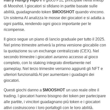
Harry Hungry Hipo
è il gioco P2E principale nella lineup
di Mooshot. I giocatori si sfidano in partite basate sulle
abilità, guadagnando token
$MOOSHOT
quando vincono.
Un sistema AI analizza le mosse dei giocatori e si adatta a
ogni partita, rendendo ogni gioco importante per le
ricompense.
Il gioco segue un piano di lancio graduale per tutto il 2025.
Nel primo trimestre arriverà la prima versione giocabile con
la quotazione su un exchange centralizzato (CEX). Nel
secondo trimestre i giocatori avranno accesso al gioco
completo, con lo staking integrato direttamente nel
gameplay. Nel terzo trimestre verranno aggiunti gli NFT e
ulteriori funzionalità AI per aumentare i guadagni dei
giocatori.
Questi giochi danno a
$MOOSHOT
un uso reale oltre il
trading. I giocatori hanno bisogno dei token per partecipare
alle partite, i vincitori guadagnano più token e i giocatori
attivi costruiscono i loro portafogli con le loro abilità.