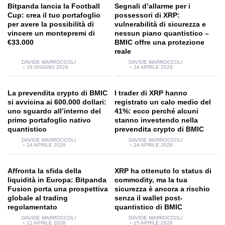
Bitpanda lancia la Football
Segnali d’allarme per i
Cup: crea il tuo portafoglio
possessori di XRP:
per avere la possibilità di
vulnerabilità di sicurezza e
vincere un montepremi di
nessun piano quantistico –
€33.000
BMIC offre una protezione
reale
DAVIDE MARROCCOLI
DAVIDE MARROCCOLI
16 GIUGNO 2026
24 APRILE 2026
La prevendita crypto di BMIC
I trader di XRP hanno
si avvicina ai 600.000 dollari:
registrato un calo medio del
uno sguardo all’interno del
41%: ecco perché alcuni
primo portafoglio nativo
stanno investendo nella
quantistico
prevendita crypto di BMIC
DAVIDE MARROCCOLI
DAVIDE MARROCCOLI
24 APRILE 2026
24 APRILE 2026
Affronta la sfida della
XRP ha ottenuto lo status di
liquidità in Europa: Bitpanda
commodity, ma la tua
Fusion porta una prospettiva
sicurezza è ancora a rischio
globale al trading
senza il wallet post-
regolamentato
quantistico di BMIC
DAVIDE MARROCCOLI
DAVIDE MARROCCOLI
21 APRILE 2026
15 APRILE 2026