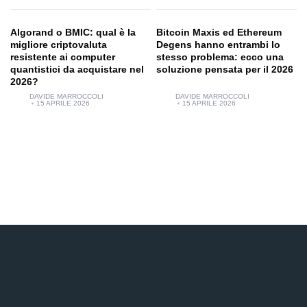
Algorand o BMIC: qual è la
Bitcoin Maxis ed Ethereum
migliore criptovaluta
Degens hanno entrambi lo
resistente ai computer
stesso problema: ecco una
quantistici da acquistare nel
soluzione pensata per il 2026
2026?
DAVIDE MARROCCOLI
DAVIDE MARROCCOLI
15 APRILE 2026
15 APRILE 2026