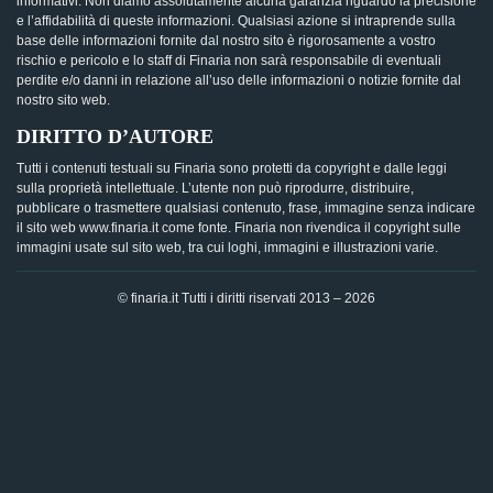
informativi. Non diamo assolutamente alcuna garanzia riguardo la precisione
e l’affidabilità di queste informazioni. Qualsiasi azione si intraprende sulla
base delle informazioni fornite dal nostro sito è rigorosamente a vostro
rischio e pericolo e lo staff di Finaria non sarà responsabile di eventuali
perdite e/o danni in relazione all’uso delle informazioni o notizie fornite dal
nostro sito web.
DIRITTO D’AUTORE
Tutti i contenuti testuali su Finaria sono protetti da copyright e dalle leggi
sulla proprietà intellettuale. L’utente non può riprodurre, distribuire,
pubblicare o trasmettere qualsiasi contenuto, frase, immagine senza indicare
il sito web www.finaria.it come fonte. Finaria non rivendica il copyright sulle
immagini usate sul sito web, tra cui loghi, immagini e illustrazioni varie.
© finaria.it Tutti i diritti riservati 2013 – 2026