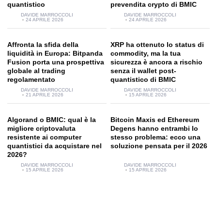
quantistico
prevendita crypto di BMIC
DAVIDE MARROCCOLI
DAVIDE MARROCCOLI
24 APRILE 2026
24 APRILE 2026
Affronta la sfida della
XRP ha ottenuto lo status di
liquidità in Europa: Bitpanda
commodity, ma la tua
Fusion porta una prospettiva
sicurezza è ancora a rischio
globale al trading
senza il wallet post-
regolamentato
quantistico di BMIC
DAVIDE MARROCCOLI
DAVIDE MARROCCOLI
21 APRILE 2026
15 APRILE 2026
Algorand o BMIC: qual è la
Bitcoin Maxis ed Ethereum
migliore criptovaluta
Degens hanno entrambi lo
resistente ai computer
stesso problema: ecco una
quantistici da acquistare nel
soluzione pensata per il 2026
2026?
DAVIDE MARROCCOLI
DAVIDE MARROCCOLI
15 APRILE 2026
15 APRILE 2026