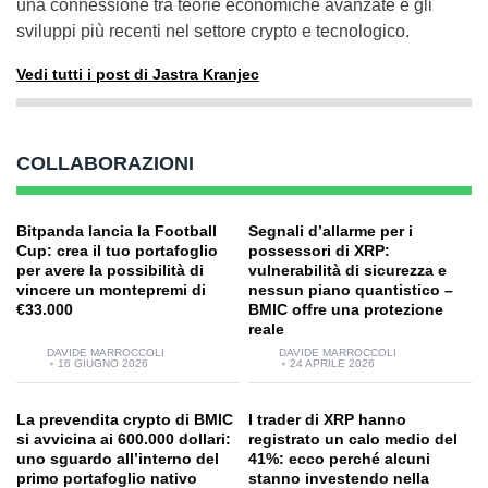
una connessione tra teorie economiche avanzate e gli
sviluppi più recenti nel settore crypto e tecnologico.
Vedi tutti i post di Jastra Kranjec
COLLABORAZIONI
Bitpanda lancia la Football
Segnali d’allarme per i
Cup: crea il tuo portafoglio
possessori di XRP:
per avere la possibilità di
vulnerabilità di sicurezza e
vincere un montepremi di
nessun piano quantistico –
€33.000
BMIC offre una protezione
reale
DAVIDE MARROCCOLI
DAVIDE MARROCCOLI
16 GIUGNO 2026
24 APRILE 2026
La prevendita crypto di BMIC
I trader di XRP hanno
si avvicina ai 600.000 dollari:
registrato un calo medio del
uno sguardo all’interno del
41%: ecco perché alcuni
primo portafoglio nativo
stanno investendo nella