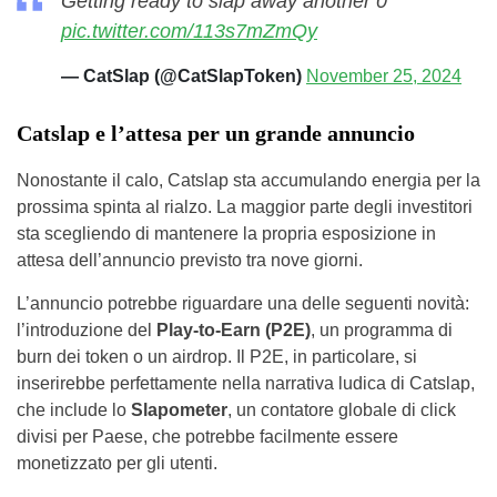
Getting ready to slap away another 0
pic.twitter.com/113s7mZmQy
— CatSlap (@CatSlapToken)
November 25, 2024
Catslap e l’attesa per un grande annuncio
Nonostante il calo, Catslap sta accumulando energia per la
prossima spinta al rialzo. La maggior parte degli investitori
sta scegliendo di mantenere la propria esposizione in
attesa dell’annuncio previsto tra nove giorni.
L’annuncio potrebbe riguardare una delle seguenti novità:
l’introduzione del
Play-to-Earn (P2E)
, un programma di
burn dei token o un airdrop. Il P2E, in particolare, si
inserirebbe perfettamente nella narrativa ludica di Catslap,
che include lo
Slapometer
, un contatore globale di click
divisi per Paese, che potrebbe facilmente essere
monetizzato per gli utenti.