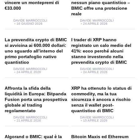
vincere un montepremi di
nessun piano quantistico –
€33.000
BMIC offre una protezione
reale
DAVIDE MARROCCOLI
DAVIDE MARROCCOLI
16 GIUGNO 2026
24 APRILE 2026
La prevendita crypto di BMIC
I trader di XRP hanno
si avvicina ai 600.000 dollari:
registrato un calo medio del
uno sguardo all’interno del
41%: ecco perché alcuni
primo portafoglio nativo
stanno investendo nella
quantistico
prevendita crypto di BMIC
DAVIDE MARROCCOLI
DAVIDE MARROCCOLI
24 APRILE 2026
24 APRILE 2026
Affronta la sfida della
XRP ha ottenuto lo status di
liquidità in Europa: Bitpanda
commodity, ma la tua
Fusion porta una prospettiva
sicurezza è ancora a rischio
globale al trading
senza il wallet post-
regolamentato
quantistico di BMIC
DAVIDE MARROCCOLI
DAVIDE MARROCCOLI
21 APRILE 2026
15 APRILE 2026
Algorand o BMIC: qual è la
Bitcoin Maxis ed Ethereum