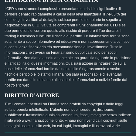
LIMITAZIONI DI RESPONSABILITA’
I CFD sono strumenti complessi e presentano un rischio significativo di
perdere denaro rapidamente a causa della leva finanziaria. Il 74-85 % dei
conti degli investitori al dettaglio subisce perdite monetarie in seguito a
negoziazione in CFD. Valuta se comprendi il funzionamento dei CFD e se
può permetterti di correre questo alto rischio di perdere il Tuo denaro. Il
trading è rischioso e include il rischio di perdite. Le informazioni fornite sono
solamente a scopo informativo ed educativo e non rappresentano alcun tipo
di consulenza finanziaria e/o raccomandazione di investimento. Tutte le
informazioni che troverai su Finaria.it sono pubblicate solo per scopi
informativi. Non diamo assolutamente alcuna garanzia riguardo la precisione
e l’affidabilità di queste informazioni. Qualsiasi azione si intraprende sulla
base delle informazioni fornite dal nostro sito è rigorosamente a vostro
rischio e pericolo e lo staff di Finaria non sarà responsabile di eventuali
perdite e/o danni in relazione all’uso delle informazioni o notizie fornite dal
nostro sito web.
DIRITTO D’AUTORE
Tutti i contenuti testuali su Finaria sono protetti da copyright e dalle leggi
sulla proprietà intellettuale. L’utente non può riprodurre, distribuire,
pubblicare o trasmettere qualsiasi contenuto, frase, immagine senza indicare
il sito web www.finaria.it come fonte. Finaria non rivendica il copyright sulle
immagini usate sul sito web, tra cui loghi, immagini e illustrazioni varie.