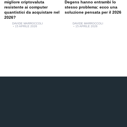
migliore criptovaluta
Degens hanno entrambi lo
resistente ai computer
stesso problema: ecco una
quantistici da acquistare nel
soluzione pensata per il 2026
2026?
DAVIDE MARROCCOLI
DAVIDE MARROCCOLI
15 APRILE 2026
15 APRILE 2026