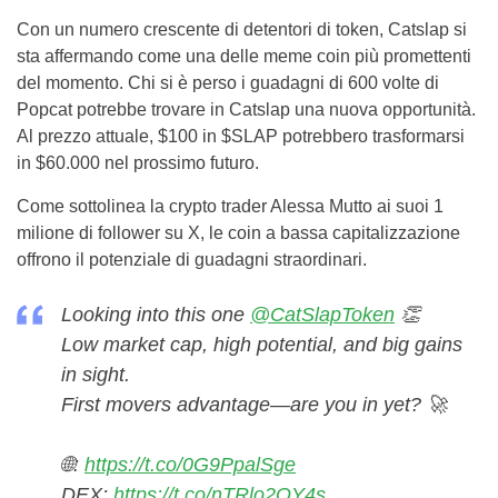
Con un numero crescente di detentori di token, Catslap si
sta affermando come una delle meme coin più promettenti
del momento. Chi si è perso i guadagni di 600 volte di
Popcat potrebbe trovare in Catslap una nuova opportunità.
Al prezzo attuale, $100 in $SLAP potrebbero trasformarsi
in $60.000 nel prossimo futuro.
Come sottolinea la crypto trader Alessa Mutto ai suoi 1
milione di follower su X, le coin a bassa capitalizzazione
offrono il potenziale di guadagni straordinari.
Looking into this one
@CatSlapToken
👏
Low market cap, high potential, and big gains
in sight.
First movers advantage—are you in yet? 🚀
🌐:
https://t.co/0G9PpalSge
DEX:
https://t.co/nTRlo2QY4s
…