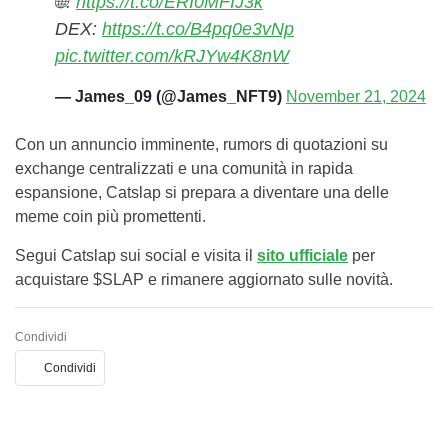
🌐:
https://t.co/ERI0MFIJ3k
DEX:
https://t.co/B4pq0e3vNp
pic.twitter.com/kRJYw4K8nW
— James_09 (@James_NFT9)
November 21, 2024
Con un annuncio imminente, rumors di quotazioni su
exchange centralizzati e una comunità in rapida
espansione, Catslap si prepara a diventare una delle
meme coin più promettenti.
Segui Catslap sui social e visita il
sito ufficiale
per
acquistare $SLAP e rimanere aggiornato sulle novità.
Condividi
Condividi