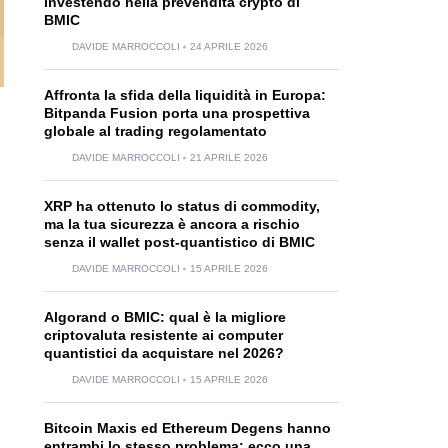
investendo nella prevendita crypto di
BMIC
DAVIDE MARROCCOLI
24 APRILE 2026
Affronta la sfida della liquidità in Europa:
Bitpanda Fusion porta una prospettiva
globale al trading regolamentato
DAVIDE MARROCCOLI
21 APRILE 2026
XRP ha ottenuto lo status di commodity,
ma la tua sicurezza è ancora a rischio
senza il wallet post-quantistico di BMIC
DAVIDE MARROCCOLI
15 APRILE 2026
Algorand o BMIC: qual è la migliore
criptovaluta resistente ai computer
quantistici da acquistare nel 2026?
DAVIDE MARROCCOLI
15 APRILE 2026
Bitcoin Maxis ed Ethereum Degens hanno
entrambi lo stesso problema: ecco una