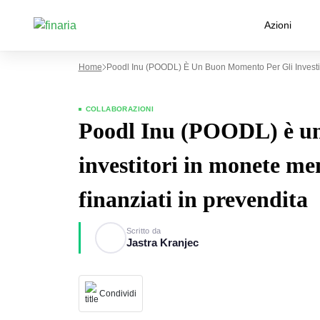
Azioni
Home
Poodl Inu (POODL) È Un Buon Momento Per Gli Investito
COLLABORAZIONI
Poodl Inu (POODL) è un
investitori in monete me
finanziati in prevendita
Scritto da
Jastra Kranjec
Condividi