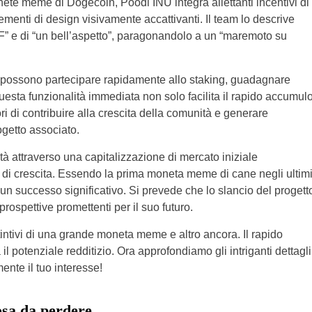
nete meme di Dogecoin, Poodl INU integra allettanti incentivi di
ementi di design visivamente accattivanti. Il team lo descrive
” e di “un bell’aspetto”, paragonandolo a un “maremoto su
L possono partecipare rapidamente allo staking, guadagnare
uesta funzionalità immediata non solo facilita il rapido accumul
i di contribuire alla crescita della comunità e generare
getto associato.
tà attraverso una capitalizzazione di mercato iniziale
i crescita. Essendo la prima moneta meme di cane negli ultim
 successo significativo. Si prevede che lo slancio del progett
rospettive promettenti per il suo futuro.
tintivi di una grande moneta meme e altro ancora. Il rapido
l potenziale redditizio. Ora approfondiamo gli intriganti dettagli
ente il tuo interesse!
sa da perdere