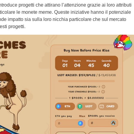
roduce progetti che attirano l’attenzione grazie ai loro attributi
articolare le monete meme. Queste iniziative hanno il potenziale
e impatto sia sulla loro nicchia particolare che sul mercato
sti progetti.