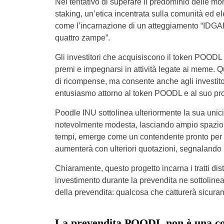
Nel tentativo di superare il predominio delle mo
staking, un’etica incentrata sulla comunità ed el
come l’incarnazione di un atteggiamento “IDGAF
quattro zampe”.
Gli investitori che acquisiscono il token POOD
premi e impegnarsi in attività legate ai meme. Q
di ricompense, ma consente anche agli investitor
entusiasmo attorno al token POODL e al suo pro
Poodle INU sottolinea ulteriormente la sua unici
notevolmente modesta, lasciando ampio spazio d
tempi, emerge come un contendente pronto per un
aumenterà con ulteriori quotazioni, segnalando p
Chiaramente, questo progetto incarna i tratti dis
investimento durante la prevendita ne sottolinea i
della prevendita: qualcosa che catturerà sicuram
La prevendita POODL non è una co