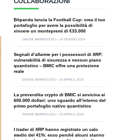
COLLABORAZIONI
Bitpanda lancia la Football Cup: crea il tuo
portafoglio per avere la possibilità di
vincere un montepremi di €33.000
DAVIDE MARROCCOLI
16 GIUGNO 2026
Segnali d’allarme per i possessori di XRP:
vulnerabilità di sicurezza e nessun piano
quantistico – BMIC offre una protezione
reale
DAVIDE MARROCCOLI
24 APRILE 2026
La prevendita crypto di BMIC si avvicina ai
600.000 dollari: uno sguardo all’interno del
primo portafoglio nativo quantistico
DAVIDE MARROCCOLI
24 APRILE 2026
I trader di XRP hanno registrato un calo
medio del 41%: ecco perché alcuni stanno