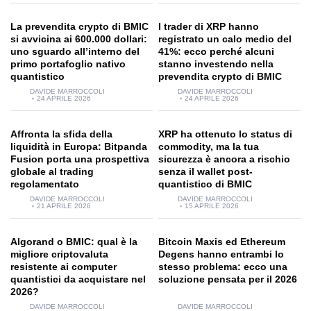
La prevendita crypto di BMIC
I trader di XRP hanno
si avvicina ai 600.000 dollari:
registrato un calo medio del
uno sguardo all’interno del
41%: ecco perché alcuni
primo portafoglio nativo
stanno investendo nella
quantistico
prevendita crypto di BMIC
DAVIDE MARROCCOLI
DAVIDE MARROCCOLI
24 APRILE 2026
24 APRILE 2026
Affronta la sfida della
XRP ha ottenuto lo status di
liquidità in Europa: Bitpanda
commodity, ma la tua
Fusion porta una prospettiva
sicurezza è ancora a rischio
globale al trading
senza il wallet post-
regolamentato
quantistico di BMIC
DAVIDE MARROCCOLI
DAVIDE MARROCCOLI
21 APRILE 2026
15 APRILE 2026
Algorand o BMIC: qual è la
Bitcoin Maxis ed Ethereum
migliore criptovaluta
Degens hanno entrambi lo
resistente ai computer
stesso problema: ecco una
quantistici da acquistare nel
soluzione pensata per il 2026
2026?
DAVIDE MARROCCOLI
DAVIDE MARROCCOLI