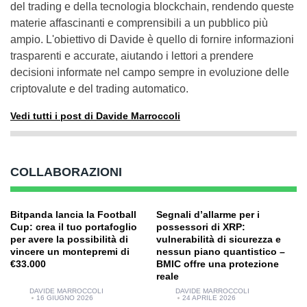
del trading e della tecnologia blockchain, rendendo queste
materie affascinanti e comprensibili a un pubblico più
ampio. L'obiettivo di Davide è quello di fornire informazioni
trasparenti e accurate, aiutando i lettori a prendere
decisioni informate nel campo sempre in evoluzione delle
criptovalute e del trading automatico.
Vedi tutti i post di Davide Marroccoli
COLLABORAZIONI
Bitpanda lancia la Football
Segnali d’allarme per i
Cup: crea il tuo portafoglio
possessori di XRP:
per avere la possibilità di
vulnerabilità di sicurezza e
vincere un montepremi di
nessun piano quantistico –
€33.000
BMIC offre una protezione
reale
DAVIDE MARROCCOLI
DAVIDE MARROCCOLI
16 GIUGNO 2026
24 APRILE 2026