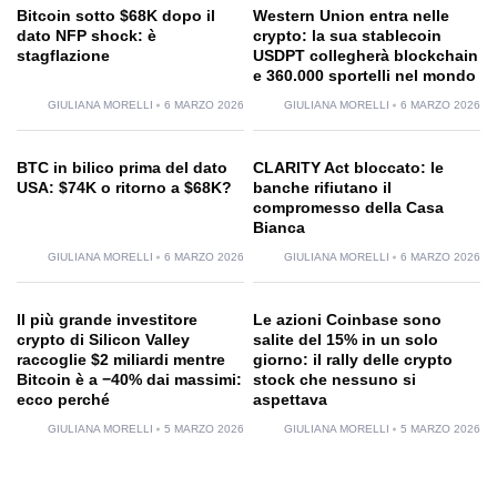
Bitcoin sotto $68K dopo il
Western Union entra nelle
dato NFP shock: è
crypto: la sua stablecoin
stagflazione
USDPT collegherà blockchain
e 360.000 sportelli nel mondo
GIULIANA MORELLI
6 MARZO 2026
GIULIANA MORELLI
6 MARZO 2026
BTC in bilico prima del dato
CLARITY Act bloccato: le
USA: $74K o ritorno a $68K?
banche rifiutano il
compromesso della Casa
Bianca
GIULIANA MORELLI
6 MARZO 2026
GIULIANA MORELLI
6 MARZO 2026
Il più grande investitore
Le azioni Coinbase sono
crypto di Silicon Valley
salite del 15% in un solo
raccoglie $2 miliardi mentre
giorno: il rally delle crypto
Bitcoin è a −40% dai massimi:
stock che nessuno si
ecco perché
aspettava
GIULIANA MORELLI
5 MARZO 2026
GIULIANA MORELLI
5 MARZO 2026