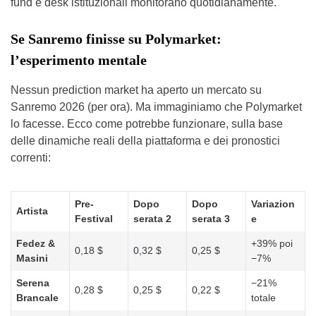
fund e desk istituzionali monitorano quotidianamente.
Se Sanremo finisse su Polymarket:
l’esperimento mentale
Nessun prediction market ha aperto un mercato su
Sanremo 2026 (per ora). Ma immaginiamo che Polymarket
lo facesse. Ecco come potrebbe funzionare, sulla base
delle dinamiche reali della piattaforma e dei pronostici
correnti:
Pre-
Dopo
Dopo
Variazion
Artista
Festival
serata 2
serata 3
e
Fedez &
+39% poi
0,18 $
0,32 $
0,25 $
Masini
−7%
Serena
−21%
0,28 $
0,25 $
0,22 $
Brancale
totale