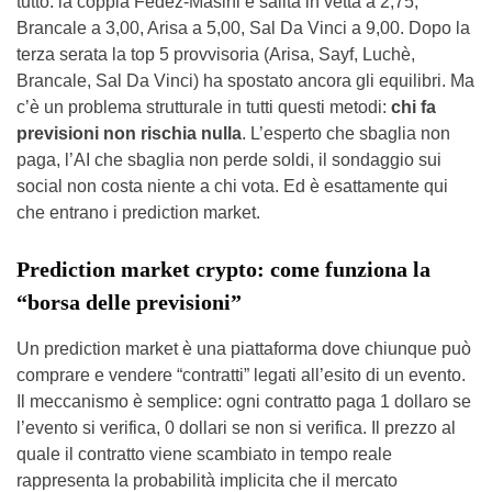
tutto: la coppia Fedez-Masini è salita in vetta a 2,75,
Brancale a 3,00, Arisa a 5,00, Sal Da Vinci a 9,00. Dopo la
terza serata la top 5 provvisoria (Arisa, Sayf, Luchè,
Brancale, Sal Da Vinci) ha spostato ancora gli equilibri. Ma
c’è un problema strutturale in tutti questi metodi:
chi fa
previsioni non rischia nulla
. L’esperto che sbaglia non
paga, l’AI che sbaglia non perde soldi, il sondaggio sui
social non costa niente a chi vota. Ed è esattamente qui
che entrano i prediction market.
Prediction market crypto: come funziona la
“borsa delle previsioni”
Un prediction market è una piattaforma dove chiunque può
comprare e vendere “contratti” legati all’esito di un evento.
Il meccanismo è semplice: ogni contratto paga 1 dollaro se
l’evento si verifica, 0 dollari se non si verifica. Il prezzo al
quale il contratto viene scambiato in tempo reale
rappresenta la probabilità implicita che il mercato