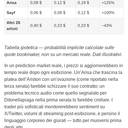
Arisa
0,08 $
0,12 $
0,18 $
+125%
Sayf
0,06 $
0,08 $
0,12 $
+100%
Altri 26
0,40 $
0,23 $
0,23 $
−43%
artisti
Tabella ipotetica — probabilità implicite calcolate sulle
quote bookmaker, non su un mercato reale. Dati illustrativi.
In un prediction market reale, i prezzi si aggiornerebbero in
tempo reale dopo ogni esibizione. Un’Arisa che trascina la
platea dell’Ariston con un’ovazione (come riportato nella
terza serata) farebbe schizzare il suo contratto; un
problema tecnico audio come quello segnalato per
Ditonellapiaga nella prima serata lo farebbe crollare. I
trader più sofisticati monitorerebbero sentiment su
X/Twitter, volumi di streaming post-esibizione, e persino il
linguaggio corporeo dei giurati — tutto per muoversi prima
degli altri.