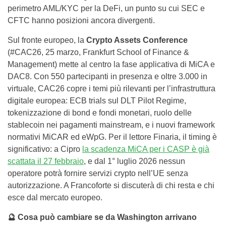
perimetro AML/KYC per la DeFi, un punto su cui SEC e
CFTC hanno posizioni ancora divergenti.
Sul fronte europeo, la
Crypto Assets Conference
(#CAC26, 25 marzo, Frankfurt School of Finance &
Management) mette al centro la fase applicativa di MiCA e
DAC8. Con 550 partecipanti in presenza e oltre 3.000 in
virtuale, CAC26 copre i temi più rilevanti per l’infrastruttura
digitale europea: ECB trials sul DLT Pilot Regime,
tokenizzazione di bond e fondi monetari, ruolo delle
stablecoin nei pagamenti mainstream, e i nuovi framework
normativi MiCAR ed eWpG. Per il lettore Finaria, il timing è
significativo: a Cipro
la scadenza MiCA per i CASP è già
scattata il 27 febbraio
, e dal 1° luglio 2026 nessun
operatore potrà fornire servizi crypto nell’UE senza
autorizzazione. A Francoforte si discuterà di chi resta e chi
esce dal mercato europeo.
🔮 Cosa può cambiare se da Washington arrivano