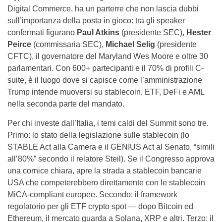
Digital Commerce, ha un parterre che non lascia dubbi
sull’importanza della posta in gioco: tra gli speaker
confermati figurano
Paul Atkins
(presidente SEC),
Hester
Peirce
(commissaria SEC),
Michael Selig
(presidente
CFTC), il governatore del Maryland Wes Moore e oltre 30
parlamentari. Con 600+ partecipanti e il 70% di profili C-
suite, è il luogo dove si capisce come l’amministrazione
Trump intende muoversi su stablecoin, ETF, DeFi e AML
nella seconda parte del mandato.
Per chi investe dall’Italia, i temi caldi del Summit sono tre.
Primo: lo stato della legislazione sulle stablecoin (lo
STABLE Act alla Camera e il GENIUS Act al Senato, “simili
all’80%” secondo il relatore Steil). Se il Congresso approva
una cornice chiara, apre la strada a stablecoin bancarie
USA che competerebbero direttamente con le stablecoin
MiCA-compliant europee. Secondo: il framework
regolatorio per gli ETF crypto spot — dopo Bitcoin ed
Ethereum, il mercato guarda a Solana, XRP e altri. Terzo: il