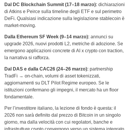
Dal DC Blockchain Summit (17–18 marzo):
dichiarazioni
di Atkins e Peirce sulla timeline degli ETF e sul perimetro
DeFi. Qualsiasi indicazione sulla legislazione stablecoin è
market-moving.
Dalla Ethereum SF Week (9–14 marzo):
annunci su
upgrade 2026, nuovi prodotti L2, metriche di adozione. Se
emergono applicazioni concrete di AI x crypto con traction,
la narrativa si rafforza.
Dal DAS e dalla CAC26 (24–26 marzo):
partnership
TradFi → on-chain, volumi di asset tokenizzati,
aggiornamenti su DLT Pilot Regime europeo. Se le
istituzioni confermano gli impegni, il mercato ha un floor
fondamentale.
Per l’investitore italiano, la lezione di fondo è questa: il
2026 non sarà definito dal prezzo di Bitcoin in un singolo
giorno, ma dalla velocità con cui regolatori, banche e
infrastrutture crypto convergono verso un sistema integrato.