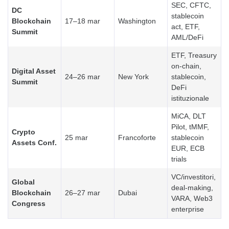
SEC, CFTC,
DC
stablecoin
Blockchain
17–18 mar
Washington
act, ETF,
Summit
AML/DeFi
ETF, Treasury
on-chain,
Digital Asset
24–26 mar
New York
stablecoin,
Summit
DeFi
istituzionale
MiCA, DLT
Pilot, tMMF,
Crypto
25 mar
Francoforte
stablecoin
Assets Conf.
EUR, ECB
trials
VC/investitori,
Global
deal-making,
Blockchain
26–27 mar
Dubai
VARA, Web3
Congress
enterprise