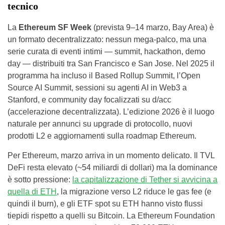
tecnico
La
Ethereum SF Week
(prevista 9–14 marzo, Bay Area) è
un formato decentralizzato: nessun mega-palco, ma una
serie curata di eventi intimi — summit, hackathon, demo
day — distribuiti tra San Francisco e San Jose. Nel 2025 il
programma ha incluso il Based Rollup Summit, l’Open
Source AI Summit, sessioni su agenti AI in Web3 a
Stanford, e community day focalizzati su d/acc
(accelerazione decentralizzata). L’edizione 2026 è il luogo
naturale per annunci su upgrade di protocollo, nuovi
prodotti L2 e aggiornamenti sulla roadmap Ethereum.
Per Ethereum, marzo arriva in un momento delicato. Il TVL
DeFi resta elevato (~54 miliardi di dollari) ma la dominance
è sotto pressione:
la capitalizzazione di Tether si avvicina a
quella di ETH
, la migrazione verso L2 riduce le gas fee (e
quindi il burn), e gli ETF spot su ETH hanno visto flussi
tiepidi rispetto a quelli su Bitcoin. La Ethereum Foundation