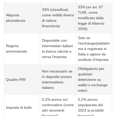
33% (ex art. 67
33% (classificati
TUIR, come
Aliquota
come redditi diversi
modificato dalla
plusvalenze
di natura
legge di bilancio
finanziaria)
2026)
Solo se
Disponibile con
l’exchange/piattafor
Regime
intermediari italiani:
ma è registrata in
amministrato
la banca calcola e
Italia e agisce da
versa l’imposta.
sostituto d’imposta.
Obbligatorio per
Non necessario se
qualsiasi
in deposito presso
Quadro RW
detenzione su
intermediario
wallet o exchange
italiano.
esteri.
0,2% annuo sul
0,2% annuo
controvalore (come
(equiparata dal
Imposta di bollo
altri strumenti
2023 ai prodotti
finanziari).
finanziari).