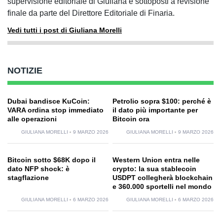
supervisione editoriale di Giuliana e sottoposti a revisione
finale da parte del Direttore Editoriale di Finaria.
Vedi tutti i post di Giuliana Morelli
NOTIZIE
Dubai bandisce KuCoin:
Petrolio sopra $100: perché è
VARA ordina stop immediato
il dato più importante per
alle operazioni
Bitcoin ora
GIULIANA MORELLI
9 MARZO 2026
GIULIANA MORELLI
9 MARZO 2026
Bitcoin sotto $68K dopo il
Western Union entra nelle
dato NFP shock: è
crypto: la sua stablecoin
stagflazione
USDPT collegherà blockchain
e 360.000 sportelli nel mondo
GIULIANA MORELLI
6 MARZO 2026
GIULIANA MORELLI
6 MARZO 2026