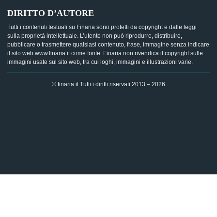
DIRITTO D’AUTORE
Tutti i contenuti testuali su Finaria sono protetti da copyright e dalle leggi
sulla proprietà intellettuale. L’utente non può riprodurre, distribuire,
pubblicare o trasmettere qualsiasi contenuto, frase, immagine senza indicare
il sito web www.finaria.it come fonte. Finaria non rivendica il copyright sulle
immagini usate sul sito web, tra cui loghi, immagini e illustrazioni varie.
© finaria.it Tutti i diritti riservati 2013 – 2026
AVVISO GDPR - Questo sito utilizza i cookies per offrire la
migliore esperienza di navigazione possibile, analizzando i
dati di traffico, personalizzando il contenuto e mostrando
pubblicità basata sui dati di profilazione. Cliccando su "OK",