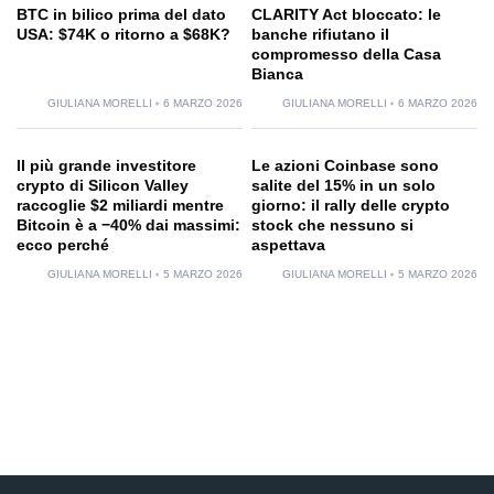
BTC in bilico prima del dato
CLARITY Act bloccato: le
USA: $74K o ritorno a $68K?
banche rifiutano il
compromesso della Casa
Bianca
GIULIANA MORELLI
6 MARZO 2026
GIULIANA MORELLI
6 MARZO 2026
Il più grande investitore
Le azioni Coinbase sono
crypto di Silicon Valley
salite del 15% in un solo
raccoglie $2 miliardi mentre
giorno: il rally delle crypto
Bitcoin è a −40% dai massimi:
stock che nessuno si
ecco perché
aspettava
GIULIANA MORELLI
5 MARZO 2026
GIULIANA MORELLI
5 MARZO 2026