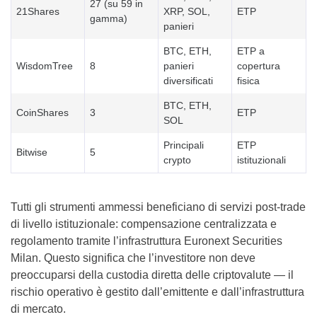
27 (su 59 in
21Shares
XRP, SOL,
ETP
gamma)
panieri
BTC, ETH,
ETP a
WisdomTree
8
panieri
copertura
diversificati
fisica
BTC, ETH,
CoinShares
3
ETP
SOL
Principali
ETP
Bitwise
5
crypto
istituzionali
Tutti gli strumenti ammessi beneficiano di servizi post-trade
di livello istituzionale: compensazione centralizzata e
regolamento tramite l’infrastruttura Euronext Securities
Milan. Questo significa che l’investitore non deve
preoccuparsi della custodia diretta delle criptovalute — il
rischio operativo è gestito dall’emittente e dall’infrastruttura
di mercato.