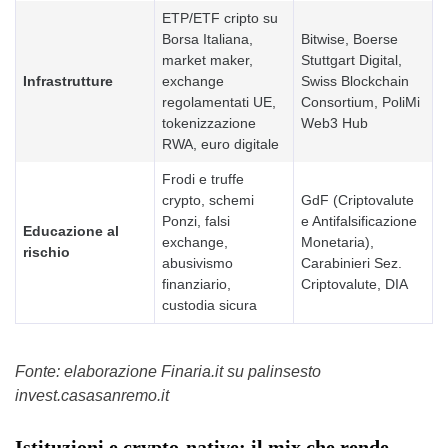
ETP/ETF cripto su
Borsa Italiana,
Bitwise, Boerse
market maker,
Stuttgart Digital,
Infrastrutture
exchange
Swiss Blockchain
regolamentati UE,
Consortium, PoliMi
tokenizzazione
Web3 Hub
RWA, euro digitale
Frodi e truffe
crypto, schemi
GdF (Criptovalute
Ponzi, falsi
e Antifalsificazione
Educazione al
exchange,
Monetaria),
rischio
abusivismo
Carabinieri Sez.
finanziario,
Criptovalute, DIA
custodia sicura
Fonte: elaborazione Finaria.it su palinsesto
invest.casasanremo.it
Istituzioni e crypto-native: il mix che rende