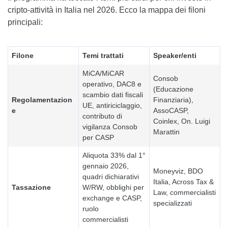
cripto-attività in Italia nel 2026. Ecco la mappa dei filoni
principali:
Filone
Temi trattati
Speaker/enti
MiCA/MiCAR
Consob
operativo, DAC8 e
(Educazione
scambio dati fiscali
Regolamentazion
Finanziaria),
UE, antiriciclaggio,
e
AssoCASP,
contributo di
Coinlex, On. Luigi
vigilanza Consob
Marattin
per CASP
Aliquota 33% dal 1°
gennaio 2026,
Moneyviz, BDO
quadri dichiarativi
Italia, Across Tax &
Tassazione
W/RW, obblighi per
Law, commercialisti
exchange e CASP,
specializzati
ruolo
commercialisti