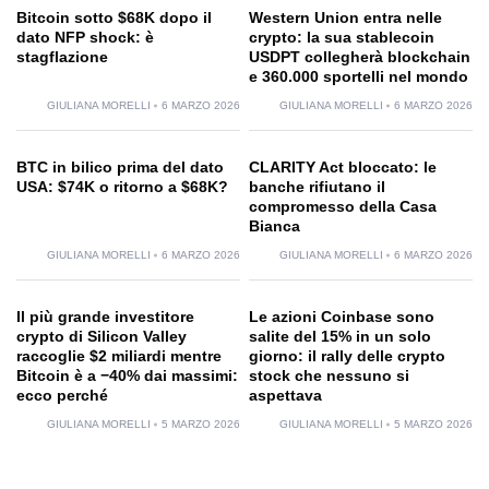
Bitcoin sotto $68K dopo il
Western Union entra nelle
dato NFP shock: è
crypto: la sua stablecoin
stagflazione
USDPT collegherà blockchain
e 360.000 sportelli nel mondo
GIULIANA MORELLI
6 MARZO 2026
GIULIANA MORELLI
6 MARZO 2026
BTC in bilico prima del dato
CLARITY Act bloccato: le
USA: $74K o ritorno a $68K?
banche rifiutano il
compromesso della Casa
Bianca
GIULIANA MORELLI
6 MARZO 2026
GIULIANA MORELLI
6 MARZO 2026
Il più grande investitore
Le azioni Coinbase sono
crypto di Silicon Valley
salite del 15% in un solo
raccoglie $2 miliardi mentre
giorno: il rally delle crypto
Bitcoin è a −40% dai massimi:
stock che nessuno si
ecco perché
aspettava
GIULIANA MORELLI
5 MARZO 2026
GIULIANA MORELLI
5 MARZO 2026