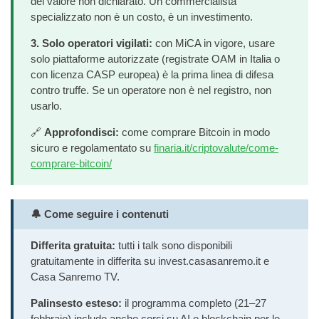
del valore non dichiarato. Un commercialista
specializzato non è un costo, è un investimento.
3. Solo operatori vigilati:
con MiCA in vigore, usare
solo piattaforme autorizzate (registrate OAM in Italia o
con licenza CASP europea) è la prima linea di difesa
contro truffe. Se un operatore non è nel registro, non
usarlo.
🔗
Approfondisci:
come comprare Bitcoin in modo
sicuro e regolamentato su
finaria.it/criptovalute/come-
comprare-bitcoin/
🔔 Come seguire i contenuti
Differita gratuita:
tutti i talk sono disponibili
gratuitamente in differita su invest.casasanremo.it e
Casa Sanremo TV.
Palinsesto esteso:
il programma completo (21–27
febbraio) include anche corsi su AI e blockchain per le